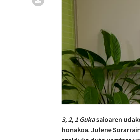
3, 2, 1 Guka
saioaren udako
honakoa. Julene Sorarraine
azalduko dute urratsez ur