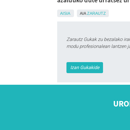
AISIA
AIA
ZARAUTZ
Zarautz Gukak zu bezalako ira
modu profesionalean lantzen ja
Izan Gukakide
URO