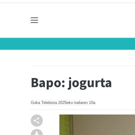
Bapo: jogurta
Guka Telebista
2025eko irailaren 10a