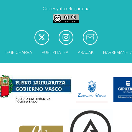
Codesyntaxek garatua
LEGE OHARRA
PUBLIZITATEA
ARAUAK
HARREMANET
Babesleak