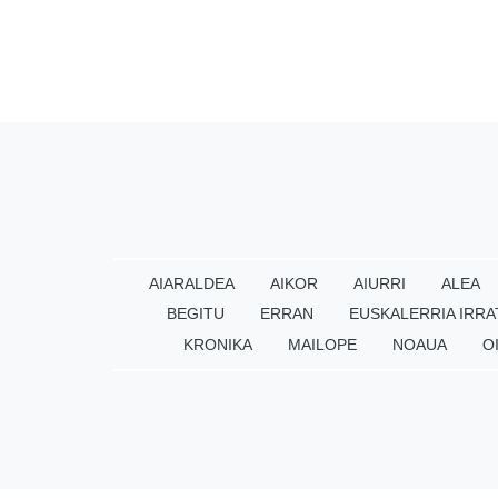
AIARALDEA
AIKOR
AIURRI
ALEA
BEGITU
ERRAN
EUSKALERRIA IRRA
KRONIKA
MAILOPE
NOAUA
O