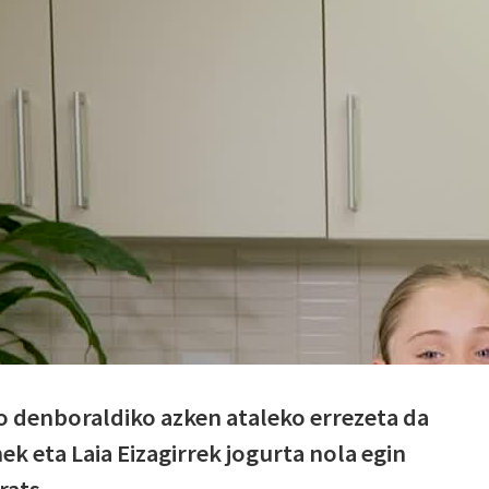
 denboraldiko azken ataleko errezeta da
k eta Laia Eizagirrek jogurta nola egin
rats.