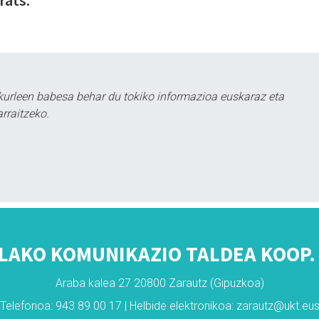
kurleen babesa behar du tokiko informazioa euskaraz eta
rraitzeko.
LAKO KOMUNIKAZIO TALDEA KOOP. 
Araba kalea 27 20800 Zarautz (Gipuzkoa)
Telefonoa: 943 89 00 17 | Helbide elektronikoa: zarautz@ukt.eu