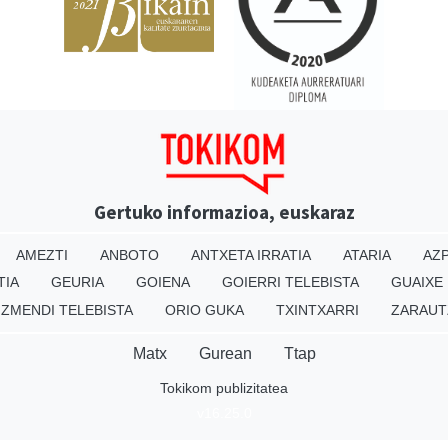
Gertuko informazioa, euskaraz
AMEZTI
ANBOTO
ANTXETA IRRATIA
ATARIA
AZP
TIA
GEURIA
GOIENA
GOIERRI TELEBISTA
GUAIXE
IZMENDI TELEBISTA
ORIO GUKA
TXINTXARRI
ZARAUT
Matx
Gurean
Ttap
Tokikom publizitatea
v16.25.0