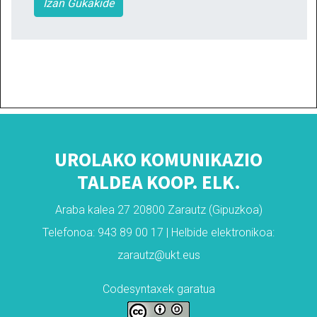
Izan Gukakide
UROLAKO KOMUNIKAZIO
TALDEA KOOP. ELK.
Araba kalea 27 20800 Zarautz (Gipuzkoa)
Telefonoa: 943 89 00 17 | Helbide elektronikoa:
zarautz@ukt.eus
Codesyntaxek garatua