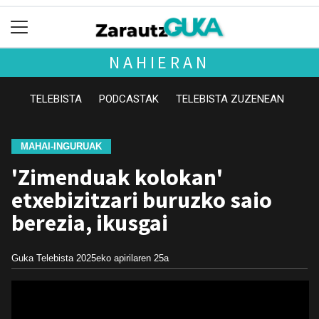
NAHIERAN
TELEBISTA
PODCASTAK
TELEBISTA ZUZENEAN
MAHAI-INGURUAK
'Zimenduak kolokan'
etxebizitzari buruzko saio
berezia, ikusgai
Guka Telebista
2025eko apirilaren 25a