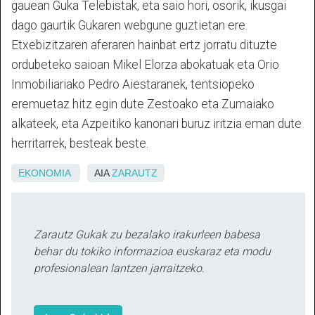
gauean Guka Telebistak, eta saio hori, osorik, ikusgai
dago gaurtik Gukaren webgune guztietan ere.
Etxebizitzaren aferaren hainbat ertz jorratu dituzte
ordubeteko saioan Mikel Elorza abokatuak eta Orio
Inmobiliariako Pedro Aiestaranek, tentsiopeko
eremuetaz hitz egin dute Zestoako eta Zumaiako
alkateek, eta Azpeitiko kanonari buruz iritzia eman dute
herritarrek, besteak beste.
EKONOMIA
AIA
ZARAUTZ
Zarautz Gukak zu bezalako irakurleen babesa
behar du tokiko informazioa euskaraz eta modu
profesionalean lantzen jarraitzeko.