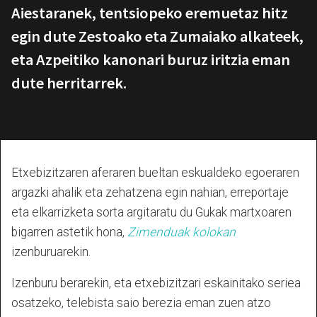
Aiestaranek, tentsiopeko eremuetaz hitz
egin dute Zestoako eta Zumaiako alkateek,
eta Azpeitiko kanonari buruz iritzia eman
dute herritarrek.
Etxebizitzaren aferaren bueltan eskualdeko egoeraren
argazki ahalik eta zehatzena egin nahian, erreportaje
eta elkarrizketa sorta argitaratu du Gukak martxoaren
bigarren astetik hona,
Zimenduak kolokan
izenburuarekin.
Izenburu berarekin, eta etxebizitzari eskainitako seriea
osatzeko, telebista saio berezia eman zuen atzo