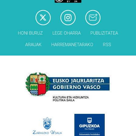
HONI BURUZ
LEGE OHARRA
PUBLIZITATEA
ARAUAK
HARREMANETARAKO
RSS
Babesleak