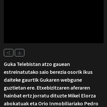
Guka Telebistan atzo gauean
estreinatutako saio berezia osorik ikus
daiteke gaurtik Gukaren webgune
guztietan ere. Etxebizitzaren aferaren
hainbat ertz jorratu dituzte Mikel Elorza
abokatuak eta Orio Inmobiliariako Pedro