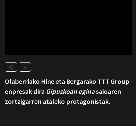
Olaberriako Hine eta Bergarako TTT Group
enpresak dira
Gipuzkoan egina
saioaren
zortzigarren ataleko protagonistak.