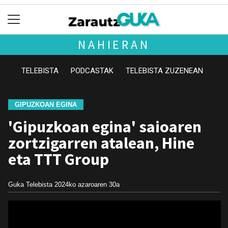
NAHIERAN
TELEBISTA
PODCASTAK
TELEBISTA ZUZENEAN
GIPUZKOAN EGINA
'Gipuzkoan egina' saioaren
zortzigarren atalean, Hine
eta TTT Group
Guka Telebista
2024ko azaroaren 30a