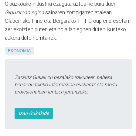
Gipuzkoako industria ezagutaraztea helburu duen
Gipuzkoan egina
saioaren zortzigarren atalean,
Olaberriako Hine eta Bergarako TTT Group enpresetan
zer ekoizten duten eta nola lan egiten duten ikusteko
aukera dute herritarrek.
EKONOMIA
Zarautz Gukak zu bezalako irakurleen babesa
behar du tokiko informazioa euskaraz eta modu
profesionalean lantzen jarraitzeko.
Izan Gukakide