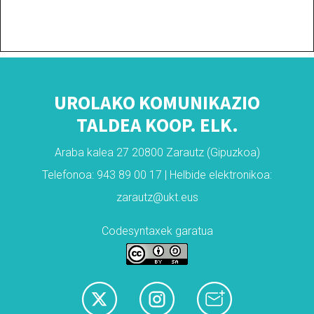
UROLAKO KOMUNIKAZIO
TALDEA KOOP. ELK.
Araba kalea 27 20800 Zarautz (Gipuzkoa)
Telefonoa: 943 89 00 17 | Helbide elektronikoa:
zarautz@ukt.eus
Codesyntaxek garatua