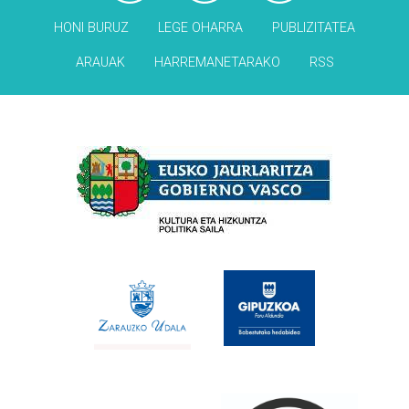
HONI BURUZ
LEGE OHARRA
PUBLIZITATEA
ARAUAK
HARREMANETARAKO
RSS
Babesleak