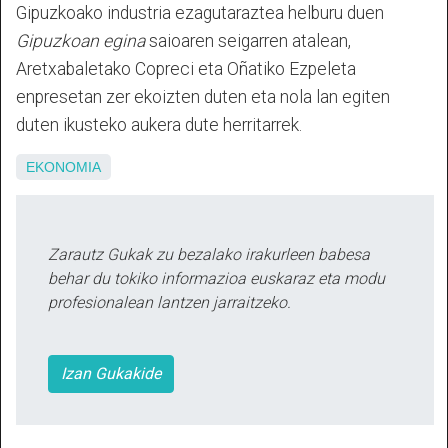
Gipuzkoako industria ezagutaraztea helburu duen
Gipuzkoan egina
saioaren seigarren atalean,
Aretxabaletako Copreci eta Oñatiko Ezpeleta
enpresetan zer ekoizten duten eta nola lan egiten
duten ikusteko aukera dute herritarrek.
EKONOMIA
Zarautz Gukak zu bezalako irakurleen babesa
behar du tokiko informazioa euskaraz eta modu
profesionalean lantzen jarraitzeko.
Izan Gukakide