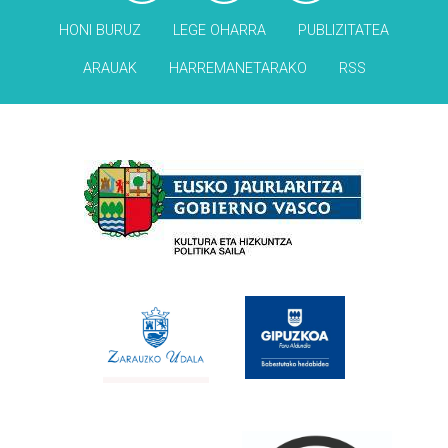
HONI BURUZ
LEGE OHARRA
PUBLIZITATEA
ARAUAK
HARREMANETARAKO
RSS
Babesleak