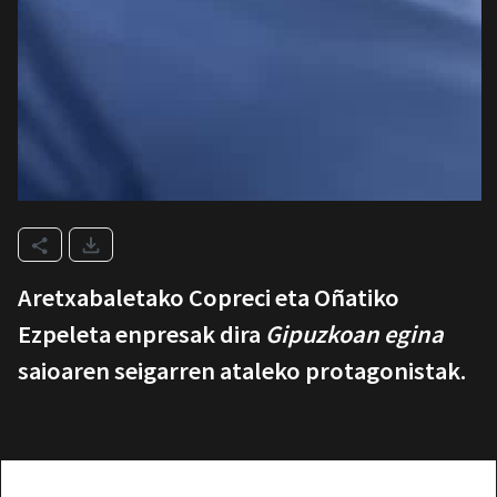
Aretxabaletako Copreci eta Oñatiko
Ezpeleta enpresak dira
Gipuzkoan egina
saioaren seigarren ataleko protagonistak.