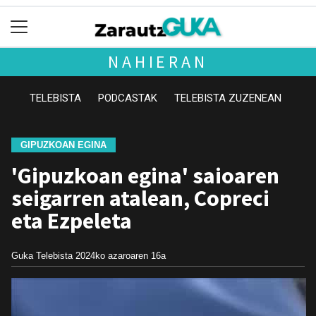
NAHIERAN
TELEBISTA
PODCASTAK
TELEBISTA ZUZENEAN
GIPUZKOAN EGINA
'Gipuzkoan egina' saioaren
seigarren atalean, Copreci
eta Ezpeleta
Guka Telebista
2024ko azaroaren 16a