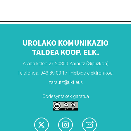
UROLAKO KOMUNIKAZIO
TALDEA KOOP. ELK.
Araba kalea 27 20800 Zarautz (Gipuzkoa)
Telefonoa: 943 89 00 17 | Helbide elektronikoa:
zarautz@ukt.eus
Codesyntaxek garatua