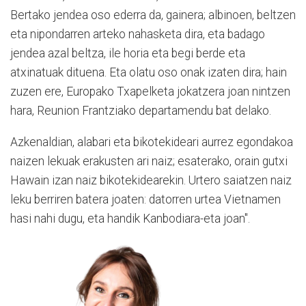
Bertako jendea oso ederra da, gainera; albinoen, beltzen
eta nipondarren arteko nahasketa dira, eta badago
jendea azal beltza, ile horia eta begi berde eta
atxinatuak dituena. Eta olatu oso onak izaten dira; hain
zuzen ere, Europako Txapelketa jokatzera joan nintzen
hara, Reunion Frantziako departamendu bat delako.
Azkenaldian, alabari eta bikotekideari aurrez egondakoa
naizen lekuak erakusten ari naiz; esaterako, orain gutxi
Hawain izan naiz bikotekidearekin. Urtero saiatzen naiz
leku berriren batera joaten: datorren urtea Vietnamen
hasi nahi dugu, eta handik Kanbodiara-eta joan".