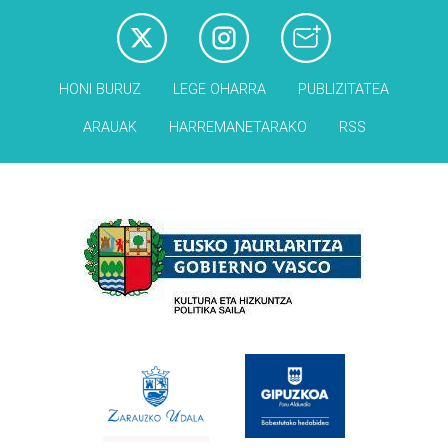
HONI BURUZ
LEGE OHARRA
PUBLIZITATEA
ARAUAK
HARREMANETARAKO
RSS
Babesleak