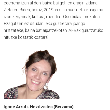
ederrena izan al den, baina bai gehien eragin zidana.
Zetaren Bidea, berriz, 2019an egin nuen, eta ikusgarria
izan zen; hiriak, kultura, mendia... Oso bidaia orekatua.
Ezagutzen ez ditudan leku guztietara joango
nintzateke, baina bat aipatzekotan, AEBak gurutzatuko
nituzke kostatik kostara".
Igone Arruti. Hezitzailea (Beizama)