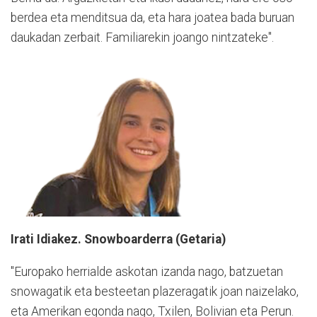
berdea eta menditsua da, eta hara joatea bada buruan
daukadan zerbait. Familiarekin joango nintzateke".
Irati Idiakez. Snowboarderra (Getaria)
"Europako herrialde askotan izanda nago, batzuetan
snowagatik eta besteetan plazeragatik joan naizelako,
eta Amerikan egonda nago, Txilen, Bolivian eta Perun.