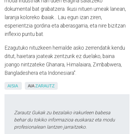
moda industriak han duen eragina salatzeko
dokumental bat grabatzera. Ikusi nituen umeak lanean,
laranja koloreko ibaiak... Lau egun izan ziren,
esperientzia gordina eta aberasgarria, eta nire bizitzan
inflexio puntu bat.
Ezagutuko nituzkeen herrialde asko zerrendatik kendu
ditut, haietara joateak zentzurik ez duelako, baina
joango nintzateke Ghanara, Himalaiara, Zimbabwera,
Bangladeshera eta Indonesiara".
AISIA
AIA
ZARAUTZ
Zarautz Gukak zu bezalako irakurleen babesa
behar du tokiko informazioa euskaraz eta modu
profesionalean lantzen jarraitzeko.