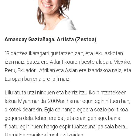
Amancay Gaztañaga. Artista (Zestoa)
"Bidaitzea ikaragarri gustatzen zait, eta leku askotan
izan naiz, batez ere Atlantikoaren beste aldean: Mexiko,
Peru, Ekuador... Afrikan eta Asian ere izandakoa naiz, eta
Europan barrena ere ibili naiz.
Liluratuta utzi ninduen eta berriz itzuliko nintzatekeen
lekua Myanmar da. 2009an hamar egun egin nituen han,
bikotekidearekin. Egia da hango egoera sozio-politikoa
gogorra dela, lehen ere bai, eta orain gehiago, baina
flipatu egin nuen: hango espiritualtasuna, paisaia bera...
Herrialde magikoa iruditu zitzaidan.