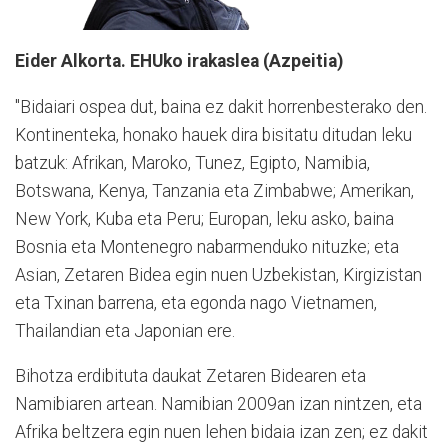
Eider Alkorta. EHUko irakaslea (Azpeitia)
"Bidaiari ospea dut, baina ez dakit horrenbesterako den.
Kontinenteka, honako hauek dira bisitatu ditudan leku
batzuk: Afrikan, Maroko, Tunez, Egipto, Namibia,
Botswana, Kenya, Tanzania eta Zimbabwe; Amerikan,
New York, Kuba eta Peru; Europan, leku asko, baina
Bosnia eta Montenegro nabarmenduko nituzke; eta
Asian, Zetaren Bidea egin nuen Uzbekistan, Kirgizistan
eta Txinan barrena, eta egonda nago Vietnamen,
Thailandian eta Japonian ere.
Bihotza erdibituta daukat Zetaren Bidearen eta
Namibiaren artean. Namibian 2009an izan nintzen, eta
Afrika beltzera egin nuen lehen bidaia izan zen; ez dakit