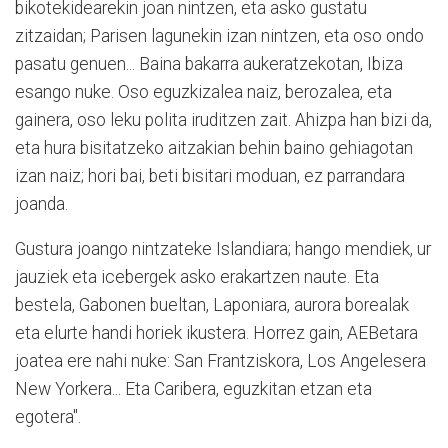
bikotekidearekin joan nintzen, eta asko gustatu
zitzaidan; Parisen lagunekin izan nintzen, eta oso ondo
pasatu genuen... Baina bakarra aukeratzekotan, Ibiza
esango nuke. Oso eguzkizalea naiz, berozalea, eta
gainera, oso leku polita iruditzen zait. Ahizpa han bizi da,
eta hura bisitatzeko aitzakian behin baino gehiagotan
izan naiz; hori bai, beti bisitari moduan, ez parrandara
joanda.
Gustura joango nintzateke Islandiara; hango mendiek, ur
jauziek eta icebergek asko erakartzen naute. Eta
bestela, Gabonen bueltan, Laponiara, aurora borealak
eta elurte handi horiek ikustera. Horrez gain, AEBetara
joatea ere nahi nuke: San Frantziskora, Los Angelesera
New Yorkera... Eta Caribera, eguzkitan etzan eta
egotera".