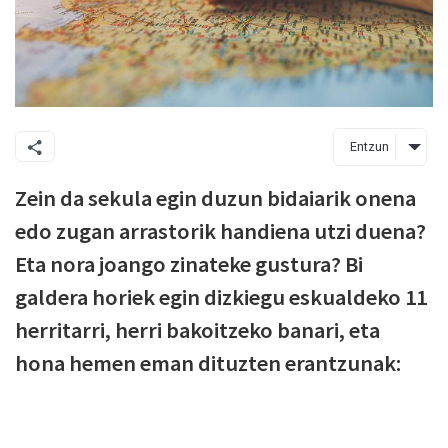
Entzun
Zein da sekula egin duzun bidaiarik onena
edo zugan arrastorik handiena utzi duena?
Eta nora joango zinateke gustura? Bi
galdera horiek egin dizkiegu eskualdeko 11
herritarri, herri bakoitzeko banari, eta
hona hemen eman dituzten erantzunak: