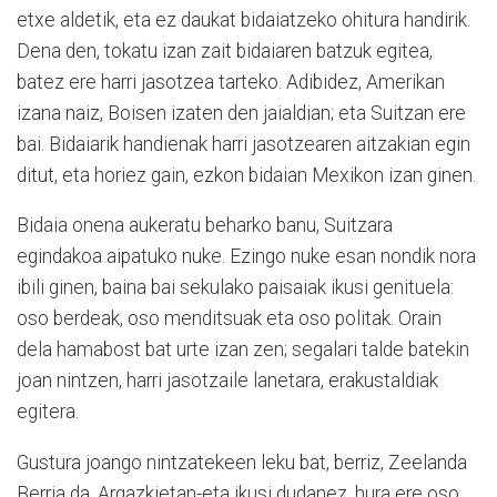
etxe aldetik, eta ez daukat bidaiatzeko ohitura handirik.
Dena den, tokatu izan zait bidaiaren batzuk egitea,
batez ere harri jasotzea tarteko. Adibidez, Amerikan
izana naiz, Boisen izaten den jaialdian; eta Suitzan ere
bai. Bidaiarik handienak harri jasotzearen aitzakian egin
ditut, eta horiez gain, ezkon bidaian Mexikon izan ginen.
Bidaia onena aukeratu beharko banu, Suitzara
egindakoa aipatuko nuke. Ezingo nuke esan nondik nora
ibili ginen, baina bai sekulako paisaiak ikusi genituela:
oso berdeak, oso menditsuak eta oso politak. Orain
dela hamabost bat urte izan zen; segalari talde batekin
joan nintzen, harri jasotzaile lanetara, erakustaldiak
egitera.
Gustura joango nintzatekeen leku bat, berriz, Zeelanda
Berria da. Argazkietan-eta ikusi dudanez, hura ere oso