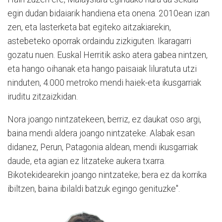
egin dudan bidaiarik handiena eta onena. 2010ean izan
zen, eta lasterketa bat egiteko aitzakiarekin,
astebeteko oporrak ordaindu zizkiguten. Ikaragarri
gozatu nuen. Euskal Herritik asko atera gabea nintzen,
eta hango oihanak eta hango paisaiak liluratuta utzi
ninduten, 4.000 metroko mendi haiek-eta ikusgarriak
iruditu zitzaizkidan.
Nora joango nintzatekeen, berriz, ez daukat oso argi,
baina mendi aldera joango nintzateke. Alabak esan
didanez, Perun, Patagonia aldean, mendi ikusgarriak
daude, eta agian ez litzateke aukera txarra.
Bikotekidearekin joango nintzateke; bera ez da korrika
ibiltzen, baina ibilaldi batzuk egingo genituzke".