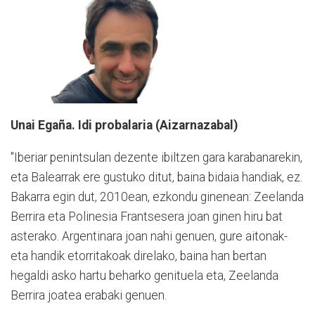
Unai Egaña. Idi probalaria (Aizarnazabal)
"Iberiar penintsulan dezente ibiltzen gara karabanarekin,
eta Balearrak ere gustuko ditut, baina bidaia handiak, ez.
Bakarra egin dut, 2010ean, ezkondu ginenean: Zeelanda
Berrira eta Polinesia Frantsesera joan ginen hiru bat
asterako. Argentinara joan nahi genuen, gure aitonak-
eta handik etorritakoak direlako, baina han bertan
hegaldi asko hartu beharko genituela eta, Zeelanda
Berrira joatea erabaki genuen.