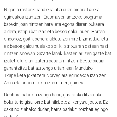
Nigan arrastorik handiena utzi duen bidaia Txilera
egindakoa izan zen. Erasmusen antzeko programa
batekin joan nintzen hara, eta egonaldiaren bukaera
aldera, istripu bat izan eta besoa galdu nuen. Horren
ondorioz, goitik behera aldatu zen nire bizimodua, eta
ez besoa galdu nuelako soilik; istripuaren ostean hasi
nintzen snowan. Gizarte lanak ikasten ari zen gazte bat
izatetik, kirolari izatera pasatu nintzen. Beste bidaia
garrantzitsu bat aurtengo urtarrilean Munduko
Txapelketa jokatzera Norvegiara egindakoa izan zen.
Ama eta anaia nirekin izan nituen, gainera.
Denbora nahikoa izango banu, gustatuko litzaidake
boluntario gisa, pare bat hilabetez, Kenyara joatea. Ez
dakit noiz ahalko dudan, baina badakit noizbait egingo
dudala".