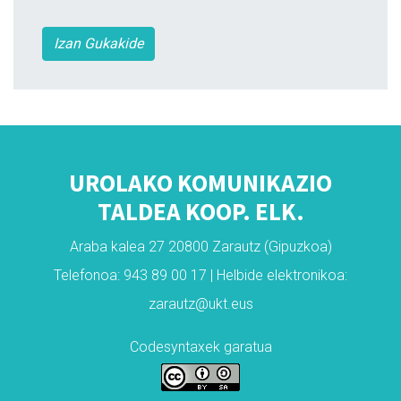
Izan Gukakide
UROLAKO KOMUNIKAZIO
TALDEA KOOP. ELK.
Araba kalea 27 20800 Zarautz (Gipuzkoa)
Telefonoa: 943 89 00 17 | Helbide elektronikoa:
zarautz@ukt.eus
Codesyntaxek garatua