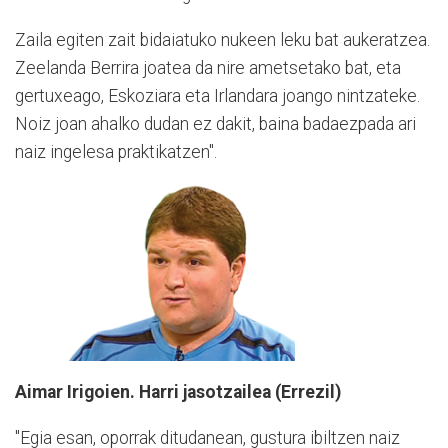
Zaila egiten zait bidaiatuko nukeen leku bat aukeratzea.
Zeelanda Berrira joatea da nire ametsetako bat, eta
gertuxeago, Eskoziara eta Irlandara joango nintzateke.
Noiz joan ahalko dudan ez dakit, baina badaezpada ari
naiz ingelesa praktikatzen".
Aimar Irigoien. Harri jasotzailea (Errezil)
"Egia esan, oporrak ditudanean, gustura ibiltzen naiz