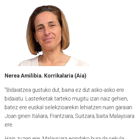
Nerea Amilibia. Korrikalaria (Aia)
"Bidaiatzea gustuko dut, baina ez dut asko-asko ere
bidaiatu. Lasterketak tarteko mugitu izan naiz gehien,
batez ere euskal selekzioarekin lehiatzen nuen garaian.
Joan ginen Italiara, Frantziara, Suitzara, baita Malaysiara
ere.
Hain zuzen ere, Malaysiara egindako hura da sekula