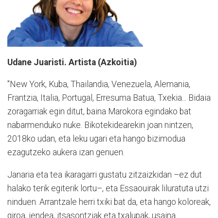
Udane Juaristi. Artista (Azkoitia)
"New York, Kuba, Thailandia, Venezuela, Alemania,
Frantzia, Italia, Portugal, Erresuma Batua, Txekia... Bidaia
zoragarriak egin ditut, baina Marokora egindako bat
nabarmenduko nuke. Bikotekidearekin joan nintzen,
2018ko udan, eta leku ugari eta hango bizimodua
ezagutzeko aukera izan genuen.
Janaria eta tea ikaragarri gustatu zitzaizkidan –ez dut
halako terik egiterik lortu–, eta Essaouirak liluratuta utzi
ninduen. Arrantzale herri txiki bat da, eta hango koloreak,
giroa, jendea, itsasontziak eta txalupak, usaina...