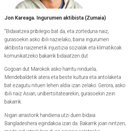
Jon Kareaga. Ingurumen aktibista (Zumaia)
"Bidaiatzea pribilegio bat da, eta zorteduna naiz,
gurasoekin asko ibili nazielako, baina ingurumen
aktibista naizenetik injustizia sozialak eta klimatikoak
komunikatzeko bakarrik bidaiatzen dut.
Gogoan dut Marokok asko harritu ninduela,
Mendebaldetik atera eta beste kultura eta antolaketa
bat ezagutu nituen lehen aldia izan zelako. Gerora, asko
ibili naiz Asian, unibertsitatearekin, gurasoekin zein
bakarrik.
Nigan arrastorik handiena utzi duen bidaia
Bangladeshera egindakoa izan da. Bakarrik joan nintzen,