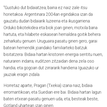
"Gustuko dut bidaiatzea, baina ez naiz zale itsu
horietakoa. Argentinara 2004an egindakoa izan da
gauzatu dudan bidaiarik luzeena eta ikusgarriena.
Orduko bikotekidea eta biok joan ginen, motxila bana
hartuta, eta hilabete eskasean herrialdea goitik behera
zeharkatu genuen. Uruguaira pasatu ginen gero, garai
batean hemendik joandako familiarteko batzuk
bisitatzera. Bidaia hartan kristoren energia sentitu nuen,
naturaren indarra, iruditzen zitzaidan dena zela oso
handia; eta gogoan dut zirrararik handiena Iguazuko ur
jauziak eragin zidala.
Horretaz aparte, Pragan (Txekia) izana naiz, bidaia
erromantikoan, eta Suedian ere bai. Bidaia hartan lagun
baten etxean pasatu genuen uda, eta, besteak beste,
Gotland uhartean izan ginen.