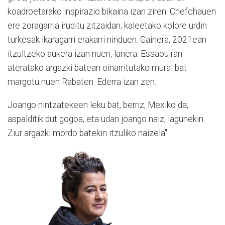
koadroetarako inspirazio bikaina izan ziren. Chefchauen
ere zoragarria iruditu zitzaidan; kaleetako kolore urdin
turkesak ikaragarri erakarri ninduen. Gainera, 2021ean
itzultzeko aukera izan nuen, lanera: Essaouiran
ateratako argazki batean oinarritutako mural bat
margotu nuen Rabaten. Ederra izan zen.
Joango nintzatekeen leku bat, berriz, Mexiko da;
aspalditik dut gogoa, eta udan joango naiz, lagunekin.
Ziur argazki mordo batekin itzuliko naizela".