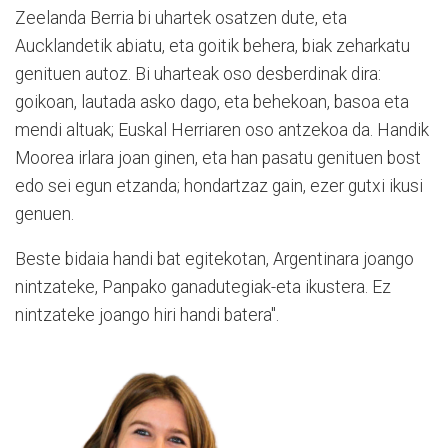
Zeelanda Berria bi uhartek osatzen dute, eta
Aucklandetik abiatu, eta goitik behera, biak zeharkatu
genituen autoz. Bi uharteak oso desberdinak dira:
goikoan, lautada asko dago, eta behekoan, basoa eta
mendi altuak; Euskal Herriaren oso antzekoa da. Handik
Moorea irlara joan ginen, eta han pasatu genituen bost
edo sei egun etzanda; hondartzaz gain, ezer gutxi ikusi
genuen.
Beste bidaia handi bat egitekotan, Argentinara joango
nintzateke, Panpako ganadutegiak-eta ikustera. Ez
nintzateke joango hiri handi batera".