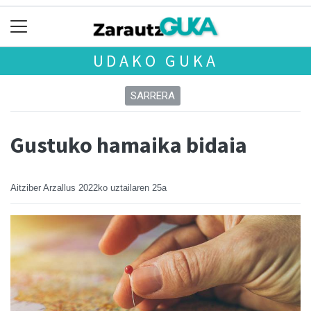
UDAKO GUKA
SARRERA
Gustuko hamaika bidaia
Aitziber Arzallus
2022ko uztailaren 25a