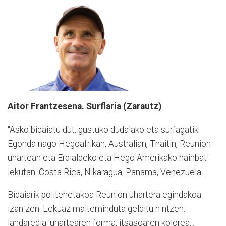
Aitor Frantzesena. Surflaria (Zarautz)
"Asko bidaiatu dut, gustuko dudalako eta surfagatik.
Egonda nago Hegoafrikan, Australian, Thaitin, Reunion
uhartean eta Erdialdeko eta Hego Amerikako hainbat
lekutan: Costa Rica, Nikaragua, Panama, Venezuela...
Bidaiarik politenetakoa Reunion uhartera egindakoa
izan zen. Lekuaz maiteminduta gelditu nintzen:
landaredia, uhartearen forma, itsasoaren kolorea...