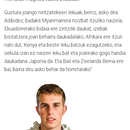
Gustura joango nintzatekeen lekuak, berriz, asko dira.
Adibidez, badakit Myanmarrera noizbat itzuliko naizela;
Ekuadorrerako bidaia ere zintzilik daukat, izebak
bisitatzera joan beharra daukadalako; Afrikara ere itzuli
nahi dut, Kenya eta beste leku batzuk ezagutzeko; eta
sekula izan ez naizen leku bat eta joateako gogo handia
daukadana Japonia da. Eta Bali eta Zeelanda Berria ere
bai, baina diru asko behar da horretarako".