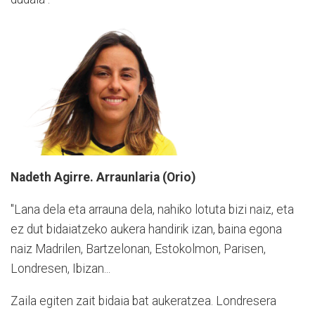
Nadeth Agirre. Arraunlaria (Orio)
"Lana dela eta arrauna dela, nahiko lotuta bizi naiz, eta
ez dut bidaiatzeko aukera handirik izan, baina egona
naiz Madrilen, Bartzelonan, Estokolmon, Parisen,
Londresen, Ibizan...
Zaila egiten zait bidaia bat aukeratzea. Londresera