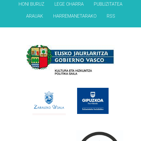
HONI BURUZ
LEGE OHARRA
PUBLIZITATEA
ARAUAK
HARREMANETARAKO
RSS
Babesleak