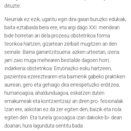
dituzte.
Neurriak ez ezik, ugaritu egin dira gaiari buruzko edukiak,
baita eztabaida bera ere, eta argi dago XXI. mendean
bide horretan ari dela prozesu obstetrikoa forma
teorikoa hartzen; gizartean zerbait mugitzen ari den
seinale. Baina garrantzitsuena: azken urteetan, izena
jarri zaio muga mehearen bestalde dagoen horri;
indarkeria obstetrikoa. Errutinazko esku hartzeen,
pazientea ezereztearen eta baimenik gabeko praktiken
aurrean, gero eta gehiago dira errespetuzko erditzea,
humanoagoa, ahaldunduagoa, eskatzen duten
emakumeak eta kontzientziaz ari diren pro- fesionalak.
Izan ere, askotan ez da zer egiten den, baizik eta nola
egiten den. Eta tunela goxoagoa izan dakioke bi- dean
doanari, hura lagunduta sentitu bada.