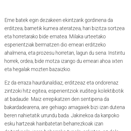
Eme batek egin dezakeen ekintzarik gordinena da
erditzea; barnetik kumea ateratzea, hari bizitza sortzea
eta horretarako bide ematea. Milaka urteetako
esperientziak bermatzen dio emeari erditzeko
ahalmena, eta prozesu horretan, lagun du sena. Instintu
horrek, ordea, bide motza izango du emeari ahoa ixten
eta hegalak mozten bazaizkio.
Ez da erraza haurdunaldiaz, erditzeaz eta ondorenaz
zintzoki hitz egitea, esperientziok iruditegi kolektibotik
at badaude. Maiz errepikatzen den sentipena da
bakardadearena, are gehiago amagaiek bizi izan dutena
beren nahietatik urrundu bada. Jakinekoa da kanpoko
esku hartzeak hainbatetan beharrezkoak izan