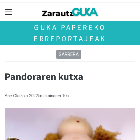
GUKA PAPEREKO
ERREPORTAJEAK
SARRERA
Pandoraren kutxa
Ane Olaizola
2022ko ekainaren 10a