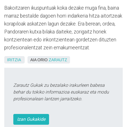
Bakoitzaren ikuspuntuak koka dezake muga fina, baina
marraz bestalde dagoen horri indarkeria hitza aitortzeak
korapiloak askatzen lagun dezake. Era berean, ordea,
Pandoraren kutxa bilaka daiteke, zorigaitz horiek
kontzientean edo inkontzientean gordetzen dituzten
profesionalentzat zein emakumeentzat.
IRITZIA
AIA ORIO
ZARAUTZ
Zarautz Gukak zu bezalako irakurleen babesa
behar du tokiko informazioa euskaraz eta modu
profesionalean lantzen jarraitzeko.
Izan Gukakide