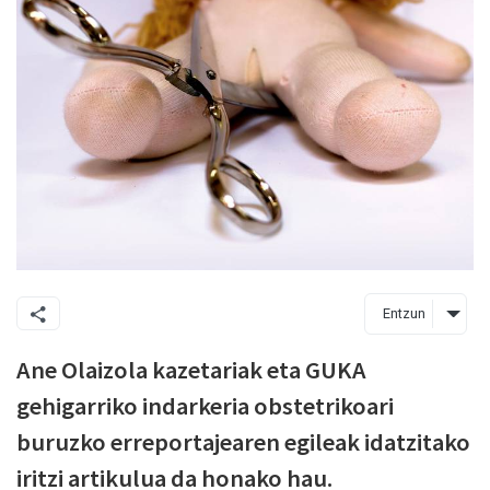
Entzun
Ane Olaizola kazetariak eta GUKA
gehigarriko indarkeria obstetrikoari
buruzko erreportajearen egileak idatzitako
iritzi artikulua da honako hau.