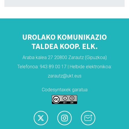
UROLAKO KOMUNIKAZIO
TALDEA KOOP. ELK.
Araba kalea 27 20800 Zarautz (Gipuzkoa)
Telefonoa: 943 89 00 17 | Helbide elektronikoa:
zarautz@ukt.eus
Codesyntaxek garatua