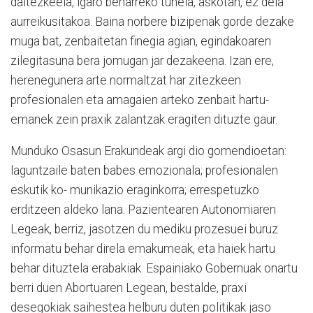
daitezkeela, igaro beharreko tunela, askotan, ez dela
aurreikusitakoa. Baina norbere bizipenak gorde dezake
muga bat, zenbaitetan finegia agian, egindakoaren
zilegitasuna bera jomugan jar dezakeena. Izan ere,
herenegunera arte normaltzat har zitezkeen
profesionalen eta amagaien arteko zenbait hartu-
emanek zein praxik zalantzak eragiten dituzte gaur.
Munduko Osasun Erakundeak argi dio gomendioetan:
laguntzaile baten babes emozionala; profesionalen
eskutik ko- munikazio eraginkorra; errespetuzko
erditzeen aldeko lana. Pazientearen Autonomiaren
Legeak, berriz, jasotzen du mediku prozesuei buruz
informatu behar direla emakumeak, eta haiek hartu
behar dituztela erabakiak. Espainiako Gobernuak onartu
berri duen Abortuaren Legean, bestalde, praxi
desegokiak saihestea helburu duten politikak jaso