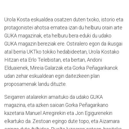
Urola Kosta eskualdea osatzen duten txoko, istorio eta
protagonistei ahotsa ematea izan du helburu orain arte
GUKA magazinak, eta helburu bera eduki du udako
GUKA magazin bereziak ere. Ostiralero egon da ikusgai
atal berria UKTko tokiko hedabideetan, Urola Kostako
Hitzan eta Erlo Telebistan, eta bertan, Andoni
Elduaienek, Mireia Galarzak eta Gorka Peñagarikanok
udan zehar eskualdean egin daitezkeen plan
proposamenak landu dituzte.
Seigarren atalarekin amaituko da udako GUKA
magazina, eta azken saioan Gorka Peñagarikano
kazetaria Manuel Arregirekin eta Jon Egigurenekin
elkartuko da. Zestoan egingo dute topo, eta Aizarnara