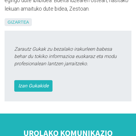
egingo dute ibilbidea. Buelta luzearen ostean, hasitako
lekuan amaituko dute bidea, Zestoan.
GIZARTEA
Zarautz Gukak zu bezalako irakurleen babesa
behar du tokiko informazioa euskaraz eta modu
profesionalean lantzen jarraitzeko.
Izan Gukakide
UROLAKO KOMUNIKAZIO