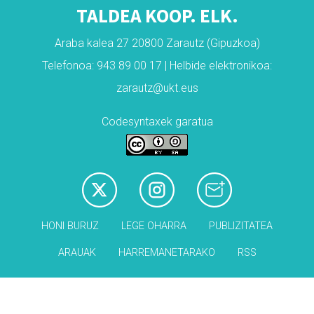
TALDEA KOOP. ELK.
Araba kalea 27 20800 Zarautz (Gipuzkoa)
Telefonoa: 943 89 00 17 | Helbide elektronikoa:
zarautz@ukt.eus
Codesyntaxek garatua
HONI BURUZ
LEGE OHARRA
PUBLIZITATEA
ARAUAK
HARREMANETARAKO
RSS
Babesleak