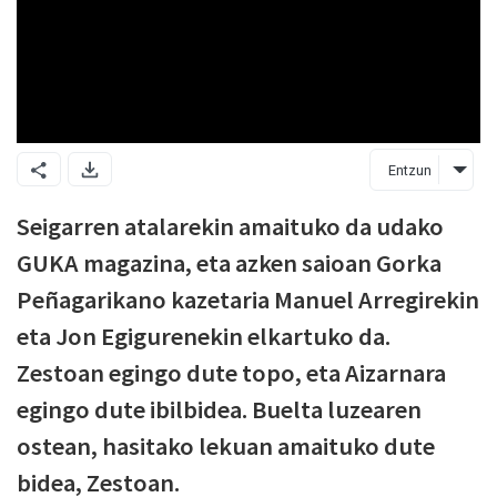
Entzun
Seigarren atalarekin amaituko da udako
GUKA magazina, eta azken saioan Gorka
Peñagarikano kazetaria Manuel Arregirekin
eta Jon Egigurenekin elkartuko da.
Zestoan egingo dute topo, eta Aizarnara
egingo dute ibilbidea. Buelta luzearen
ostean, hasitako lekuan amaituko dute
bidea, Zestoan.