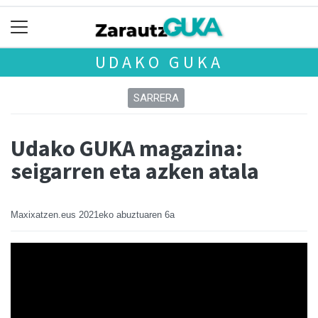
UDAKO GUKA
SARRERA
Udako GUKA magazina:
seigarren eta azken atala
Maxixatzen.eus
2021eko abuztuaren 6a