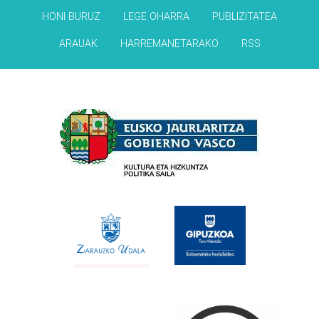
HONI BURUZ
LEGE OHARRA
PUBLIZITATEA
ARAUAK
HARREMANETARAKO
RSS
Babesleak