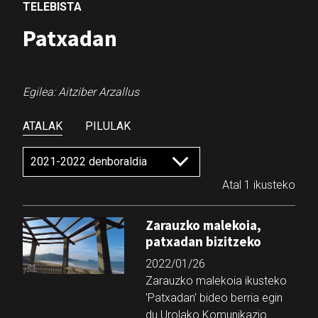
TELEBISTA
Patxadan
Egilea: Aitziber Arzallus
ATALAK
PILULAK
Atal 1 ikusteko
Zarauzko malekoia,
patxadan bizitzeko
2022/01/26
Zarauzko malekoia ikusteko
'Patxadan' bideo berria egin
du Urolako Komunikazio