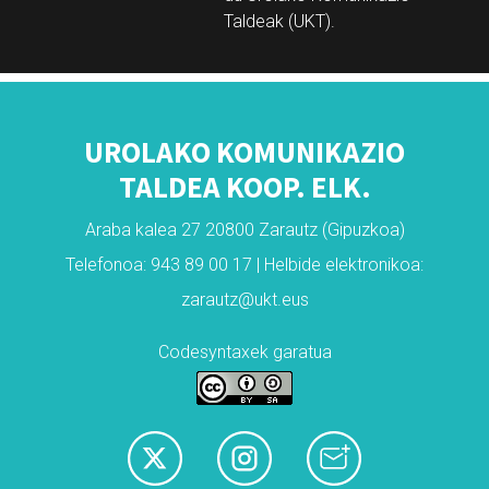
Taldeak (UKT).
UROLAKO KOMUNIKAZIO
TALDEA KOOP. ELK.
Araba kalea 27 20800 Zarautz (Gipuzkoa)
Telefonoa: 943 89 00 17 | Helbide elektronikoa:
zarautz@ukt.eus
Codesyntaxek garatua