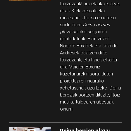
Itoizezank! proiektuko kideak
dira UKT-k eskualdeko
musikariei ahotsa emateko
sortu duen
Doinu berrien
plaza
saioko seigarren
gonbidatuak. Hain zuzen,
Nagore Etxabek eta Unai de
Andresek osatzen dute
Itoizezank, eta haiek elkartu
dira Maialen Etxaniz
kazetariarekin sortu duten
proiektuaren inguruko
xehetasunak azaltzeko. Doinu
bereziak sortzen dituzte, Itoiz
musika taldearen abestiak
oinarri.
Doinu berrien plaza: