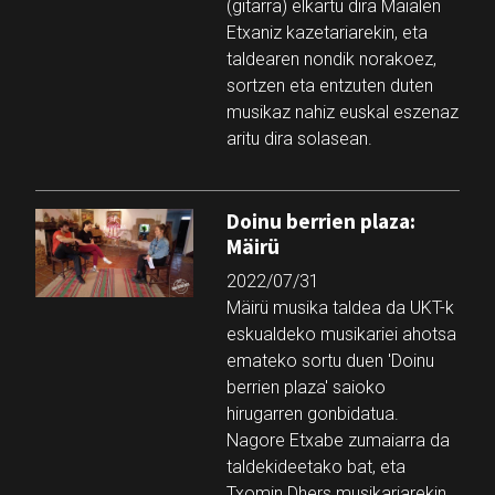
(gitarra) elkartu dira Maialen
Etxaniz kazetariarekin, eta
taldearen nondik norakoez,
sortzen eta entzuten duten
musikaz nahiz euskal eszenaz
aritu dira solasean.
Doinu berrien plaza:
Mäirü
2022/07/31
Mäirü musika taldea da UKT-k
eskualdeko musikariei ahotsa
emateko sortu duen 'Doinu
berrien plaza' saioko
hirugarren gonbidatua.
Nagore Etxabe zumaiarra da
taldekideetako bat, eta
Txomin Dhers musikariarekin