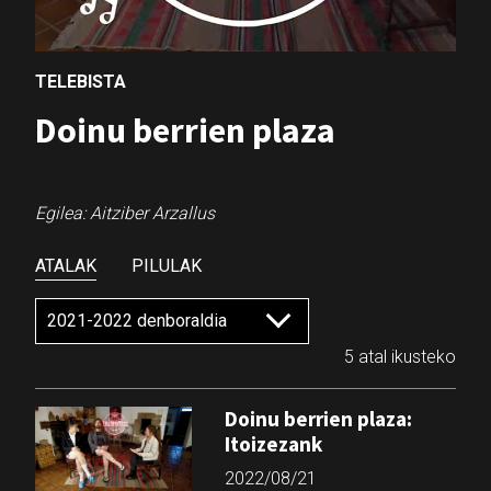
TELEBISTA
Doinu berrien plaza
Egilea: Aitziber Arzallus
ATALAK
PILULAK
5 atal ikusteko
Doinu berrien plaza:
Itoizezank
2022/08/21