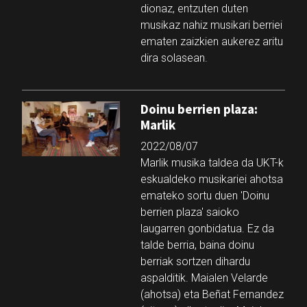
dionaz, entzuten duten
musikaz nahiz musikari berriei
ematen zaizkien aukerez aritu
dira solasean.
Doinu berrien plaza:
Marlik
2022/08/07
Marlik musika taldea da UKT-k
eskualdeko musikariei ahotsa
emateko sortu duen 'Doinu
berrien plaza' saioko
laugarren gonbidatua. Ez da
talde berria, baina doinu
berriak sortzen dihardu
aspalditik. Maialen Velarde
(ahotsa) eta Beñat Fernandez