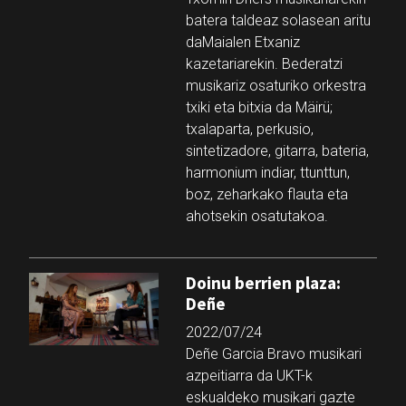
batera taldeaz solasean aritu
daMaialen Etxaniz
kazetariarekin. Bederatzi
musikariz osaturiko orkestra
txiki eta bitxia da Mäirü;
txalaparta, perkusio,
sintetizadore, gitarra, bateria,
harmonium indiar, ttunttun,
boz, zeharkako flauta eta
ahotsekin osatutakoa.
Doinu berrien plaza:
Deñe
2022/07/24
Deñe Garcia Bravo musikari
azpeitiarra da UKT-k
eskualdeko musikari gazte