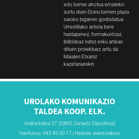
edo berriei ahotsa emateko
sortu duen Doinu berrien plaza
saioko bigarren gonbidatua.
Urrestillako artista bere
hastapenez, formakuntzaz,
ibilbideaz nahiz esku artean
dituen proiektuez aritu da
Maialen Etxaniz
kazetariarekin.
UROLAKO KOMUNIKAZIO
TALDEA KOOP. ELK.
Araba kalea 27 20800 Zarautz (Gipuzkoa)
Telefonoa: 943 89 00 17 | Helbide elektronikoa: