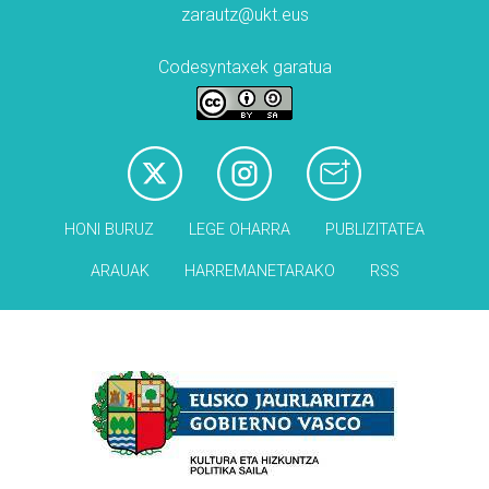
zarautz@ukt.eus
Codesyntaxek garatua
HONI BURUZ
LEGE OHARRA
PUBLIZITATEA
ARAUAK
HARREMANETARAKO
RSS
Babesleak