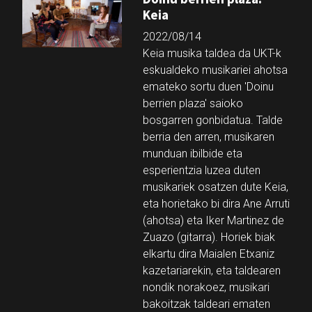
Keia
2022/08/14
Keia musika taldea da UKT-k
eskualdeko musikariei ahotsa
emateko sortu duen 'Doinu
berrien plaza' saioko
bosgarren gonbidatua. Talde
berria den arren, musikaren
munduan ibilbide eta
esperientzia luzea duten
musikariek osatzen dute Keia,
eta horietako bi dira Ane Arruti
(ahotsa) eta Iker Martinez de
Zuazo (gitarra). Horiek biak
elkartu dira Maialen Etxaniz
kazetariarekin, eta taldearen
nondik norakoez, musikari
bakoitzak taldeari ematen