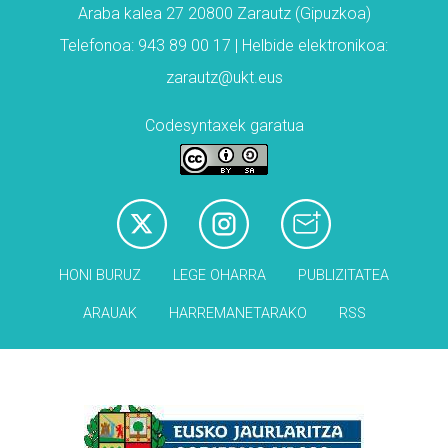
Araba kalea 27 20800 Zarautz (Gipuzkoa)
Telefonoa: 943 89 00 17 | Helbide elektronikoa:
zarautz@ukt.eus
Codesyntaxek garatua
HONI BURUZ
LEGE OHARRA
PUBLIZITATEA
ARAUAK
HARREMANETARAKO
RSS
Babesleak