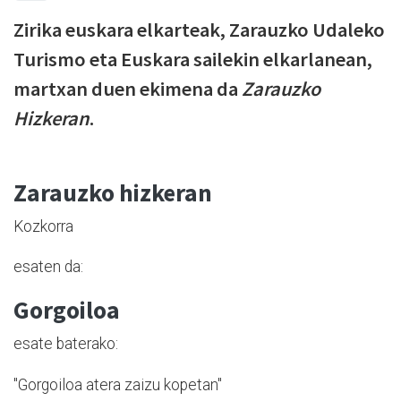
Zirika euskara elkarteak, Zarauzko Udaleko
Turismo eta Euskara sailekin elkarlanean,
martxan duen ekimena da
Zarauzko
Hizkeran
.
Zarauzko hizkeran
Kozkorra
esaten da:
Gorgoiloa
esate baterako:
"Gorgoiloa atera zaizu kopetan"