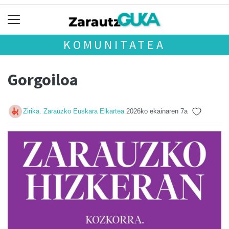
KOMUNITATEA
Gorgoiloa
Zirika. Zarauzko Euskara Elkartea
2026ko ekainaren 7a