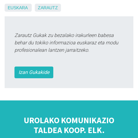
EUSKARA
ZARAUTZ
Zarautz Gukak zu bezalako irakurleen babesa
behar du tokiko informazioa euskaraz eta modu
profesionalean lantzen jarraitzeko.
Izan Gukakide
UROLAKO KOMUNIKAZIO
TALDEA KOOP. ELK.