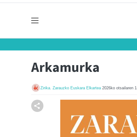
Arkamurka
Zirika. Zarauzko Euskara Elkartea
2026ko otsailaren 1