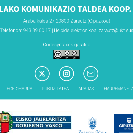
LAKO KOMUNIKAZIO TALDEA KOOP. 
Araba kalea 27 20800 Zarautz (Gipuzkoa)
Telefonoa: 943 89 00 17 | Helbide elektronikoa: zarautz@ukt.eu
Codesyntaxek garatua
LEGE OHARRA
PUBLIZITATEA
ARAUAK
HARREMANET
Babesleak