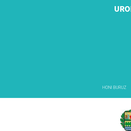
URO
HONI BURUZ