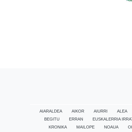
AIARALDEA
AIKOR
AIURRI
ALEA
BEGITU
ERRAN
EUSKALERRIA IRRA
KRONIKA
MAILOPE
NOAUA
O