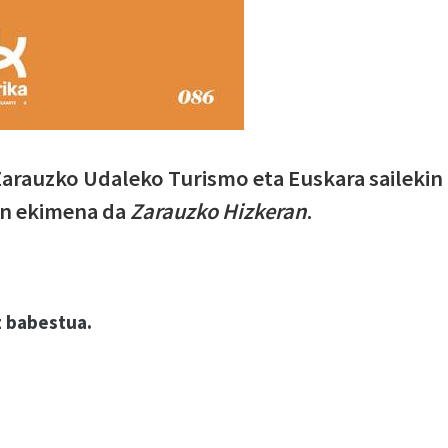
 Zarauzko Udaleko Turismo eta Euskara sailekin
en ekimena da
Zarauzko Hizkeran
.
 babestua.