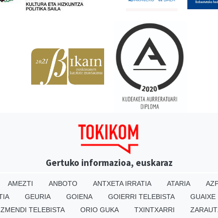
Gertuko informazioa, euskaraz
AMEZTI
ANBOTO
ANTXETA IRRATIA
ATARIA
AZP
TIA
GEURIA
GOIENA
GOIERRI TELEBISTA
GUAIXE
IZMENDI TELEBISTA
ORIO GUKA
TXINTXARRI
ZARAUT