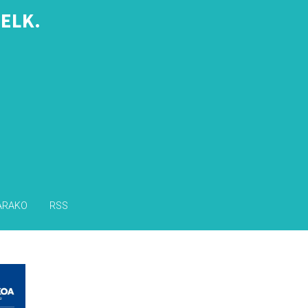
ELK.
s
ARAKO
RSS