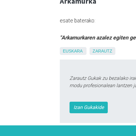
Arkamurka
esate baterako:
"Arkamurkaren azalez egiten ge
EUSKARA
ZARAUTZ
Zarautz Gukak zu bezalako ira
modu profesionalean lantzen ja
Izan Gukakide