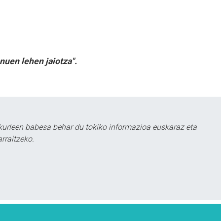
nuen lehen jaiotza".
kurleen babesa behar du tokiko informazioa euskaraz eta
rraitzeko.