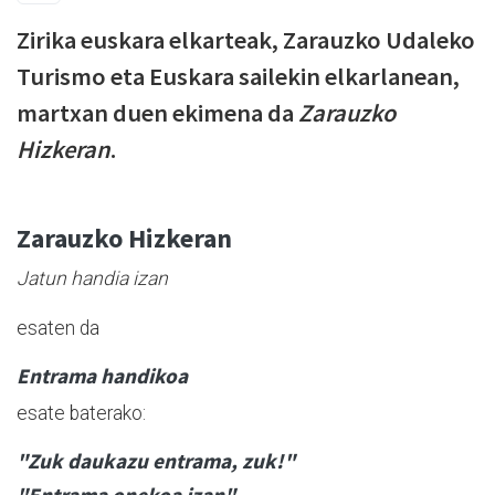
Zirika euskara elkarteak, Zarauzko Udaleko
Turismo eta Euskara sailekin elkarlanean,
martxan duen ekimena da
Zarauzko
Hizkeran
.
Zarauzko Hizkeran
Jatun handia izan
esaten da
Entrama handikoa
esate baterako:
"Zuk daukazu entrama, zuk!"
"Entrama onekoa izan"