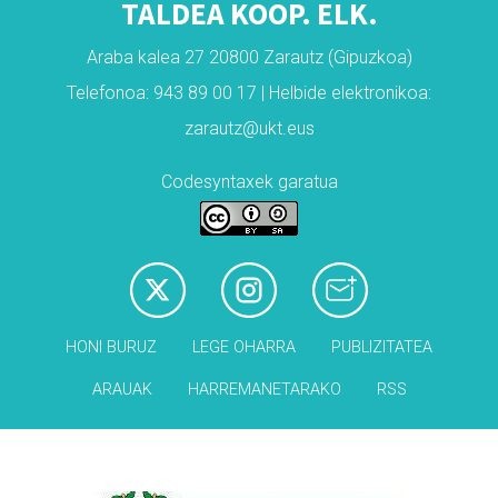
TALDEA KOOP. ELK.
Araba kalea 27 20800 Zarautz (Gipuzkoa)
Telefonoa: 943 89 00 17 | Helbide elektronikoa:
zarautz@ukt.eus
Codesyntaxek garatua
HONI BURUZ
LEGE OHARRA
PUBLIZITATEA
ARAUAK
HARREMANETARAKO
RSS
Babesleak