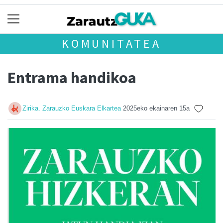
KOMUNITATEA
Entrama handikoa
Zirika. Zarauzko Euskara Elkartea
2025eko ekainaren 15a