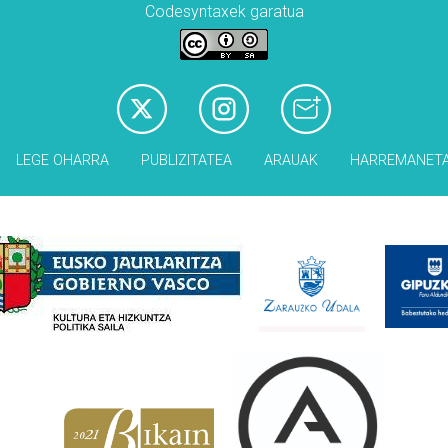
Codesyntaxek garatua
LEGE OHARRA
PUBLIZITATEA
ARAUAK
HARREMANET
Babesleak