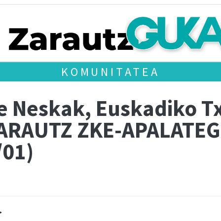
KOMUNITATEA
e Neskak, Euskadiko T
ARAUTZ ZKE-APALATEG
/01)
>