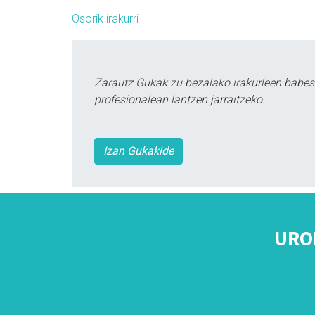
Osorik irakurri
Zarautz Gukak zu bezalako irakurleen babes
profesionalean lantzen jarraitzeko.
Izan Gukakide
URO