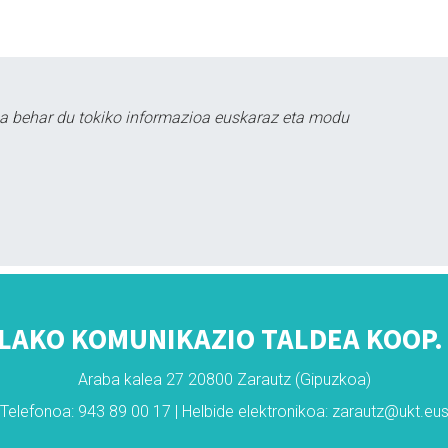
a behar du tokiko informazioa euskaraz eta modu
LAKO KOMUNIKAZIO TALDEA KOOP. 
Araba kalea 27 20800 Zarautz (Gipuzkoa)
Telefonoa: 943 89 00 17 | Helbide elektronikoa: zarautz@ukt.eu