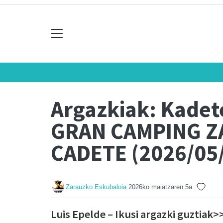
Argazkiak: Kadet
GRAN CAMPING Z
CADETE (2026/05
Zarauzko Eskubaloia
2026ko maiatzaren 5a
Luis Epelde – Ikusi argazki guztiak>