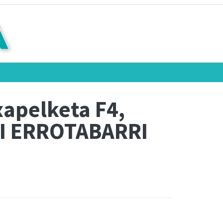
xapelketa F4,
I ERROTABARRI