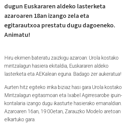
dugun Euskararen aldeko lasterketa
azaroaren 18an izango zela eta
egitarautxoa prestatu dugu dagoeneko.
Animatu!
Hiru ekimen bateratu zaizkigu azaroan: Urola kostako
mintzalagun hasiera ekitaldia, Euskararen aldeko
lasterketa eta AEKalean eguna. Badago zer aukeratua!
Aurten hitz egiteko irrika biziaz hasi gara Urola kostako
Mintzalagun egitasmoan eta Ixabel Agirresarobe ipuin-
kontalaria izango dugu ikasturte hasierako emanaldian.
Azaroaren 16an, 19:00etan, Zarauzko Modelo aretoan
elkartuko gara.