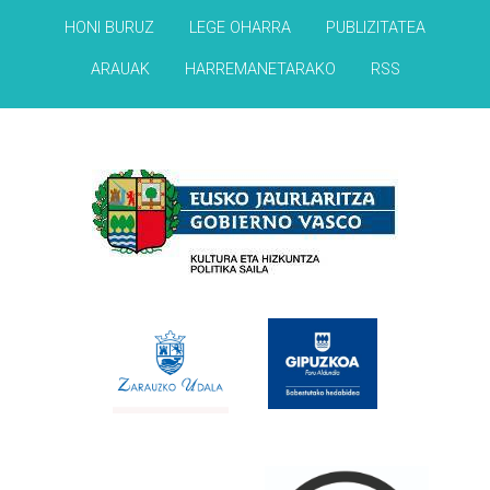
HONI BURUZ
LEGE OHARRA
PUBLIZITATEA
ARAUAK
HARREMANETARAKO
RSS
Babesleak