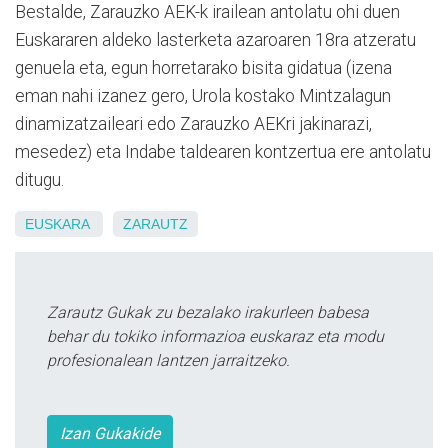
Bestalde, Zarauzko AEK-k irailean antolatu ohi duen
Euskararen aldeko lasterketa azaroaren 18ra atzeratu
genuela eta, egun horretarako bisita gidatua (izena
eman nahi izanez gero, Urola kostako Mintzalagun
dinamizatzaileari edo Zarauzko AEKri jakinarazi,
mesedez) eta Indabe taldearen kontzertua ere antolatu
ditugu.
EUSKARA
ZARAUTZ
Zarautz Gukak zu bezalako irakurleen babesa
behar du tokiko informazioa euskaraz eta modu
profesionalean lantzen jarraitzeko.
Izan Gukakide