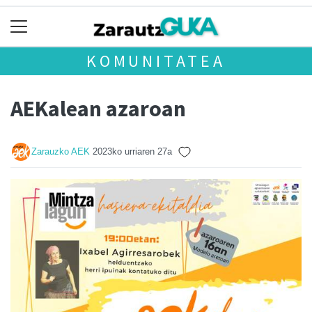
KOMUNITATEA
AEKalean azaroan
Zarauzko AEK
2023ko urriaren 27a