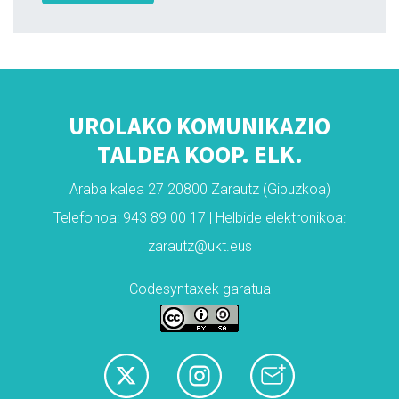
UROLAKO KOMUNIKAZIO
TALDEA KOOP. ELK.
Araba kalea 27 20800 Zarautz (Gipuzkoa)
Telefonoa: 943 89 00 17 | Helbide elektronikoa:
zarautz@ukt.eus
Codesyntaxek garatua