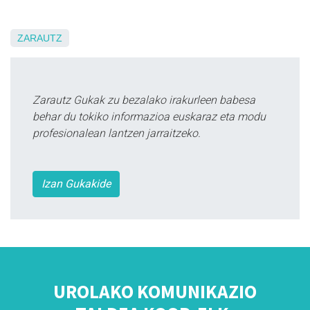
ZARAUTZ
Zarautz Gukak zu bezalako irakurleen babesa
behar du tokiko informazioa euskaraz eta modu
profesionalean lantzen jarraitzeko.
Izan Gukakide
UROLAKO KOMUNIKAZIO