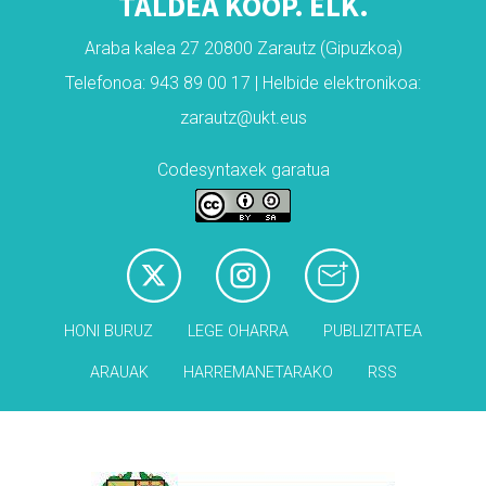
TALDEA KOOP. ELK.
Araba kalea 27 20800 Zarautz (Gipuzkoa)
Telefonoa: 943 89 00 17 | Helbide elektronikoa:
zarautz@ukt.eus
Codesyntaxek garatua
HONI BURUZ
LEGE OHARRA
PUBLIZITATEA
ARAUAK
HARREMANETARAKO
RSS
Babesleak