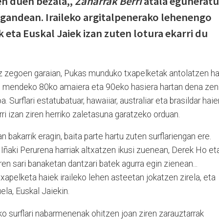
en duen bezala,,
Zaharrak Berri
atala eguneratu
igandean. Iraileko argitalpenerako lehenengo
eta Euskal Jaiek izan zuten lotura ekarri du
ez zegoen garaian, Pukas munduko txapelketak antolatzen ha
ko mendeko 80ko amaiera eta 90eko hasiera hartan dena zen
 Surflari estatubatuar, hawaiiar, australiar eta brasildar haie
ri izan ziren herriko zaletasuna garatzeko orduan.
 bakarrik eragin, baita parte hartu zuten surflariengan ere.
n Iñaki Perurena harriak altxatzen ikusi zuenean, Derek Ho et
ren sari banaketan dantzari batek agurra egin zienean...
pelketa haiek iraileko lehen asteetan jokatzen zirela, eta
uela, Euskal Jaiekin.
ko surflari nabarmenenak ohitzen joan ziren zarauztarrak