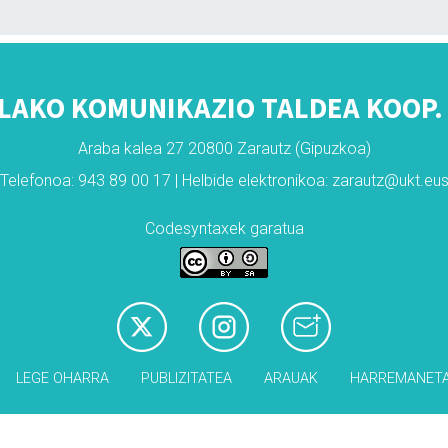
LAKO KOMUNIKAZIO TALDEA KOOP. 
Araba kalea 27 20800 Zarautz (Gipuzkoa)
Telefonoa: 943 89 00 17 | Helbide elektronikoa: zarautz@ukt.eu
Codesyntaxek garatua
LEGE OHARRA
PUBLIZITATEA
ARAUAK
HARREMANET
Babesleak