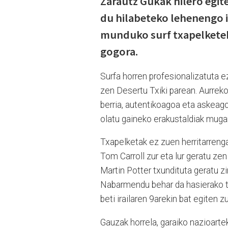
Zarautz Gukak hilero egit
du hilabeteko lehenengo 
munduko surf txapelketek 
gogora.
Surfa horren profesionalizatuta 
zen Desertu Txiki parean. Aurre
berria, autentikoagoa eta askeagoa.
olatu gaineko erakustaldiak mugar
Txapelketak ez zuen herritarrengan
Tom Carroll zur eta lur geratu ze
Martin Potter txundituta geratu zi
Nabarmendu behar da hasierako txa
beti irailaren 9arekin bat egiten z
Gauzak horrela, garaiko nazioarte