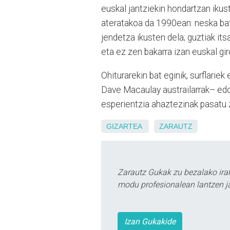
euskal jantziekin hondartzan ikus
ateratakoa da 1990ean: neska bat 
jendetza ikusten dela; guztiak its
eta ez zen bakarra izan euskal g
Ohiturarekin bat eginik, surflari
Dave Macaulay austrailarrak– edo 
esperientzia ahaztezinak pasatu 
GIZARTEA
ZARAUTZ
Zarautz Gukak zu bezalako ira
modu profesionalean lantzen ja
Izan Gukakide