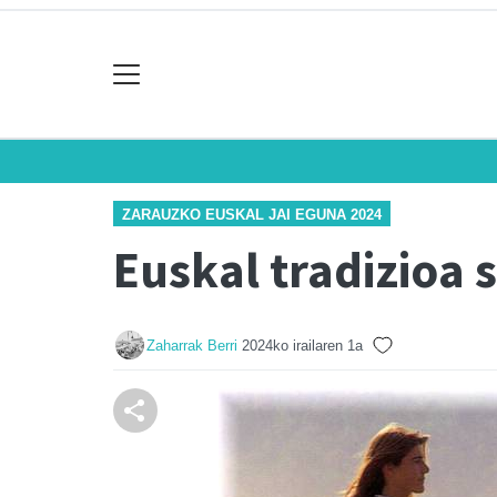
ZARAUZKO EUSKAL JAI EGUNA 2024
Euskal tradizioa
Zaharrak Berri
2024ko irailaren 1a