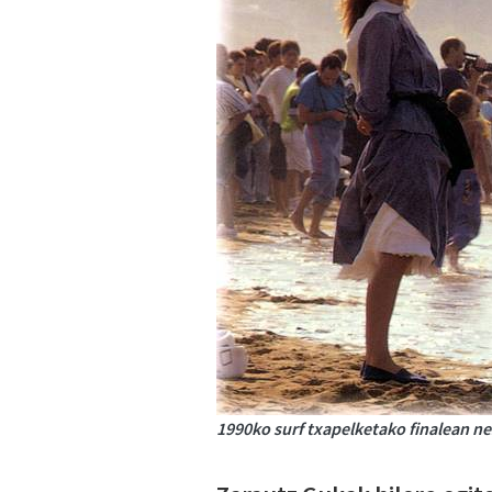
1990ko surf txapelketako finalean nes