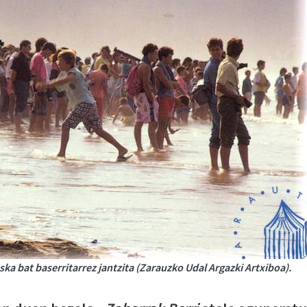
ka bat baserritarrez jantzita (Zarauzko Udal Argazki Artxiboa).