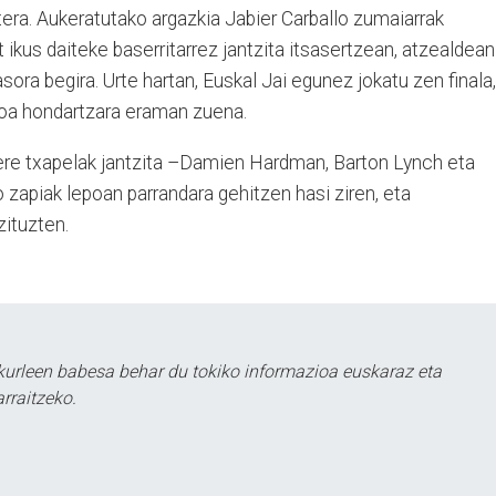
tera. Aukeratutako argazkia Jabier Carballo zumaiarrak
ikus daiteke baserritarrez jantzita itsasertzean, atzealdean
asora begira. Urte hartan, Euskal Jai egunez jokatu zen finala,
iroa hondartzara eraman zuena.
ek ere txapelak jantzita –Damien Hardman, Barton Lynch eta
zapiak lepoan parrandara gehitzen hasi ziren, eta
zituzten.
kurleen babesa behar du tokiko informazioa euskaraz eta
rraitzeko.