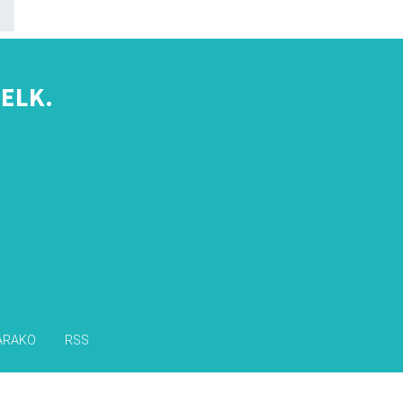
ELK.
s
ARAKO
RSS