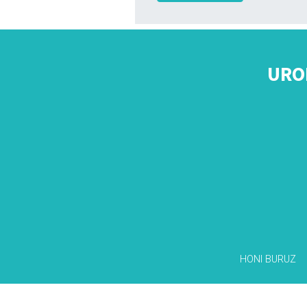
URO
HONI BURUZ