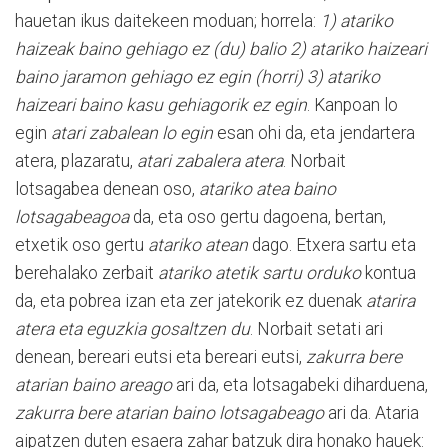
hauetan ikus daitekeen moduan; horrela:
1) atariko
haizeak baino gehiago ez (du) balio 2) atariko haizeari
baino jaramon gehiago ez egin (horri) 3) atariko
haizeari baino kasu gehiagorik ez egin
. Kanpoan lo
egin
atari zabalean lo egin
esan ohi da, eta jendartera
atera, plazaratu,
atari zabalera atera
. Norbait
lotsagabea denean oso,
atariko atea baino
lotsagabeagoa
da, eta oso gertu dagoena, bertan,
etxetik oso gertu
atariko atean
dago. Etxera sartu eta
berehalako zerbait
atariko atetik sartu orduko
kontua
da, eta pobrea izan eta zer jatekorik ez duenak
atarira
atera eta eguzkia gosaltzen du
. Norbait setati ari
denean, bereari eutsi eta bereari eutsi,
zakurra bere
atarian baino areago
ari da, eta lotsagabeki diharduena,
zakurra bere atarian baino lotsagabeago
ari da. Ataria
aipatzen duten esaera zahar batzuk dira honako hauek: