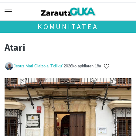
KOMUNITATEA
Atari
Jesus Mari Olaizola 'Txiliku'
2026ko apirilaren 18a