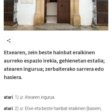
Etxearen, zein beste hainbat eraikinen
aurreko espazio irekia, gehienetan estalia;
atearen ingurua; zerbaiterako sarrera edo
hasiera.
atari
. 1)
iz.
Atearen ingurua.
atari
. 2)
iz.
Etxe eta beste hainbat eraikinen (baserri,