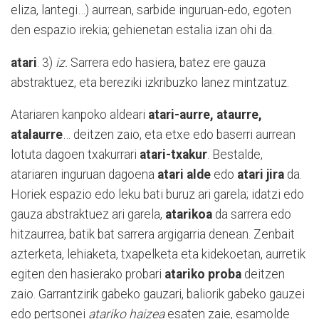
eliza, lantegi…) aurrean, sarbide inguruan-edo, egoten
den espazio irekia; gehienetan estalia izan ohi da.
atari
. 3)
iz.
Sarrera edo hasiera, batez ere gauza
abstraktuez, eta bereziki izkribuzko lanez mintzatuz.
Atariaren kanpoko aldeari
atari-aurre, ataurre,
atalaurre
… deitzen zaio, eta etxe edo baserri aurrean
lotuta dagoen txakurrari
atari-txakur
. Bestalde,
atariaren inguruan dagoena
atari alde
edo
atari jira
da.
Horiek espazio edo leku bati buruz ari garela; idatzi edo
gauza abstraktuez ari garela,
atarikoa
da sarrera edo
hitzaurrea, batik bat sarrera argigarria denean. Zenbait
azterketa, lehiaketa, txapelketa eta kidekoetan, aurretik
egiten den hasierako probari
atariko proba
deitzen
zaio. Garrantzirik gabeko gauzari, baliorik gabeko gauzei
edo pertsonei
atariko haizea
esaten zaie, esamolde