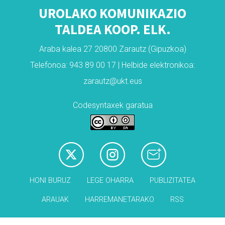
UROLAKO KOMUNIKAZIO
TALDEA KOOP. ELK.
Araba kalea 27 20800 Zarautz (Gipuzkoa)
Telefonoa: 943 89 00 17 | Helbide elektronikoa:
zarautz@ukt.eus
Codesyntaxek garatua
HONI BURUZ
LEGE OHARRA
PUBLIZITATEA
ARAUAK
HARREMANETARAKO
RSS