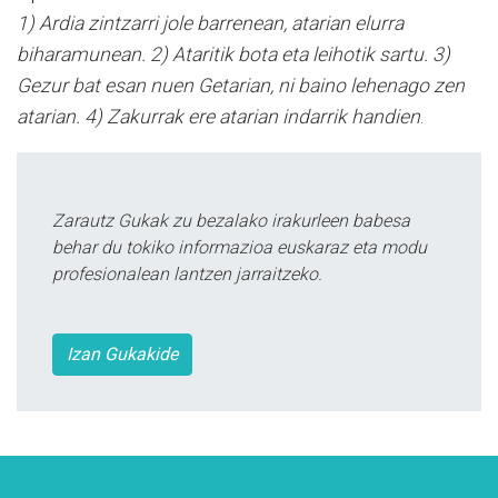
1) Ardia zintzarri jole barrenean, atarian elurra
biharamunean. 2) Ataritik bota eta leihotik sartu. 3)
Gezur bat esan nuen Getarian, ni baino lehenago zen
atarian. 4) Zakurrak ere atarian indarrik handien
.
Zarautz Gukak zu bezalako irakurleen babesa
behar du tokiko informazioa euskaraz eta modu
profesionalean lantzen jarraitzeko.
Izan Gukakide