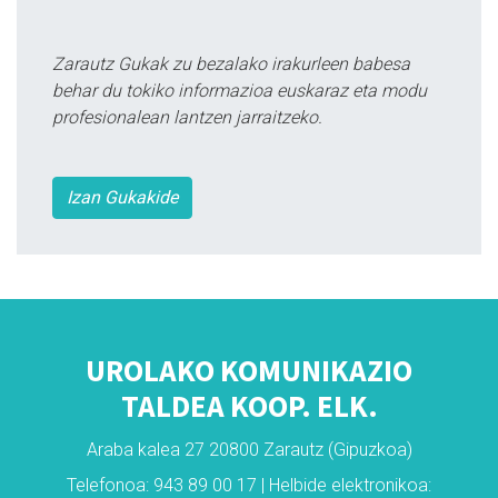
Zarautz Gukak zu bezalako irakurleen babesa
behar du tokiko informazioa euskaraz eta modu
profesionalean lantzen jarraitzeko.
Izan Gukakide
UROLAKO KOMUNIKAZIO
TALDEA KOOP. ELK.
Araba kalea 27 20800 Zarautz (Gipuzkoa)
Telefonoa: 943 89 00 17 | Helbide elektronikoa: