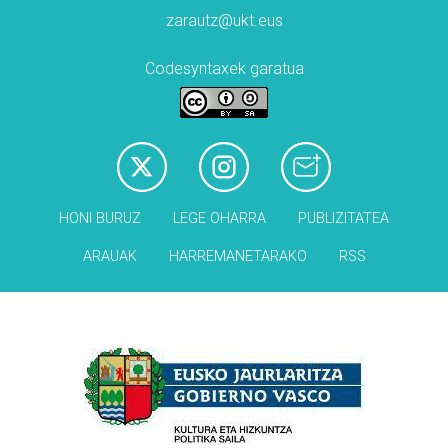
zarautz@ukt.eus
Codesyntaxek garatua
HONI BURUZ
LEGE OHARRA
PUBLIZITATEA
ARAUAK
HARREMANETARAKO
RSS
Babesleak