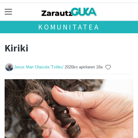
KOMUNITATEA
Kiriki
Jesus Mari Olaizola 'Txiliku'
2026ko apirilaren 18a