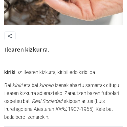
Ilearen kizkurra.
kiriki
.
iz.
Ilearen kizkurra, kiribil edo kiribiloa.
Bai
kiriki
eta bai
kiribilo
izenak ahaztu samarrak ditugu
ilearen kizkurra adierazteko. Zarautzen bazen futbolari
ospetsu bat,
Real Sociedad
ekipoan aritua (Luis
Iruretagoiena Aiestaran
Kiriki
, 1907-1965). Kale bat
bada bere izenarekin.