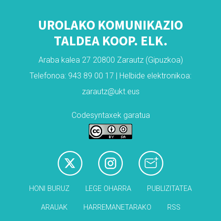
UROLAKO KOMUNIKAZIO
TALDEA KOOP. ELK.
Araba kalea 27 20800 Zarautz (Gipuzkoa)
Telefonoa: 943 89 00 17 | Helbide elektronikoa:
zarautz@ukt.eus
Codesyntaxek garatua
HONI BURUZ
LEGE OHARRA
PUBLIZITATEA
ARAUAK
HARREMANETARAKO
RSS