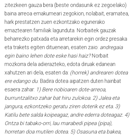
zitezkeen gauza bera (beste ondasunik ez zegoelako)
baina arreoa emakumeari zegokion, nolabait, eramatea,
hark prestatzen zuen ezkontzako egunerako
emaztearen familiak lagunduta. Norbaitek gauzak
beharrezko patxada eta arretarekin egin ordez presaka
eta trakets egiten dituenean, esaten zaio:
andregaia
egin baino lehen dote eske hasi haiz?
Norbait
mozkorra dela adierazteko, edota diruak edanean
xahutzen ari dela, esaten da:
(horrek) andrearen dotea
ere edango du
. Badira dotea aipatzen duten hainbat
esaera zahar:
1) Bere nobioaren dote-arreoa,
burruntzalitxo zahar bat hiru zulokoa.
2) Jalea eta
jangura, ezkontzeko geratu ziren doterik ez eta. 3)
Katilu bete salda koipeagaz, andre ederra doteagaz. 4)
Ontza bi tabako-orri, lau marabedi pipea (pipa),
horretan doa mutilen dotea. 5) Osasuna eta bakea,