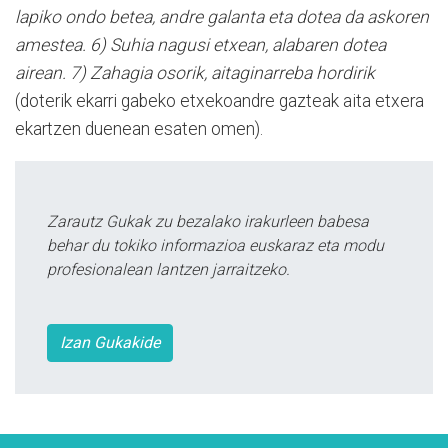
lapiko ondo betea, andre galanta eta dotea da askoren
amestea. 6) Suhia nagusi etxean, alabaren dotea
airean. 7) Zahagia osorik, aitaginarreba hordirik
(doterik ekarri gabeko etxekoandre gazteak aita etxera
ekartzen duenean esaten omen).
Zarautz Gukak zu bezalako irakurleen babesa
behar du tokiko informazioa euskaraz eta modu
profesionalean lantzen jarraitzeko.
Izan Gukakide