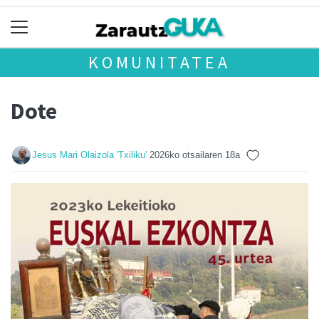
KOMUNITATEA
Dote
Jesus Mari Olaizola 'Txiliku'
2026ko otsailaren 18a