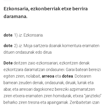
Ezkonsaria, ezkonberriak etxe berrira
daramana.
dote
. 1)
iz.
Ezkonsaria.
dote
. 2)
iz.
Moja sartzera doanak komentura eramaten
dituen ondasunak edo dirua.
Dote
deitzen zaio ezkonsariari, ezkontzen denak
ezkontzara daramatzan ondasunei. Garai batean bereizi
egiten ziren, nolabait,
arreoa
eta
dotea
. Dotearen
barnean zeuden denak, ondasunak, diruak, lurrak eta
abar, eta arreoari dagokionez bereziki azpimarratzen
ziren etxera eramaten ziren hornidurak, etxea “janzteko”
beharko ziren tresna eta apaingarriak. Zenbaitetan izan