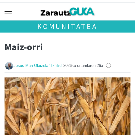
KOMUNITATEA
Maiz-orri
Jesus Mari Olaizola 'Txiliku'
2026ko urtarrilaren 26a