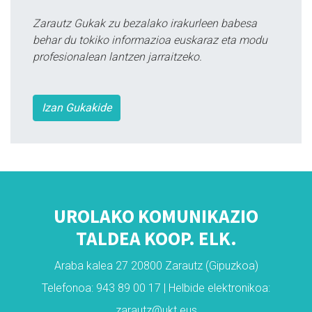
Zarautz Gukak zu bezalako irakurleen babesa
behar du tokiko informazioa euskaraz eta modu
profesionalean lantzen jarraitzeko.
Izan Gukakide
UROLAKO KOMUNIKAZIO
TALDEA KOOP. ELK.
Araba kalea 27 20800 Zarautz (Gipuzkoa)
Telefonoa: 943 89 00 17 | Helbide elektronikoa:
zarautz@ukt.eus