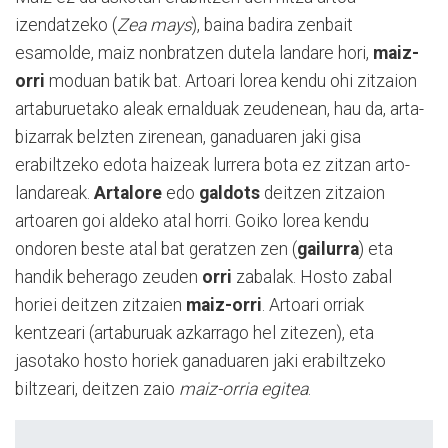
izendatzeko (
Zea mays
), baina badira zenbait
esamolde, maiz nonbratzen dutela landare hori,
maiz-
orri
moduan batik bat. Artoari lorea kendu ohi zitzaion
artaburuetako aleak ernalduak zeudenean, hau da, arta-
bizarrak belzten zirenean, ganaduaren jaki gisa
erabiltzeko edota haizeak lurrera bota ez zitzan arto-
landareak.
Artalore
edo
galdots
deitzen zitzaion
artoaren goi aldeko atal horri. Goiko lorea kendu
ondoren beste atal bat geratzen zen (
gailurra
) eta
handik beherago zeuden
orri
zabalak. Hosto zabal
horiei deitzen zitzaien
maiz-orri
. Artoari orriak
kentzeari (artaburuak azkarrago hel zitezen), eta
jasotako hosto horiek ganaduaren jaki erabiltzeko
biltzeari, deitzen zaio
maiz-orria egitea
.