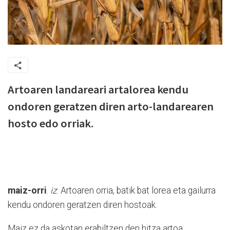
Artoaren landareari artalorea kendu
ondoren geratzen diren arto-landarearen
hosto edo orriak.
maiz-orri
.
iz
. Artoaren orria, batik bat lorea eta gailurra
kendu ondoren geratzen diren hostoak.
Maiz ez da askotan erabiltzen den hitza artoa