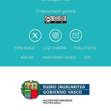
Codesyntaxek garatua
HONI BURUZ
LEGE OHARRA
PUBLIZITATEA
ARAUAK
HARREMANETARAKO
RSS
Babesleak