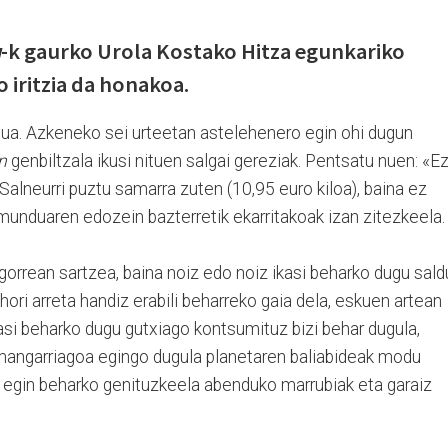
u
-k gaurko Urola Kostako Hitza egunkariko
o iritzia da honakoa.
ua. Azkeneko sei urteetan astelehenero egin ohi dugun
n
genbiltzala ikusi nituen salgai gereziak. Pentsatu nuen: «E
. Salneurri puztu samarra zuten (10,95 euro kiloa), baina ez
munduaren edozein bazterretik ekarritakoak izan zitezkeela.
orrean sartzea, baina noiz edo noiz ikasi beharko dugu sald
hori arreta handiz erabili beharreko gaia dela, eskuen artean
asi beharko dugu gutxiago kontsumituz bizi behar dugula,
mangarriagoa egingo dugula planetaren baliabideak modu
 egin beharko genituzkeela abenduko marrubiak eta garaiz