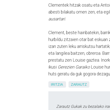
Clementek hitzak osatu eta Antoi
abesti bilakatu omen zen, eta egil
ausartari
.
Clement, beste hainbatekin, barri
hurbildu zitzaien otar bat eskuan 
izan zuten leku arriskutsu hartati
eta langilea baitzen, obreroa. Bar
prestatu zen Louise gaztea. Inor
ikusi
Gerezien Garaiko
Louise hur
huts geratu da guk gogora dezagu
IRITZIA
ZARAUTZ
Zarautz Gukak zu bezalako ira