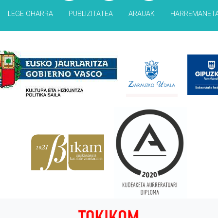
LEGE OHARRA
PUBLIZITATEA
ARAUAK
HARREMANET
Babesleak