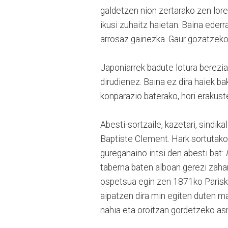
galdetzen nion zertarako zen lore
ikusi zuhaitz haietan. Baina ederr
arrosaz gainezka. Gaur gozatzeko 
Japoniarrek badute lotura berezia 
dirudienez. Baina ez dira haiek ba
konparazio baterako, hori erakust
Abesti-sortzaile, kazetari, sindi
Baptiste Clement. Hark sortutako 
gureganaino iritsi den abesti bat:
taberna baten alboan gerezi zahar
ospetsua egin zen 1871ko Parisk
aipatzen dira min egiten duten ma
nahia eta oroitzan gordetzeko as