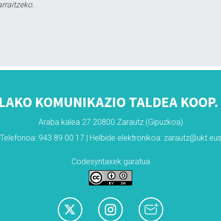
rraitzeko.
LAKO KOMUNIKAZIO TALDEA KOOP. 
Araba kalea 27 20800 Zarautz (Gipuzkoa)
Telefonoa: 943 89 00 17 | Helbide elektronikoa: zarautz@ukt.eu
Codesyntaxek garatua