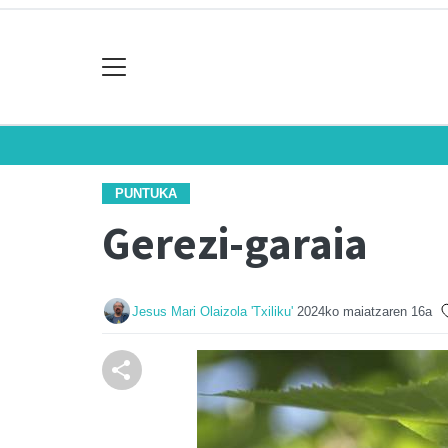
PUNTUKA
Gerezi-garaia
Jesus Mari Olaizola 'Txiliku'
2024ko maiatzaren 16a