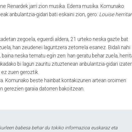
ne Renardek jarri zion musika. Ederra musika. Komunako
eak anbulantzia-gidari bati eskaini zion, gero:
Louise herritar
kadetan zegoela, eguerdi aldera, 21 urteko neska gazte bat
zuela, han zeudenei laguntzera zetorrela esanez. Bidali nahi
k, baina neska tematu egin zen: han geratu behar zuela, herrit
rikadako bi lagun zauritu zituztenean anbulantzia-gidari izate
k ez zuen geroztik
a. Komunako beste hainbat kontakizunen artean oroimen
n gerezien garaia datorren bakoitzean.
kurleen babesa behar du tokiko informazioa euskaraz eta