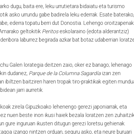
ko dugu, baita ere, leku urrutietara bidaiatu eta turismo
otik asko urrundu gabe badirela leku ederrak. Esate baterako
abe, ederra topatu berri dut Donostia. Lehengo oroitzapenak
; Amarako geltokitik
Peritos
eskolaraino (edota alderantziz)
, denbora laburrez begirada azkar bat botaz udaberrian loratz
hu Galen lorategia deitzen zaio, oker ez banago; lehenago
jakin dudanez,
Parque de la Columna Sagardía
izan zen
n ibiltzen baitziren haren tropak tiro-praktikak egiten mund
idean jarri aurretik.
akoak zirela Gipuzkoako lehenengo gerezi japoniarrak, eta
 ez nuen beste inon ikusi haiek bezala loratzen zen zuhaitzik
 gure inguruan ikusten ditugun gerezi loretsu gehienak.
stagoa izango nintzen orduan, seguru asko, eta neure buruari