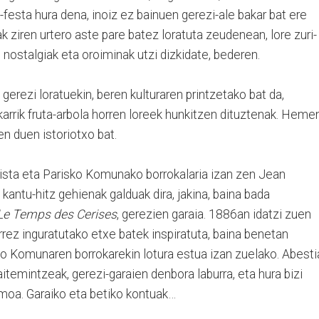
-festa hura dena, inoiz ez bainuen gerezi-ale bakar bat ere
ak ziren urtero aste pare batez loratuta zeudenean, lore zuri-
nostalgiak eta oroiminak utzi dizkidate, bederen.
gerezi loratuekin, beren kulturaren printzetako bat da,
karrik fruta-arbola horren loreek hunkitzen dituztenak. Hemen
en duen istoriotxo bat.
kalista eta Parisko Komunako borrokalaria izan zen Jean
kantu-hitz gehienak galduak dira, jakina, baina bada
Le Temps des Cerises
, gerezien garaia. 1886an idatzi zuen
rez inguratutako etxe batek inspiratuta, baina benetan
o Komunaren borrokarekin lotura estua izan zuelako. Abesti
itemintzeak, gerezi-garaien denbora laburra, eta hura bizi
moa. Garaiko eta betiko kontuak…