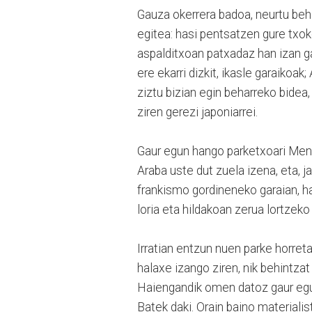
Gauza okerrera badoa, neurtu behar
egitea: hasi pentsatzen gure txok
aspalditxoan patxadaz han izan g
ere ekarri dizkit, ikasle garaikoak
ziztu bizian egin beharreko bidea
ziren gerezi japoniarrei.
Gaur egun hango parketxoari Menc
Araba uste dut zuela izena, eta, 
frankismo gordineneko garaian, ha
loria eta hildakoan zerua lortzeko b
Irratian entzun nuen parke horret
halaxe izango ziren, nik behintzat
Haiengandik omen datoz gaur egun
Batek daki. Orain baino materiali