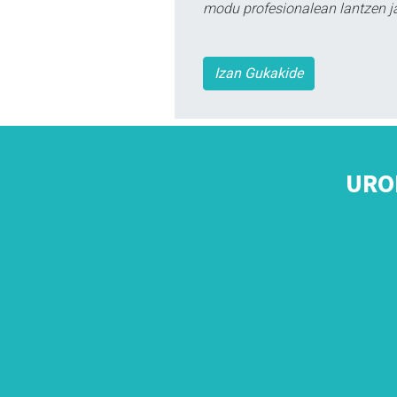
modu profesionalean lantzen ja
Izan Gukakide
URO