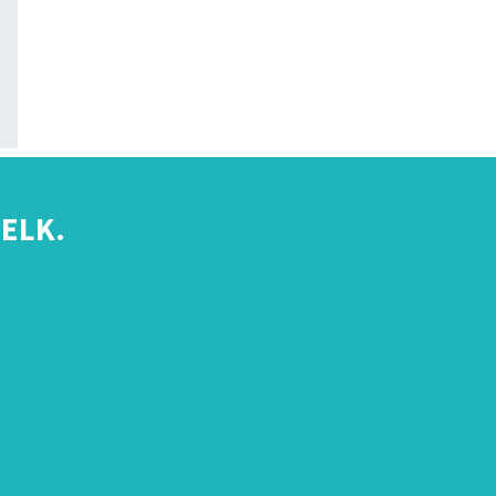
ELK.
s