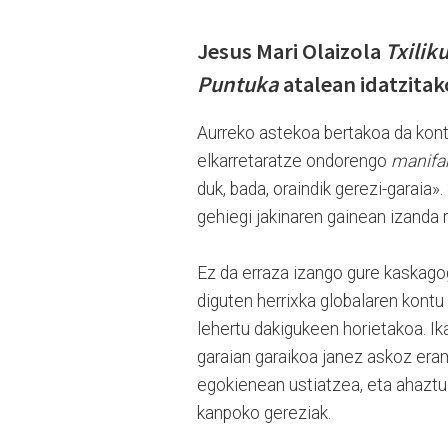
Jesus Mari Olaizola
Txilik
Puntuka
atalean idatzitak
Aurreko astekoa bertakoa da kont
elkarretaratze ondorengo
manifa
duk, bada, oraindik gerezi-garaia»
gehiegi jakinaren gainean izanda 
Ez da erraza izango gure kaskagog
diguten herrixka globalaren kontu 
lehertu dakigukeen horietakoa. Ik
garaian garaikoa janez askoz era
egokienean ustiatzea, eta ahaztu
kanpoko gereziak.