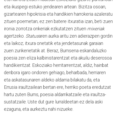
eta ikuspegi estuko jendearen artean. Bizitza osoan,
gizartearen hipokrisia eta handikien harrokeria azaleratu
zituen poemetan; ez zen batere itxuratia izan, beti zuen
ironia zorrotza onkeriak ezkutatzen zituen
mixeriak
agertzeko.
Status
aren aurka aritu zen adierazpen gordin
eta laikoz; itxura onetatik eta jendetasunak garaian
zuen zurikerietatik at. Beraz, Burnsena eskandaluzko
poesia zen eliza kalbinistarentzat eta akuilu deserosoa
handikientzat. Eskoziako herritarrentzat, aldiz, hainbat
denbora igaro ondoren gehiago, beharbada, herriaren
eta askatasunaren aldeko aldarria bilakatu da, eta
Errusia iraultzailean bertan ere, herriko poeta eredutzat
hartu zuten Burns, poesia aldarrikatzaile eta iraultza-
sustatzaile. Uste dut gure lurraldeetan ez dela aski
ezaguna, eta aurkeztu nahi nizueke.