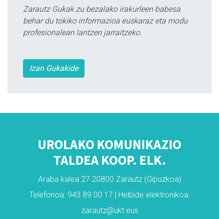
Zarautz Gukak zu bezalako irakurleen babesa
behar du tokiko informazioa euskaraz eta modu
profesionalean lantzen jarraitzeko.
Izan Gukakide
UROLAKO KOMUNIKAZIO
TALDEA KOOP. ELK.
Araba kalea 27 20800 Zarautz (Gipuzkoa)
Telefonoa: 943 89 00 17 | Helbide elektronikoa:
zarautz@ukt.eus