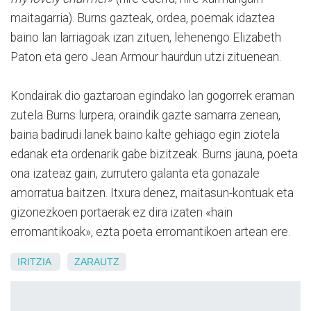
maitagarria). Burns gazteak, ordea, poemak idaztea
baino lan larriagoak izan zituen, lehenengo Elizabeth
Paton eta gero Jean Armour haurdun utzi zituenean.
Kondairak dio gaztaroan egindako lan gogorrek eraman
zutela Burns lurpera, oraindik gazte samarra zenean,
baina badirudi lanek baino kalte gehiago egin ziotela
edanak eta ordenarik gabe bizitzeak. Burns jauna, poeta
ona izateaz gain, zurrutero galanta eta gonazale
amorratua baitzen. Itxura denez, maitasun-kontuak eta
gizonezkoen portaerak ez dira izaten «hain
erromantikoak», ezta poeta erromantikoen artean ere.
IRITZIA
ZARAUTZ