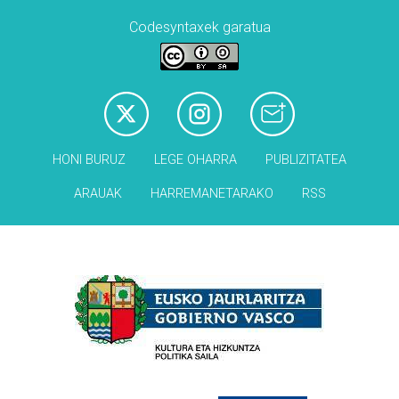
Codesyntaxek garatua
HONI BURUZ
LEGE OHARRA
PUBLIZITATEA
ARAUAK
HARREMANETARAKO
RSS
Babesleak