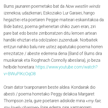
Burns jaunaren poemetako bat da
Now westlin winds
izenekoa; udazkenari, Eskoziako Lur Garaiei, hango
hegaztiei eta poetaren Peggie maiteari eskainitakoa da.
Bide batez, poema gehienetan ohiko zuen eran, ziri
pare bat edo beste zirriborratzen ditu lerroen artean
handiki ehiztari eta odolzaleei zuzenduak. Norbaitek
entzun nahiko balu nire ustez aipatutako poema horren
errezitatze / abeste ederrena dena (Band of Burns dira
musikariak eta Rioghnach Connolly abeslaria), jo beza
helbide honetara:
https://www.youtube.com/watch?
v=BWuPlKcOqO8
Orain dator txanponaren beste aldea. Kondairak dio
abesti / poema horretako Peggy delakoa Margaret
Thompson zela, gure poetaren adiskide mina «
my fair,
my lovely charmer
» (nire ederra, nire xarmangarri