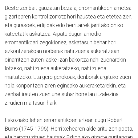
Beste zenbait gauzatan bezala, erromantikoen ametsa
gizartearen kontrol zorrotz hori haustea eta etetea zen,
eta gurasoek, erlijioak edo herritarrek jarritako ohiko
kateetatik askatzea. Aipatu dugun amodio
erromantikoari zegokionez, askatasun behar hori
ezkontzerakoan norberak nahi zuena aukeratzean
oinarritzen zuten: aske izan bakoitza nahi zuenarekin
lotzeko, nahi zuena aukeratzeko, nahi zuena
maitatzeko. Eta gero gerokoak, denborak argituko zuen
nola konpontzen ziren egindako aukeraketarekin, eta
zenbat irauten zuen une suhar horretan itzalezina
zirudien maitasun hark.
Eskoziako lehen erromantikoen artean dugu Robert
Burns (1745-1796). Herri xehearen alde aritu zen poeta,
eta harrotu zituen hautsak Eskoziako gizarte puritanoan