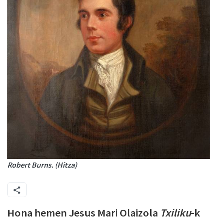
Robert Burns. (Hitza)
Hona hemen Jesus Mari Olaizola
Txiliku
-k