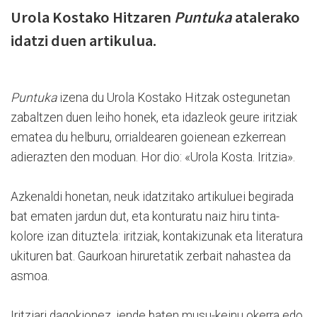
Urola Kostako Hitzaren
Puntuka
atalerako
idatzi duen artikulua.
Puntuka
izena du Urola Kostako Hitzak ostegunetan
zabaltzen duen leiho honek, eta idazleok geure iritziak
ematea du helburu, orrialdearen goienean ezkerrean
adierazten den moduan. Hor dio: «Urola Kosta. Iritzia».
Azkenaldi honetan, neuk idatzitako artikuluei begirada
bat ematen jardun dut, eta konturatu naiz hiru tinta-
kolore izan dituztela: iritziak, kontakizunak eta literatura
ukituren bat. Gaurkoan hiruretatik zerbait nahastea da
asmoa.
Iritziari dagokionez, jende baten musu-keinu okerra edo