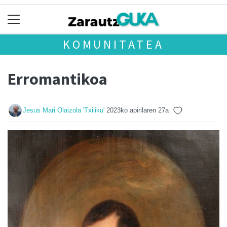
KOMUNITATEA
Erromantikoa
Jesus Mari Olaizola 'Txiliku'
2023ko apirilaren 27a