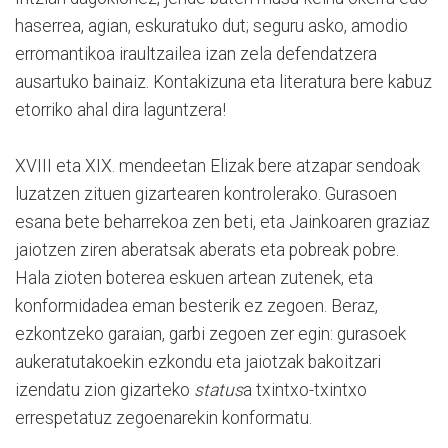
haserrea, agian, eskuratuko dut; seguru asko, amodio
erromantikoa iraultzailea izan zela defendatzera
ausartuko bainaiz. Kontakizuna eta literatura bere kabuz
etorriko ahal dira laguntzera!
XVIII eta XIX. mendeetan Elizak bere atzapar sendoak
luzatzen zituen gizartearen kontrolerako. Gurasoen
esana bete beharrekoa zen beti, eta Jainkoaren graziaz
jaiotzen ziren aberatsak aberats eta pobreak pobre.
Hala zioten boterea eskuen artean zutenek, eta
konformidadea eman besterik ez zegoen. Beraz,
ezkontzeko garaian, garbi zegoen zer egin: gurasoek
aukeratutakoekin ezkondu eta jaiotzak bakoitzari
izendatu zion gizarteko
status
a txintxo-txintxo
errespetatuz zegoenarekin konformatu.