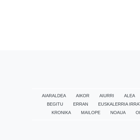
AIARALDEA
AIKOR
AIURRI
ALEA
BEGITU
ERRAN
EUSKALERRIA IRRA
KRONIKA
MAILOPE
NOAUA
O