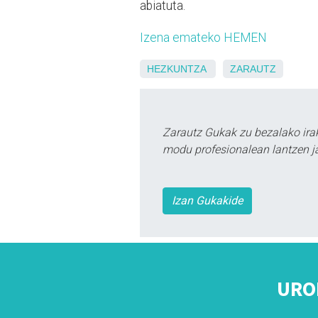
abiatuta.
Izena emateko HEMEN
HEZKUNTZA
ZARAUTZ
Zarautz Gukak zu bezalako ira
modu profesionalean lantzen ja
Izan Gukakide
URO