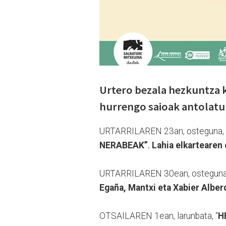
Urtero bezala hezkuntza 
hurrengo saioak antolatu 
URTARRILAREN 23an, osteguna,
NERABEAK”
.
Lahia elkartearen 
URTARRILAREN 30ean, osteguna
Egaña, Mantxi eta Xabier Alber
OTSAILAREN 1ean, larunbata, “
H