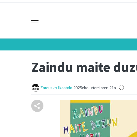
Zaindu maite duz
Zarauzko Ikastola
2025eko urtarrilaren 21a