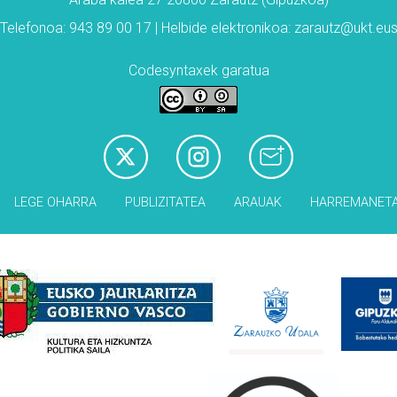
Telefonoa: 943 89 00 17 | Helbide elektronikoa: zarautz@ukt.eu
Codesyntaxek garatua
LEGE OHARRA
PUBLIZITATEA
ARAUAK
HARREMANET
Babesleak