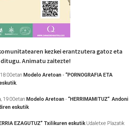
komunitatearen kezkei erantzutera gatoz eta
ditugu. Animatu zaitezte!
 18:00etan
Modelo Aretoan
-
“PORNOGRAFIA ETA
eskutik
.
, 19:00etan
Modelo Aretoan
-
“HERRIMAMITUZ”
.
Andoni
diren eskutik
.
ERRIA EZAGUTUZ” Txilikuren eskutik
Udaletxe Plazatik