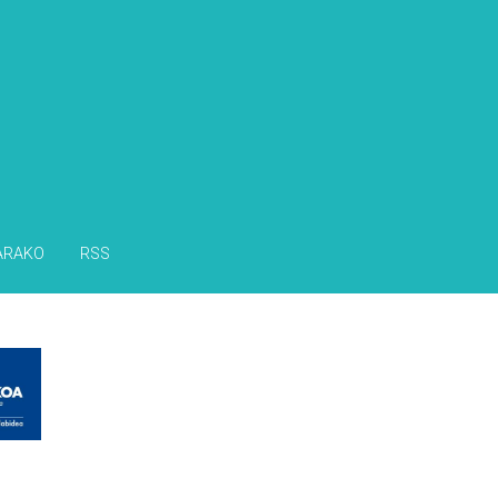
s
ARAKO
RSS