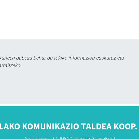
kurleen babesa behar du tokiko informazioa euskaraz eta
rraitzeko.
LAKO KOMUNIKAZIO TALDEA KOOP. 
Araba kalea 27 20800 Zarautz (Gipuzkoa)