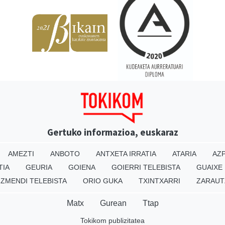
Gertuko informazioa, euskaraz
AMEZTI
ANBOTO
ANTXETA IRRATIA
ATARIA
AZP
TIA
GEURIA
GOIENA
GOIERRI TELEBISTA
GUAIXE
IZMENDI TELEBISTA
ORIO GUKA
TXINTXARRI
ZARAUT
Matx
Gurean
Ttap
Tokikom publizitatea