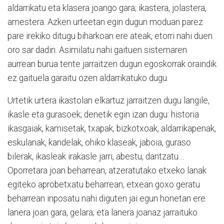
aldarrikatu eta klasera joango gara; ikastera, jolastera,
amestera. Azken urteetan egin dugun moduan parez
pare irekiko ditugu biharkoan ere ateak, etorri nahi duen
oro sar dadin. Asimilatu nahi gaituen sistemaren
aurrean burua tente jarraitzen dugun egoskorrak oraindik
ez gaituela garaitu ozen aldarrikatuko dugu.
Urtetik urtera ikastolan elkartuz jarraitzen dugu langile,
ikasle eta gurasoek; denetik egin izan dugu: historia
ikasgaiak, kamisetak, txapak, bizkotxoak, aldarrikapenak,
eskulanak, kandelak, ohiko klaseak, jaboia, guraso
bilerak, ikasleak irakasle jarri, abestu, dantzatu…
Oporretara joan beharrean, atzeratutako etxeko lanak
egiteko aprobetxatu beharrean, etxean goxo geratu
beharrean inposatu nahi diguten jai egun honetan ere
lanera joan gara, gelara; eta lanera joanaz jarraituko