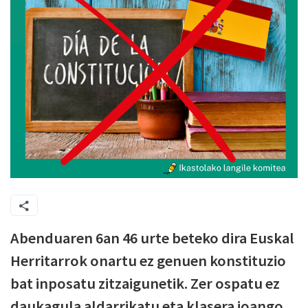
Abenduaren 6an 46 urte beteko dira Euskal
Herritarrok onartu ez genuen konstituzio
bat inposatu zitzaigunetik. Zer ospatu ez
daukagula aldarrikatu eta klasera joango