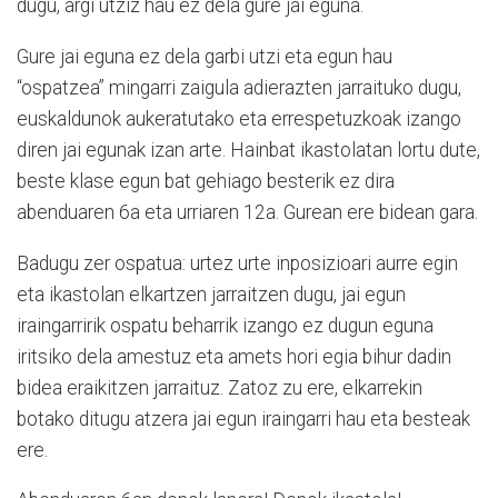
dugu, argi utziz hau ez dela gure jai eguna.
Gure jai eguna ez dela garbi utzi eta egun hau
“ospatzea” mingarri zaigula adierazten jarraituko dugu,
euskaldunok aukeratutako eta errespetuzkoak izango
diren jai egunak izan arte. Hainbat ikastolatan lortu dute,
beste klase egun bat gehiago besterik ez dira
abenduaren 6a eta urriaren 12a. Gurean ere bidean gara.
Badugu zer ospatua: urtez urte inposizioari aurre egin
eta ikastolan elkartzen jarraitzen dugu, jai egun
iraingarririk ospatu beharrik izango ez dugun eguna
iritsiko dela amestuz eta amets hori egia bihur dadin
bidea eraikitzen jarraituz. Zatoz zu ere, elkarrekin
botako ditugu atzera jai egun iraingarri hau eta besteak
ere.