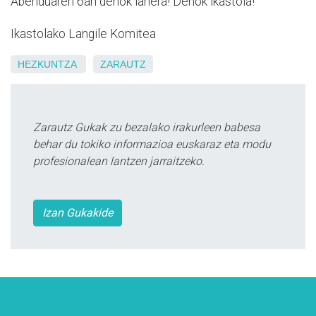
Abenduaren 6an denok lanera! Denok ikastola!
Ikastolako Langile Komitea
HEZKUNTZA
ZARAUTZ
Zarautz Gukak zu bezalako irakurleen babesa
behar du tokiko informazioa euskaraz eta modu
profesionalean lantzen jarraitzeko.
Izan Gukakide