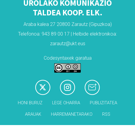
UROLAKO KOMUNIKAZIO
TALDEA KOOP. ELK.
Araba kalea 27 20800 Zarautz (Gipuzkoa)
Telefonoa: 943 89 00 17 | Helbide elektronikoa:
zarautz@ukt.eus
Codesyntaxek garatua
HONI BURUZ
LEGE OHARRA
PUBLIZITATEA
ARAUAK
HARREMANETARAKO
RSS
Babesleak