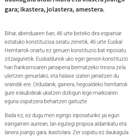
gara; ikastera, jolastera, amestera.
Bihar, abenduaren 6an, 46 urte beteko dira espainiar
estatuko konstituzioa sinatu zenetik, 46 urte Euskal
Herritarrok onartu ez genuen konstituzio bat inposatu
zitzaigunetik. Euskaldunok uko egin genion konstituzio
hari frankismoaren jarraipena bermatzeko tresna zela
ulertzen genuelako, eta halaxe izaten jarraitzen du
oraindik ere. Ordudanik, gainera, hegoaldeko herritarrok
gure eskubideak ukatzen dizkigun lege-markoaren
eguna ospatzera behartzen gaituzte.
Bada ez, ez dugu men egingo inposaturiko jai egun
iraingarrien aurrean, lan egutegi propioa aldarrikatu eta
lanera joango gara, ikastolara. Zer ospatu ez daukagula