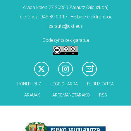
Araba kalea 27 20800 Zarautz (Gipuzkoa)
Telefonoa: 943 89 00 17 | Helbide elektronikoa:
zarautz@ukt.eus
Codesyntaxek garatua
HONI BURUZ
LEGE OHARRA
PUBLIZITATEA
ARAUAK
HARREMANETARAKO
RSS
Babesleak