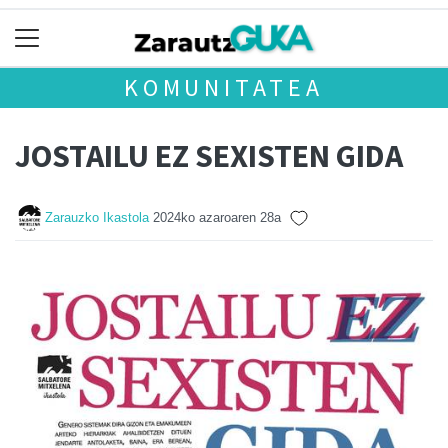
KOMUNITATEA
JOSTAILU EZ SEXISTEN GIDA
Zarauzko Ikastola
2024ko azaroaren 28a