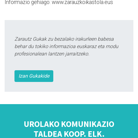
Informazio gehiago: www.zarauzkoikastola.eus
Zarautz Gukak zu bezalako irakurleen babesa
behar du tokiko informazioa euskaraz eta modu
profesionalean lantzen jarraitzeko.
Izan Gukakide
UROLAKO KOMUNIKAZIO
TALDEA KOOP. ELK.