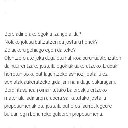
.
Bere adinerako egokia izango al da?
Nolako jolasa bultzatzen du jostailu honek?
Ze aukera gehiago egon daiteke?
Olentzero ate joka dugu eta nahikoa buruhauste izaten
da haurrentzako jostailu egokiak aukeratzeko. Erabaki
horretan pixka bat laguntzeko asmoz, jostailu ez
sexistak aukeratzeko gida jarri nahi dugu eskuragarri.
Berdintasunean oinarritutako baloreak ulertzeko
materiala, adinaren arabera sailkatutako jostailu
proposamenak eta jostailu bat erosi aurretik geure
buruari egin beharreko galderen proposamena.