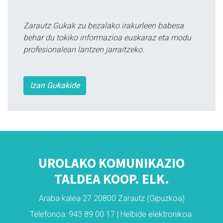
Zarautz Gukak zu bezalako irakurleen babesa
behar du tokiko informazioa euskaraz eta modu
profesionalean lantzen jarraitzeko.
Izan Gukakide
UROLAKO KOMUNIKAZIO
TALDEA KOOP. ELK.
Araba kalea 27 20800 Zarautz (Gipuzkoa)
Telefonoa: 943 89 00 17 | Helbide elektronikoa: