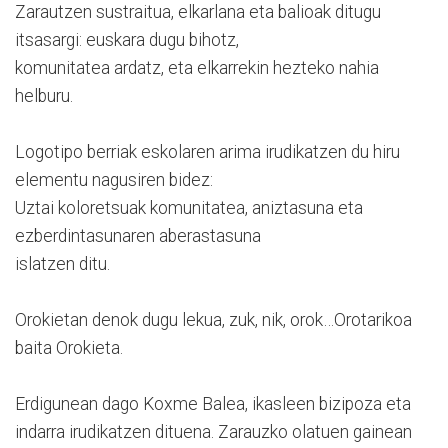
Zarautzen sustraitua, elkarlana eta balioak ditugu
itsasargi: euskara dugu bihotz,
komunitatea ardatz, eta elkarrekin hezteko nahia
helburu.
Logotipo berriak eskolaren arima irudikatzen du hiru
elementu nagusiren bidez:
Uztai koloretsuak komunitatea, aniztasuna eta
ezberdintasunaren aberastasuna
islatzen ditu.
Orokietan denok dugu lekua, zuk, nik, orok…Orotarikoa
baita Orokieta.
Erdigunean dago Koxme Balea, ikasleen bizipoza eta
indarra irudikatzen dituena. Zarauzko olatuen gainean