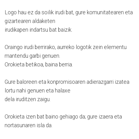
Logo hau ez da soilik irudi bat, gure komunitatearen eta
gizartearen aldaketen
irudikapen indartsu bat baizik.
Oraingo irudi berrirako, aurreko logotik zein elementu
mantendu garbi genuen.
Orokieta betikoa, baina berria.
Gure baloreen eta konpromisoaren adierazgarri izatea
lortu nahi genuen eta halaxe
dela iruditzen zaigu.
Orokieta izen bat baino gehiago da; gure izaera eta
nortasunaren isla da.