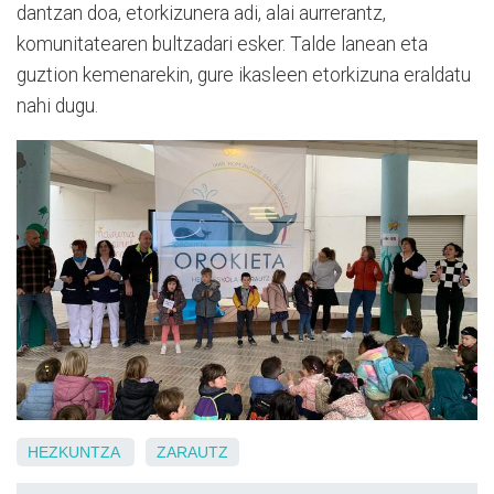
dantzan doa, etorkizunera adi, alai aurrerantz,
komunitatearen bultzadari esker. Talde lanean eta
guztion kemenarekin, gure ikasleen etorkizuna eraldatu
nahi dugu.
HEZKUNTZA
ZARAUTZ