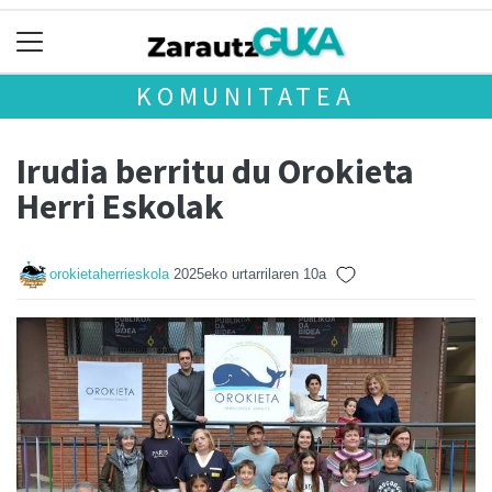
KOMUNITATEA
Irudia berritu du Orokieta
Herri Eskolak
orokietaherrieskola
2025eko urtarrilaren 10a