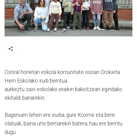
Ostiral honetan eskola komunitate osoari Orokieta
Herri Eskolako irudi berritua
aurkeztu zaio eskolako eraikin bakoitzean egindako
ekitaldi banarekin.
Bagenuen lehen ere irudia, gure Koxme eta bere
olatuak, baina urte berriarekin batera, hau ere berritu
dugu.