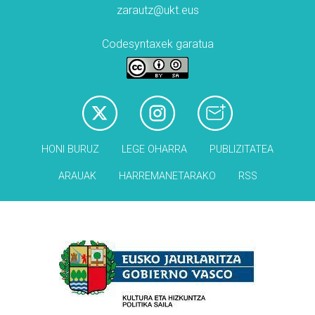
zarautz@ukt.eus
Codesyntaxek garatua
HONI BURUZ
LEGE OHARRA
PUBLIZITATEA
ARAUAK
HARREMANETARAKO
RSS
Babesleak