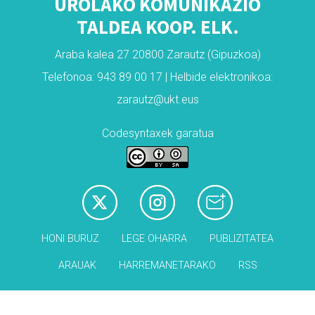
UROLAKO KOMUNIKAZIO
TALDEA KOOP. ELK.
Araba kalea 27 20800 Zarautz (Gipuzkoa)
Telefonoa: 943 89 00 17 | Helbide elektronikoa:
zarautz@ukt.eus
Codesyntaxek garatua
HONI BURUZ
LEGE OHARRA
PUBLIZITATEA
ARAUAK
HARREMANETARAKO
RSS
Babesleak