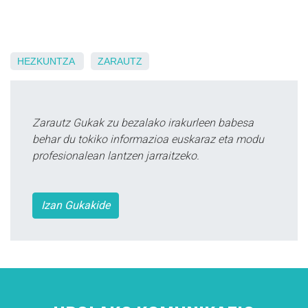
HEZKUNTZA
ZARAUTZ
Zarautz Gukak zu bezalako irakurleen babesa
behar du tokiko informazioa euskaraz eta modu
profesionalean lantzen jarraitzeko.
Izan Gukakide