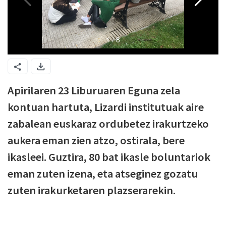
Apirilaren 23 Liburuaren Eguna zela
kontuan hartuta, Lizardi institutuak aire
zabalean euskaraz ordubetez irakurtzeko
aukera eman zien atzo, ostirala, bere
ikasleei. Guztira, 80 bat ikasle boluntariok
eman zuten izena, eta atseginez gozatu
zuten irakurketaren plazserarekin.