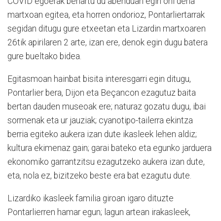
COVID egoerak behartu du abenduan egin ohi dena
martxoan egitea, eta horren ondorioz, Pontarliertarrak
segidan ditugu gure etxeetan eta Lizardin martxoaren
26tik apirilaren 2 arte, izan ere, denok egin dugu batera
gure bueltako bidea.
Egitasmoan hainbat bisita interesgarri egin ditugu,
Pontarlier bera, Dijon eta Beçancon ezagutuz baita
bertan dauden museoak ere; naturaz gozatu dugu, ibai
sormenak eta ur jauziak; cyanotipo-tailerra ekintza
berria egiteko aukera izan dute ikasleek lehen aldiz;
kultura ekimenaz gain; garai bateko eta egunko jarduera
ekonomiko garrantzitsu ezagutzeko aukera izan dute,
eta, nola ez, bizitzeko beste era bat ezagutu dute.
Lizardiko ikasleek familia giroan igaro dituzte
Pontarlierren hamar egun; lagun artean irakasleek,