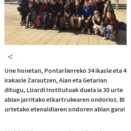
Une honetan, Pontarlierreko 34 ikasle eta 4
irakasle Zarautzen, Aian eta Getarian
ditugu, Lizardi Institutuak duela ia 30 urte
abian jarritako elkartrukearen ondorioz. Bi
urtetako etenaldiaren ondoren abian gara!