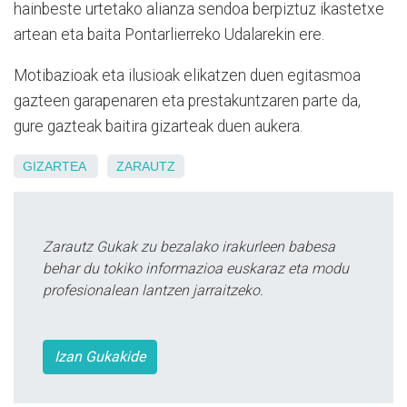
hainbeste urtetako alianza sendoa berpiztuz ikastetxe
artean eta baita Pontarlierreko Udalarekin ere.
Motibazioak eta ilusioak elikatzen duen egitasmoa
gazteen garapenaren eta prestakuntzaren parte da,
gure gazteak baitira gizarteak duen aukera.
GIZARTEA
ZARAUTZ
Zarautz Gukak zu bezalako irakurleen babesa
behar du tokiko informazioa euskaraz eta modu
profesionalean lantzen jarraitzeko.
Izan Gukakide