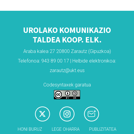
UROLAKO KOMUNIKAZIO
TALDEA KOOP. ELK.
Araba kalea 27 20800 Zarautz (Gipuzkoa)
Telefonoa: 943 89 00 17 | Helbide elektronikoa:
zarautz@ukt.eus
Codesyntaxek garatua
HONI BURUZ
LEGE OHARRA
PUBLIZITATEA