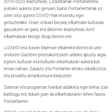
2019-2020 ikasturtean, Lizarditarrak Pontarlierrera
joateko aukera izan genuen, baina Pontarliertarrak ez
ziren iritsi gurera COVID19ak etxeratu egin
gintuztelako. Orain, orduan bezala, elkartruke kulturala
gauzatzen ari gara, eta datorren ikasturtean, kirol
elkartrukeari ekingo diogu berriro ere.
LIZARDI eta Xavier Marmier elkarrekin berriro bi urte
ondoren! Gazteen prestakuntzaren aldeko apustu argia
egiten, kulturari eta kulturen elkartrukeari aukera bat
eman nahian, Zarautz eta Pontarlier arteko elkarbizitza
eta proiektu amankomuna berpizten.
Datetan eta programan hainbat aldaketa egin behar izan
baditugu ere, bikain joan da elkartrukearen lehen fasea
Pontarlierren.