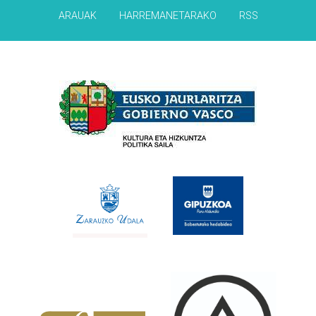
ARAUAK
HARREMANETARAKO
RSS
Babesleak