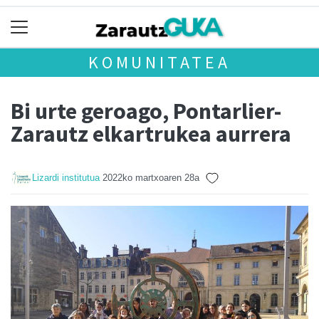
KOMUNITATEA
Bi urte geroago, Pontarlier-
Zarautz elkartrukea aurrera
Lizardi institutua
2022ko martxoaren 28a