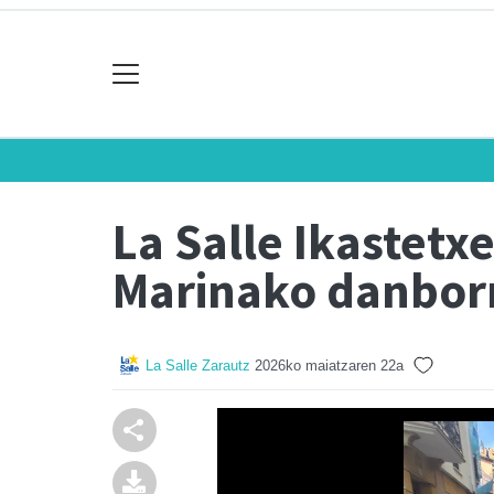
La Salle Ikastet
Marinako danbor
La Salle Zarautz
2026ko maiatzaren 22a