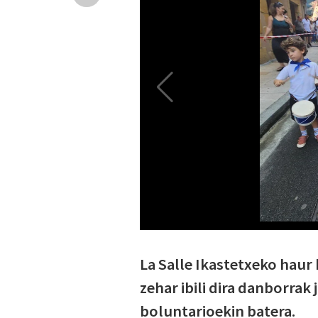
La Salle Ikastetxeko haur
zehar ibili dira danborra
boluntarioekin batera.