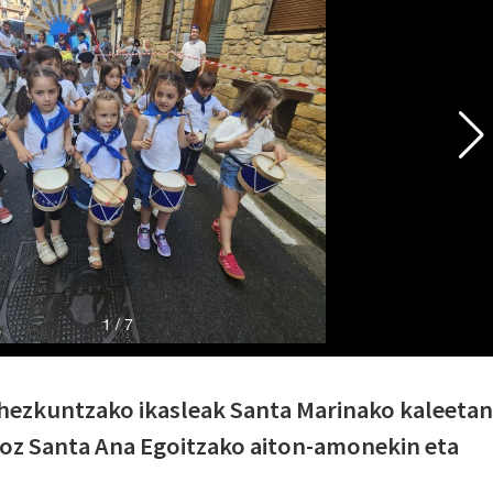
 hezkuntzako ikasleak Santa Marinako kaleetan
k joz Santa Ana Egoitzako aiton-amonekin eta