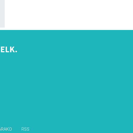
ELK.
s
ARAKO
RSS