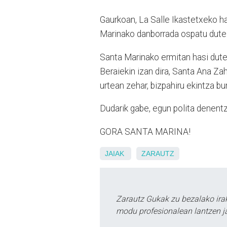
Gaurkoan, La Salle Ikastetxeko ha
Marinako danborrada ospatu dute
Santa Marinako ermitan hasi dute ib
Beraiekin izan dira, Santa Ana Za
urtean zehar, bizpahiru ekintza bur
Dudarik gabe, egun polita denent
GORA SANTA MARINA!
JAIAK
ZARAUTZ
Zarautz Gukak zu bezalako ira
modu profesionalean lantzen ja