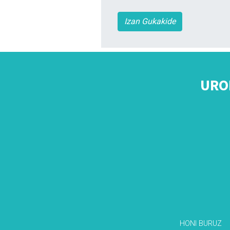
Izan Gukakide
URO
HONI BURUZ