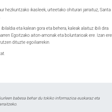
ur hezkuntzako ikasleek, urteetako ohiturari jarraituz, Santa
.
ilaldia eta kalean gora eta behera, kaleak alaituz ibili dira.
harren Egoitzako aiton-amonak eta boluntarioak ere. Izan ere
utzen dituzte egoiliarrekin.
zat.
kurleen babesa behar du tokiko informazioa euskaraz eta
rraitzeko.