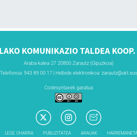
LAKO KOMUNIKAZIO TALDEA KOOP. 
Araba kalea 27 20800 Zarautz (Gipuzkoa)
Telefonoa: 943 89 00 17 | Helbide elektronikoa: zarautz@ukt.eu
Codesyntaxek garatua
LEGE OHARRA
PUBLIZITATEA
ARAUAK
HARREMANET