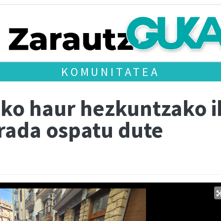
KOMUNITATEA
xeko haur hezkuntzako 
rada ospatu dute