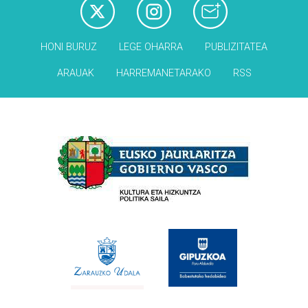
HONI BURUZ
LEGE OHARRA
PUBLIZITATEA
ARAUAK
HARREMANETARAKO
RSS
Babesleak