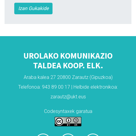
Izan Gukakide
UROLAKO KOMUNIKAZIO
TALDEA KOOP. ELK.
Araba kalea 27 20800 Zarautz (Gipuzkoa)
Telefonoa: 943 89 00 17 | Helbide elektronikoa:
zarautz@ukt.eus
Codesyntaxek garatua