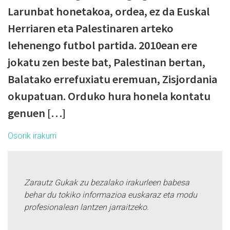
Larunbat honetakoa, ordea, ez da Euskal
Herriaren eta Palestinaren arteko
lehenengo futbol partida. 2010ean ere
jokatu zen beste bat, Palestinan bertan,
Balatako errefuxiatu eremuan, Zisjordania
okupatuan. Orduko hura honela kontatu
genuen […]
Osorik irakurri
Zarautz Gukak zu bezalako irakurleen babesa
behar du tokiko informazioa euskaraz eta modu
profesionalean lantzen jarraitzeko.