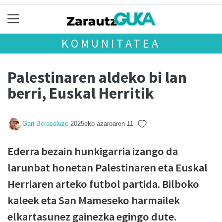
KOMUNITATEA
Palestinaren aldeko bi lan
berri, Euskal Herritik
Gari Berasaluze
2025eko azaroaren 11
Ederra bezain hunkigarria izango da
larunbat honetan Palestinaren eta Euskal
Herriaren arteko futbol partida. Bilboko
kaleek eta San Mameseko harmailek
elkartasunez gainezka egingo dute.