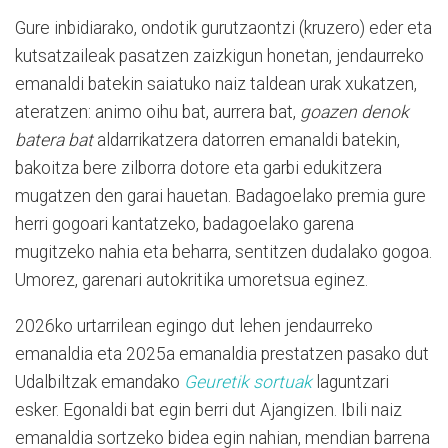
Gure inbidiarako, ondotik gurutzaontzi (kruzero) eder eta
kutsatzaileak pasatzen zaizkigun honetan, jendaurreko
emanaldi batekin saiatuko naiz taldean urak xukatzen,
ateratzen: animo oihu bat, aurrera bat,
goazen denok
batera bat
aldarrikatzera datorren emanaldi batekin,
bakoitza bere zilborra dotore eta garbi edukitzera
mugatzen den garai hauetan. Badagoelako premia gure
herri gogoari kantatzeko, badagoelako garena
mugitzeko nahia eta beharra, sentitzen dudalako gogoa.
Umorez, garenari autokritika umoretsua eginez.
2026ko urtarrilean egingo dut lehen jendaurreko
emanaldia eta 2025a emanaldia prestatzen pasako dut
Udalbiltzak emandako
Geuretik sortuak
laguntzari
esker. Egonaldi bat egin berri dut Ajangizen. Ibili naiz
emanaldia sortzeko bidea egin nahian, mendian barrena