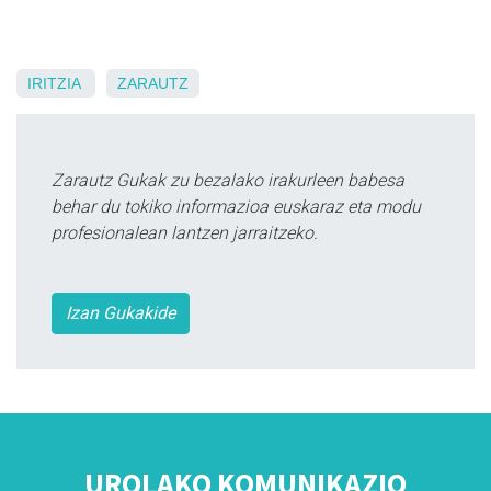
IRITZIA
ZARAUTZ
Zarautz Gukak zu bezalako irakurleen babesa
behar du tokiko informazioa euskaraz eta modu
profesionalean lantzen jarraitzeko.
Izan Gukakide
UROLAKO KOMUNIKAZIO