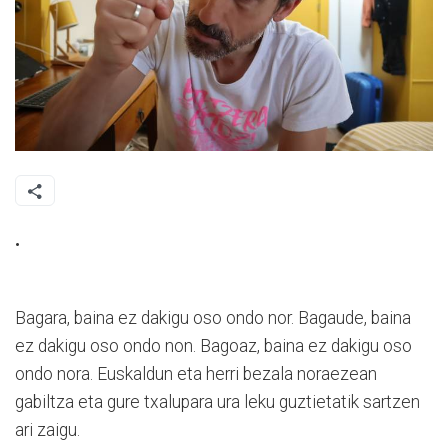
.
Bagara, baina ez dakigu oso ondo nor. Bagaude, baina
ez dakigu oso ondo non. Bagoaz, baina ez dakigu oso
ondo nora. Euskaldun eta herri bezala noraezean
gabiltza eta gure txalupara ura leku guztietatik sartzen
ari zaigu.