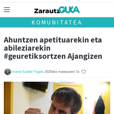
KOMUNITATEA
Ahuntzen apetituarekin eta
abileziarekin
#geuretiksortzen Ajangizen
Imanol Epelde Pagola
2025eko maiatzaren 7a