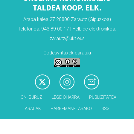
TALDEA KOOP. ELK.
Araba kalea 27 20800 Zarautz (Gipuzkoa)
Telefonoa: 943 89 00 17 | Helbide elektronikoa:
zarautz@ukt.eus
Codesyntaxek garatua
HONI BURUZ
LEGE OHARRA
PUBLIZITATEA
ARAUAK
HARREMANETARAKO
RSS
Babesleak