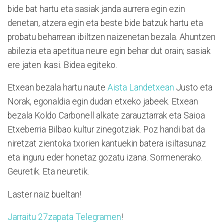
bide bat hartu eta sasiak janda aurrera egin ezin
denetan, atzera egin eta beste bide batzuk hartu eta
probatu beharrean ibiltzen naizenetan bezala. Ahuntzen
abilezia eta apetitua neure egin behar dut orain; sasiak
ere jaten ikasi. Bidea egiteko.
Etxean bezala hartu naute
Aista Landetxean
Justo eta
Norak, egonaldia egin dudan etxeko jabeek. Etxean
bezala Koldo Carbonell alkate zarauztarrak eta Saioa
Etxeberria Bilbao kultur zinegotziak. Poz handi bat da
niretzat zientoka txorien kantuekin batera isiltasunaz
eta inguru eder honetaz gozatu izana. Sormenerako.
Geuretik. Eta neuretik.
Laster naiz bueltan!
Jarraitu 27zapata Telegramen
!