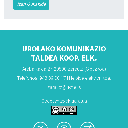
Izan Gukakide
UROLAKO KOMUNIKAZIO
TALDEA KOOP. ELK.
Araba kalea 27 20800 Zarautz (Gipuzkoa)
Telefonoa: 943 89 00 17 | Helbide elektronikoa:
zarautz@ukt.eus
Codesyntaxek garatua