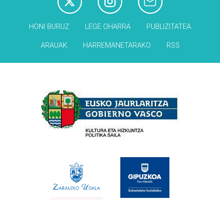
HONI BURUZ
LEGE OHARRA
PUBLIZITATEA
ARAUAK
HARREMANETARAKO
RSS
Babesleak