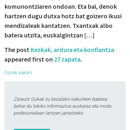
komunontziaren ondoan. Eta bai, denok
hartzen dugu dutxa hotz bat goizero ikusi
mendizaleak kantatzen. Txantxak albo
batera utzita, euskalgintzan […]
The post
Kezkak, ardura eta konfiantza
appeared first on
27 zapata
.
Osorik irakurri
Zarautz Gukak zu bezalako irakurleen babesa
behar du tokiko informazioa euskaraz eta modu
profesionalean lantzen jarraitzeko.