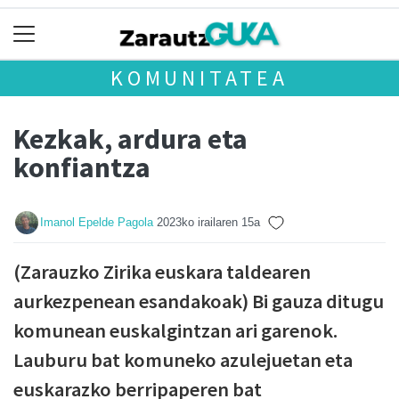
KOMUNITATEA
Kezkak, ardura eta
konfiantza
Imanol Epelde Pagola
2023ko irailaren 15a
(Zarauzko Zirika euskara taldearen
aurkezpenean esandakoak) Bi gauza ditugu
komunean euskalgintzan ari garenok.
Lauburu bat komuneko azulejuetan eta
euskarazko berripaperen bat