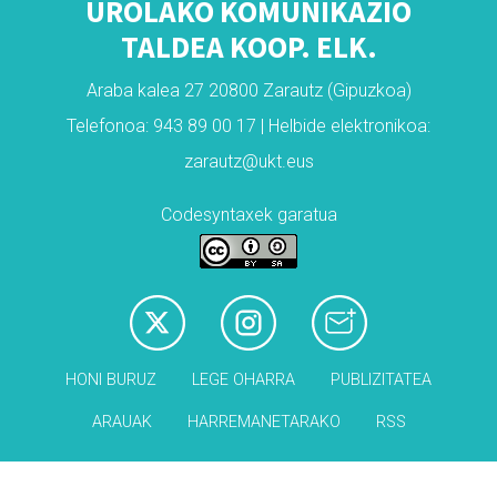
UROLAKO KOMUNIKAZIO
TALDEA KOOP. ELK.
Araba kalea 27 20800 Zarautz (Gipuzkoa)
Telefonoa: 943 89 00 17 | Helbide elektronikoa:
zarautz@ukt.eus
Codesyntaxek garatua
HONI BURUZ
LEGE OHARRA
PUBLIZITATEA
ARAUAK
HARREMANETARAKO
RSS
Babesleak