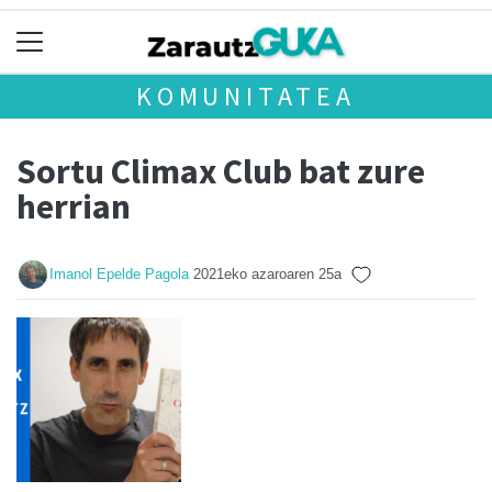
KOMUNITATEA
Sortu Climax Club bat zure
herrian
Imanol Epelde Pagola
2021eko azaroaren 25a