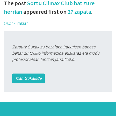
The post
Sortu Climax Club bat zure
herrian
appeared first on
27 zapata
.
Osorik irakurri
Zarautz Gukak zu bezalako irakurleen babesa
behar du tokiko informazioa euskaraz eta modu
profesionalean lantzen jarraitzeko.
Izan Gukakide