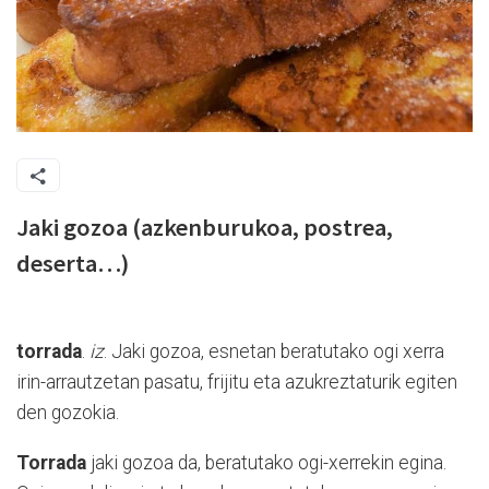
Jaki gozoa (azkenburukoa, postrea,
deserta…)
torrada
.
iz
. Jaki gozoa, esnetan beratutako ogi xerra
irin-arrautzetan pasatu, frijitu eta azukreztaturik egiten
den gozokia.
Torrada
jaki gozoa da, beratutako ogi-xerrekin egina.