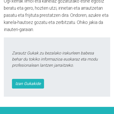
Ogi-xerrak limoi eta kanelaz gozatutako esne egosiz
beratu eta gero, hozten utzi, irinetan eta arrautzetan
pasatu eta frijituta prestatzen dira. Ondoren, azukre eta
kanela-hautsez gozatu eta zerbitzatu. Ohiko jakia da
inauteri-garaian.
Zarautz Gukak zu bezalako irakurleen babesa
behar du tokiko informazioa euskaraz eta modu
profesionalean lantzen jarraitzeko.
Izan Gukakide