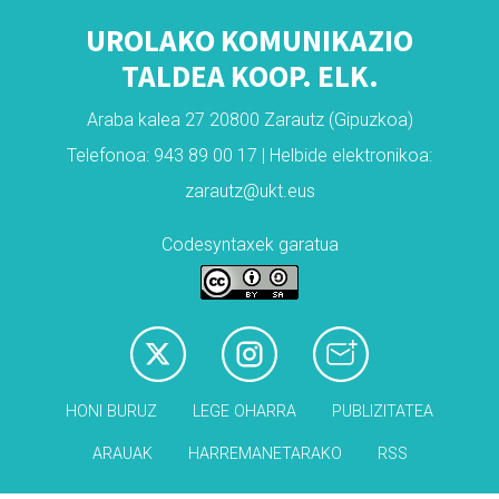
UROLAKO KOMUNIKAZIO
TALDEA KOOP. ELK.
Araba kalea 27 20800 Zarautz (Gipuzkoa)
Telefonoa: 943 89 00 17 | Helbide elektronikoa:
zarautz@ukt.eus
Codesyntaxek garatua
HONI BURUZ
LEGE OHARRA
PUBLIZITATEA
ARAUAK
HARREMANETARAKO
RSS