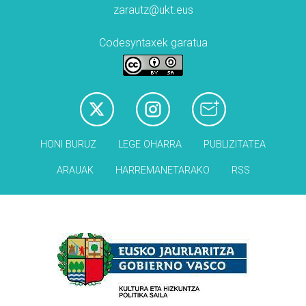
zarautz@ukt.eus
Codesyntaxek garatua
HONI BURUZ
LEGE OHARRA
PUBLIZITATEA
ARAUAK
HARREMANETARAKO
RSS
Babesleak