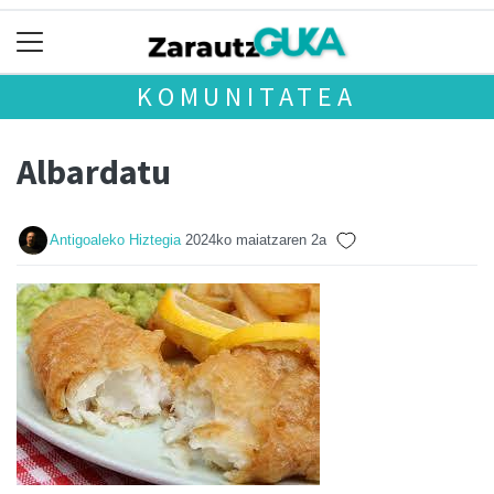
KOMUNITATEA
Albardatu
Antigoaleko Hiztegia
2024ko maiatzaren 2a