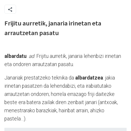
Frijitu aurretik, janaria irinetan eta
arrautzetan pasatu
albardatu
.
ad
.
Frijitu aurretik, janaria lehenbizi irinetan
eta ondoren arrautzatan pasatu.
Janariak prestatzeko teknika da
albardatzea
: jakia
irinetan pasatzen da lehendabizi, eta irabiatutako
arrautzetan ondoren; horrela errazago friji daitezke
beste era batera zailak diren zenbait janari (antxoak,
menestrarako barazkiak, hainbat arrain, ahizko
pastela…).