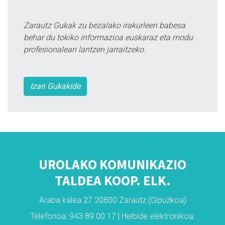
Zarautz Gukak zu bezalako irakurleen babesa
behar du tokiko informazioa euskaraz eta modu
profesionalean lantzen jarraitzeko.
Izan Gukakide
UROLAKO KOMUNIKAZIO
TALDEA KOOP. ELK.
Araba kalea 27 20800 Zarautz (Gipuzkoa)
Telefonoa: 943 89 00 17 | Helbide elektronikoa: