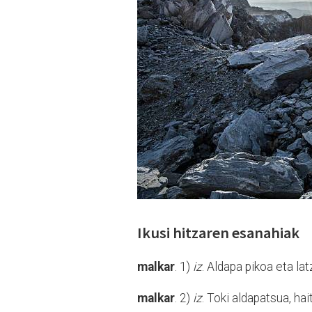
Ikusi hitzaren esanahiak
malkar
. 1)
iz
. Aldapa pikoa eta lat
malkar
. 2)
iz
. Toki aldapatsua, ha