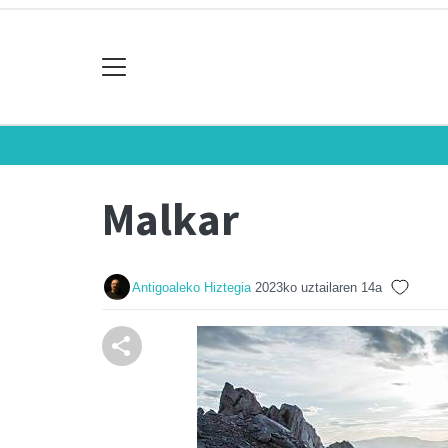
Malkar
Antigoaleko Hiztegia
2023ko uztailaren 14a