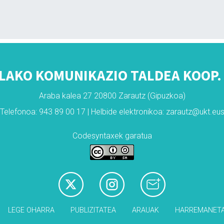
LAKO KOMUNIKAZIO TALDEA KOOP. 
Araba kalea 27 20800 Zarautz (Gipuzkoa)
Telefonoa: 943 89 00 17 | Helbide elektronikoa: zarautz@ukt.eu
Codesyntaxek garatua
LEGE OHARRA
PUBLIZITATEA
ARAUAK
HARREMANET