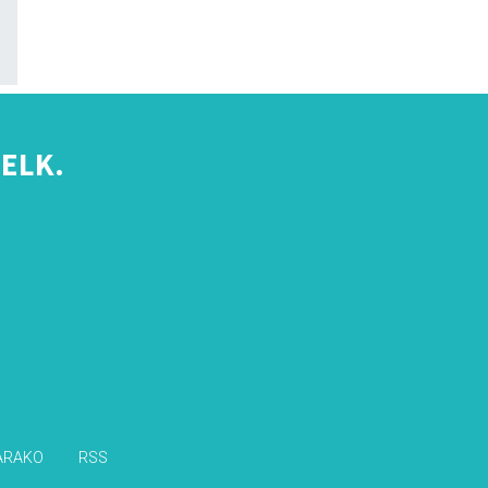
ELK.
s
ARAKO
RSS