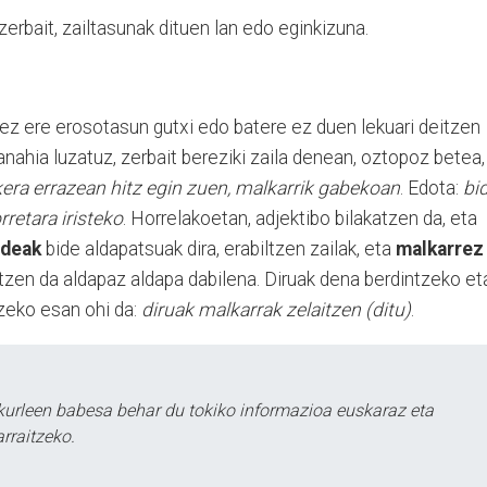
erbait, zailtasunak dituen lan edo eginkizuna.
tez ere erosotasun gutxi edo batere ez duen lekuari deitzen
anahia luzatuz, zerbait bereziki zaila denean, oztopoz betea,
kera errazean hitz egin zuen, malkarrik gabekoan
. Edota:
bi
rretara iristeko
. Horrelakoetan, adjektibo bilakatzen da, eta
ideak
bide aldapatsuak dira, erabiltzen zailak, eta
malkarrez
ltzen da aldapaz aldapa dabilena. Diruak dena berdintzeko et
zeko esan ohi da:
diruak malkarrak zelaitzen (ditu)
.
kurleen babesa behar du tokiko informazioa euskaraz eta
rraitzeko.