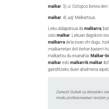
malkar
. 3)
iz
. Oztopoz betea den z
malkar
. 4)
adj
. Malkartsua.
Leku aldapatsua da
malkarra
; ba
zaio
malkar
. Lekuari dagokion es
malkarra
dela esan ohi dugu:
hiz
malkarretan ibili behar baserri ho
malkartsu du esanahia.
Malkar-b
malkar
edo
malkarrik malkar
ibi
gainditzeko duen ahalmena aipat
Zarautz Gukak zu bezalako ira
modu profesionalean lantzen ja