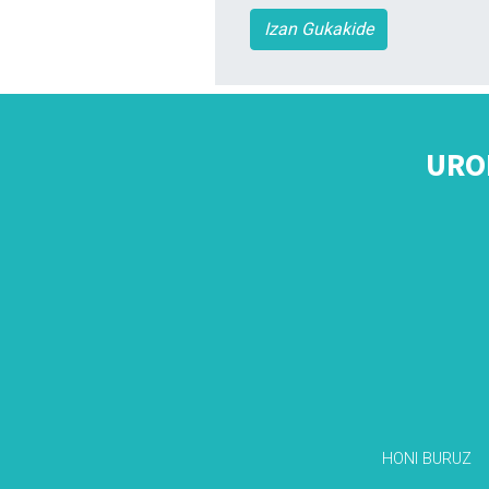
Izan Gukakide
URO
HONI BURUZ