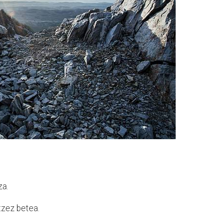
za.
itzez betea.