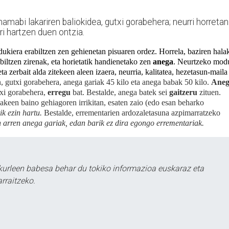
hamabi lakariren baliokidea, gutxi gorabehera; neurri horretan
ri hartzen duen ontzia
.
ukiera erabiltzen zen gehienetan pisuaren ordez. Horrela, baziren hala
biltzen zirenak, eta horietatik handienetako zen
anega
. Neurtzeko mod
a zerbait alda zitekeen aleen izaera, neurria, kalitatea, hezetasun-maila
n, gutxi gorabehera, anega gariak 45 kilo eta anega babak 50 kilo.
Ane
txi gorabehera,
erregu
bat. Bestalde, anega batek sei
gaitzeru
zituen.
akeen baino gehiagoren irrikitan, esaten zaio (edo esan beharko
ik ezin hartu.
Bestalde, errementarien ardozaletasuna azpimarratzeko
n arren anega gariak, edan barik ez dira egongo errementariak.
kurleen babesa behar du tokiko informazioa euskaraz eta
rraitzeko.