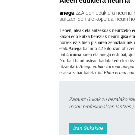
Aleen edukiera neurria
anega
.
iz.
Aleen edukiera-neurria, 
sartzen den ale kopurua; neurri ho
Lehen, aleak eta antzekoak neurtzeko ed
kaxoi edo kutxa bereziak neurri gisa era
horrek ez zituen pisuaren zehaztasunik et
etab.
Anega
bat arto 42 kilo izan ohi ze
bat 4
imina
ziren eta anega erdi bat, gu
Norbait handiustean badabil edo lor dez
litzaioke):
Anega erdiko zorroak anegar
esaera zahar batek dio:
Ehun erreal egi
Zarautz Gukak zu bezalako ira
modu profesionalean lantzen ja
Izan Gukakide