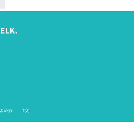
ELK.
s
ARAKO
RSS