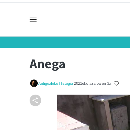
Anega
Antigoaleko Hiztegia
2021eko azaroaren 3a