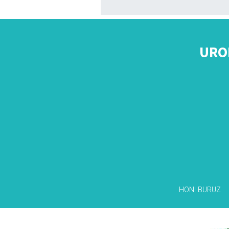
URO
HONI BURUZ