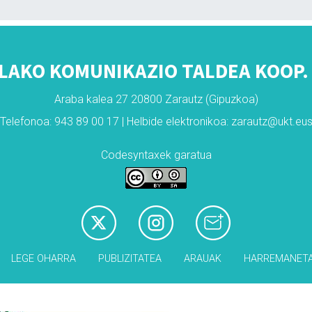
LAKO KOMUNIKAZIO TALDEA KOOP. 
Araba kalea 27 20800 Zarautz (Gipuzkoa)
Telefonoa: 943 89 00 17 | Helbide elektronikoa: zarautz@ukt.eu
Codesyntaxek garatua
LEGE OHARRA
PUBLIZITATEA
ARAUAK
HARREMANET
Babesleak