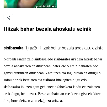
Hitzak behar bezala ahoskatu ezinik
sisibasaka
. 1)
adb
.
Hitzak behar bezala ahoskatu ezinik
.
Norbaiti esaten zaio
sisibasa
edo
sisibasaka
ari
dela hitzak behar
bezala ahoskatzen ez dituenean, batez ere S eta Z nahasten edo
gaizki erabiltzen dituenean. Zarautzen eta inguruetan ez ditugu bi
soinu horiek bereizten eta
sisibasa
hitz egiten dugu edo
sisibasaka
ibiltzen gara gehienetan (ahoskera landu eta zaintzen
ez badugu, behintzat). Beste zenbaitetan eseak zeta gisa ebakitzen
dira, horri deitzen zaio
zizipaza
aritzea.