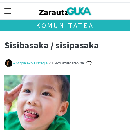
KOMUNITATEA
Sisibasaka / sisipasaka
Antigoaleko Hiztegia
2019ko azaroaren 8a