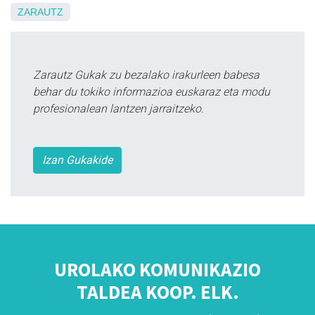
ZARAUTZ
Zarautz Gukak zu bezalako irakurleen babesa
behar du tokiko informazioa euskaraz eta modu
profesionalean lantzen jarraitzeko.
Izan Gukakide
UROLAKO KOMUNIKAZIO
TALDEA KOOP. ELK.