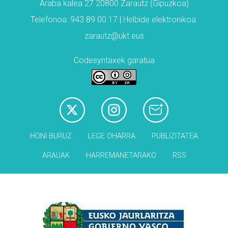
Araba kalea 27 20800 Zarautz (Gipuzkoa)
Telefonoa: 943 89 00 17 | Helbide elektronikoa:
zarautz@ukt.eus
Codesyntaxek garatua
HONI BURUZ
LEGE OHARRA
PUBLIZITATEA
ARAUAK
HARREMANETARAKO
RSS
Babesleak