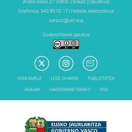
Araba kalea 27 20800 Zarautz (Gipuzkoa)
Telefonoa: 943 89 00 17 | Helbide elektronikoa:
zarautz@ukt.eus
Codesyntaxek garatua
HONI BURUZ
LEGE OHARRA
PUBLIZITATEA
ARAUAK
HARREMANETARAKO
RSS
Babesleak