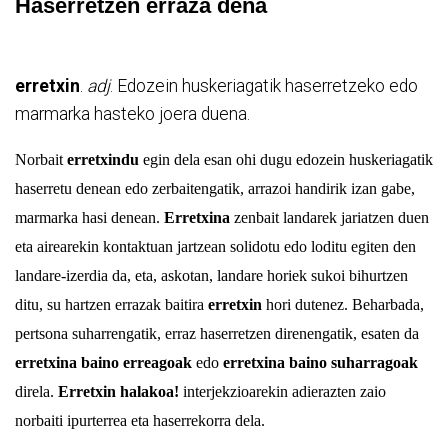
Haserretzen erraza dena
erretxin
.
adj
.
Edozein huskeriagatik haserretzeko edo
marmarka hasteko joera duena.
Norbait
erretxindu
egin dela esan ohi dugu edozein huskeriagatik
haserretu denean edo zerbaitengatik, arrazoi handirik izan gabe,
marmarka hasi denean.
Erretxina
zenbait landarek jariatzen duen
eta airearekin kontaktuan jartzean solidotu edo loditu egiten den
landare-izerdia da, eta, askotan, landare horiek sukoi bihurtzen
ditu, su hartzen errazak baitira
erretxin
hori dutenez. Beharbada,
pertsona suharrengatik, erraz haserretzen direnengatik, esaten da
erretxina baino erreagoak
edo
erretxina baino suharragoak
direla.
Erretxin halakoa!
interjekzioarekin adierazten zaio
norbaiti ipurterrea eta haserrekorra dela.