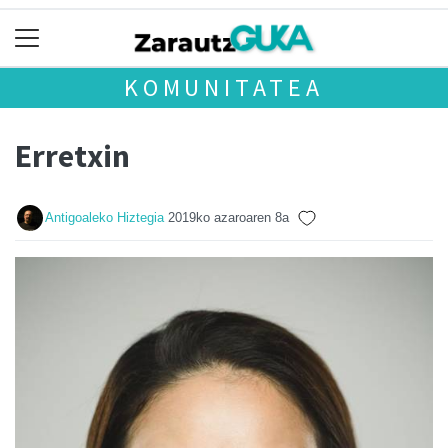
KOMUNITATEA
Erretxin
Antigoaleko Hiztegia
2019ko azaroaren 8a