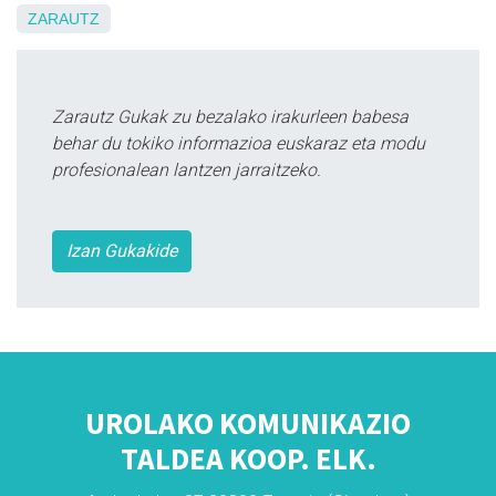
ZARAUTZ
Zarautz Gukak zu bezalako irakurleen babesa
behar du tokiko informazioa euskaraz eta modu
profesionalean lantzen jarraitzeko.
Izan Gukakide
UROLAKO KOMUNIKAZIO
TALDEA KOOP. ELK.