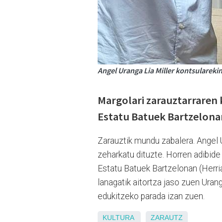
Angel Uranga Lia Miller kontsularekin
Margolari zarauztarraren
Estatu Batuek Bartzelona
Zarauztik mundu zabalera. Angel 
zeharkatu dituzte. Horren adibide
Estatu Batuek Bartzelonan (Herri
lanagatik aitortza jaso zuen Urang
edukitzeko parada izan zuen.
KULTURA
ZARAUTZ