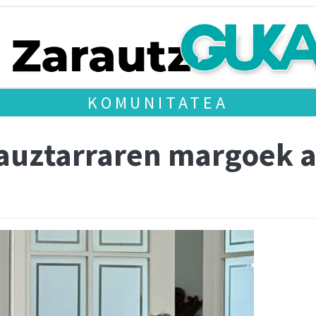
KOMUNITATEA
auztarraren margoek ai