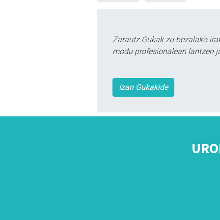
Zarautz Gukak zu bezalako ira
modu profesionalean lantzen ja
Izan Gukakide
URO