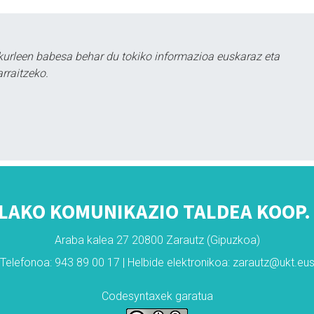
kurleen babesa behar du tokiko informazioa euskaraz eta
rraitzeko.
LAKO KOMUNIKAZIO TALDEA KOOP. 
Araba kalea 27 20800 Zarautz (Gipuzkoa)
Telefonoa: 943 89 00 17 | Helbide elektronikoa: zarautz@ukt.eu
Codesyntaxek garatua