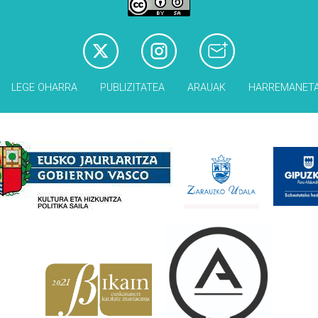
LEGE OHARRA
PUBLIZITATEA
ARAUAK
HARREMANET
Babesleak