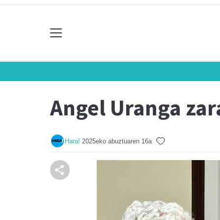
Angel Uranga zar
Hara!
2025eko abuztuaren 16a