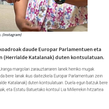
. (Instagram)
 koadroak daude Europar Parlamentuen eta
n (Herrialde Katalanak) duten kontsulatuan.
Uranga margolari zarauztarraren lanek herriko mugak
 da bere lanak ikus daitezkela Europar Parlamentuan zein
alde Katalanak) duten kontsulatuan. Duela egun batzuk bere
ak, eta Estatu Batuetako kontsul Lia Millerrekin hitzartea