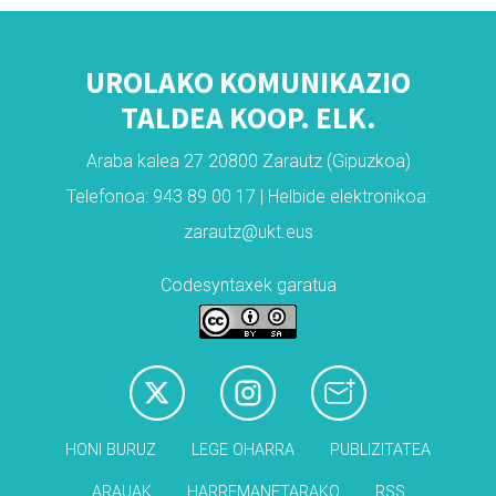
UROLAKO KOMUNIKAZIO
TALDEA KOOP. ELK.
Araba kalea 27 20800 Zarautz (Gipuzkoa)
Telefonoa: 943 89 00 17 | Helbide elektronikoa:
zarautz@ukt.eus
Codesyntaxek garatua
HONI BURUZ
LEGE OHARRA
PUBLIZITATEA
ARAUAK
HARREMANETARAKO
RSS