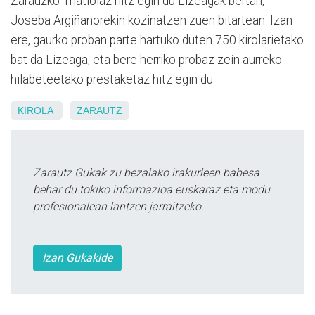
Zarauzko Triatloiaz hitz egin du Lizeagak bertan,
Joseba Argiñanorekin kozinatzen zuen bitartean. Izan
ere, gaurko proban parte hartuko duten 750 kirolarietako
bat da Lizeaga, eta bere herriko probaz zein aurreko
hilabeteetako prestaketaz hitz egin du.
KIROLA
ZARAUTZ
Zarautz Gukak zu bezalako irakurleen babesa
behar du tokiko informazioa euskaraz eta modu
profesionalean lantzen jarraitzeko.
Izan Gukakide