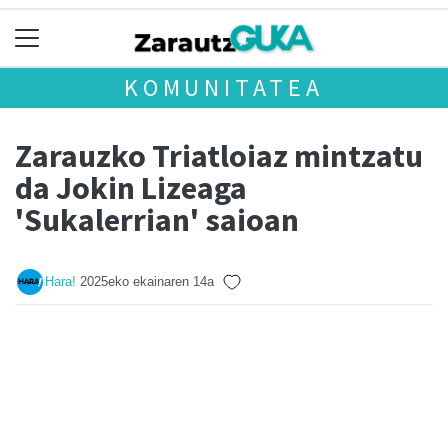
KOMUNITATEA
Zarauzko Triatloiaz mintzatu
da Jokin Lizeaga
'Sukalerrian' saioan
Hara!
2025eko ekainaren 14a