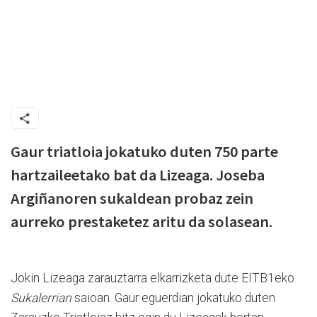
Gaur triatloia jokatuko duten 750 parte
hartzaileetako bat da Lizeaga. Joseba
Argiñanoren sukaldean probaz zein
aurreko prestaketez aritu da solasean.
Jokin Lizeaga zarauztarra elkarrizketa dute EITB1eko
Sukalerrian
saioan. Gaur eguerdian jokatuko duten