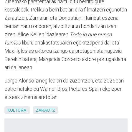
Zinemako parafernaliak hartu ditu berriro gure
kostaldeak. Pelikula berri bat ari dira filmatzen egunotan
Zarautzen, Zumaian eta Donostian. Hainbat eszena
herrian hartu ondoren, atzo Itzurun hondartzan izan
ziren. Alice Kellen idazlearen
Todo lo que nunca
fuimos
liburu arrakastatsuaren egokitzapena da, eta
Maxi Iglesias aktorea izango da protagonista nagusia.
Berekin batera, Margarida Corceiro aktore portugaldarra
ari da lanean.
Jorge Alonso zinegilea ari da zuzentzen, eta 2026ean
estreinatuko du Warner Bros Pictures Spain ekoizpen
etxeak zinema aretotan
KULTURA
ZARAUTZ