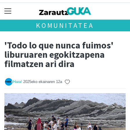
KOMUNITATEA
'Todo lo que nunca fuimos'
liburuaren egokitzapena
filmatzen ari dira
Hara!
2025eko ekainaren 12a