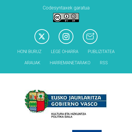
Codesyntaxek garatua
HONI BURUZ
LEGE OHARRA
PUBLIZITATEA
ARAUAK
HARREMANETARAKO
RSS
Babesleak