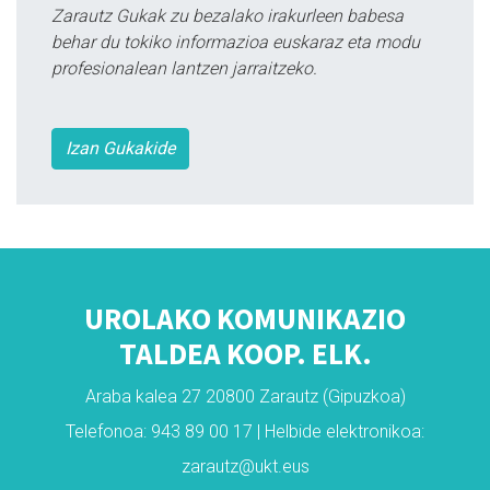
Zarautz Gukak zu bezalako irakurleen babesa
behar du tokiko informazioa euskaraz eta modu
profesionalean lantzen jarraitzeko.
Izan Gukakide
UROLAKO KOMUNIKAZIO
TALDEA KOOP. ELK.
Araba kalea 27 20800 Zarautz (Gipuzkoa)
Telefonoa: 943 89 00 17 | Helbide elektronikoa:
zarautz@ukt.eus