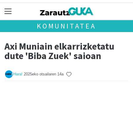
KOMUNITATEA
Axi Muniain elkarrizketatu
dute 'Biba Zuek' saioan
Hara!
2025eko otsailaren 14a