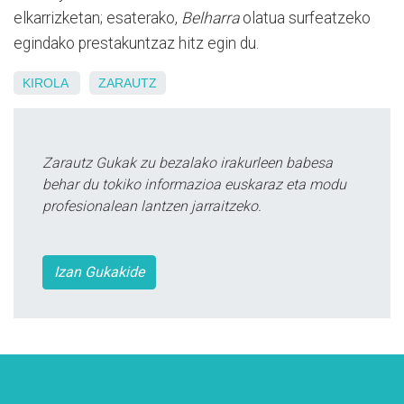
elkarrizketan; esaterako,
Belharra
olatua surfeatzeko
egindako prestakuntzaz hitz egin du.
KIROLA
ZARAUTZ
Zarautz Gukak zu bezalako irakurleen babesa
behar du tokiko informazioa euskaraz eta modu
profesionalean lantzen jarraitzeko.
Izan Gukakide