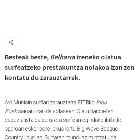
Besteak beste,
Belharra
izeneko olatua
surfeatzeko prestakuntza nolakoa izan zen
kontatu du zarauztarrak.
Axi Muniain surflari zarauztarra EITBko
Biba
Zuek
saioan izan da solasean. Olatu handietan
espezialista da bera, eta surfean egindako ibilbide
oparoari esker bere lekua lortu Big Wave Basque
Country liburuan. Surfaren munduaz mintzatu da