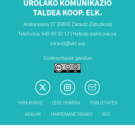
UROLAKO KOMUNIKAZIO
TALDEA KOOP. ELK.
Araba kalea 27 20800 Zarautz (Gipuzkoa)
Telefonoa: 943 89 00 17 | Helbide elektronikoa:
zarautz@ukt.eus
Codesyntaxek garatua
HONI BURUZ
LEGE OHARRA
PUBLIZITATEA
ARAUAK
HARREMANETARAKO
RSS
Babesleak