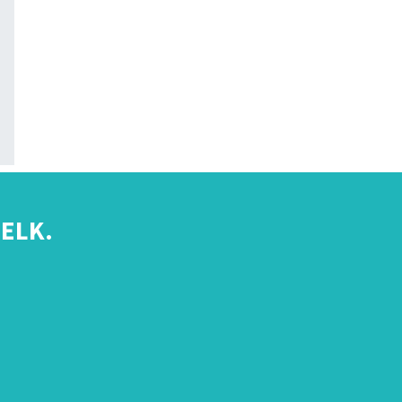
ELK.
s