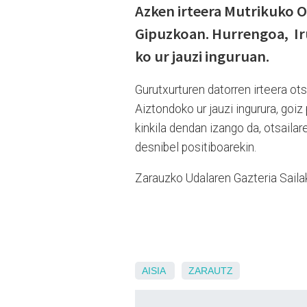
Azken irteera Mutrikuko 
Gipuzkoan. Hurrengoa, Ir
ko ur jauzi inguruan.
Gurutxurturen datorren irteera ot
Aiztondoko ur jauzi ingurura, goi
kinkila dendan izango da, otsailar
desnibel positiboarekin.
Zarauzko Udalaren Gazteria Sailak
AISIA
ZARAUTZ