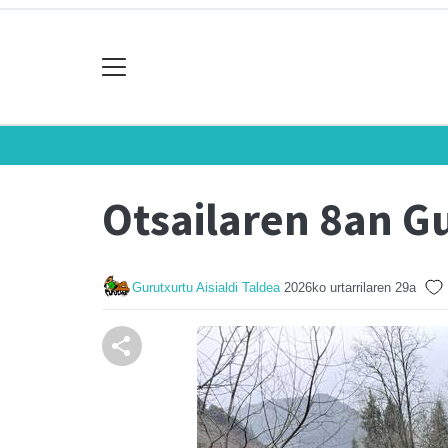
Otsailaren 8an G
Gurutxurtu Aisialdi Taldea
2026ko urtarrilaren 29a