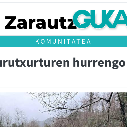
KOMUNITATEA
urutxurturen hurrengo 