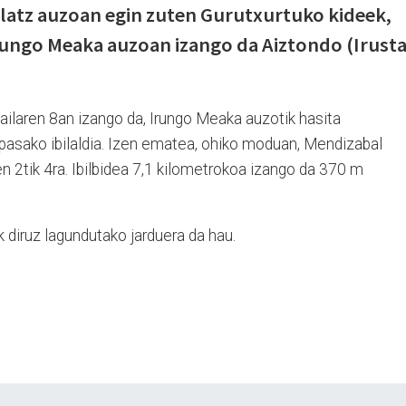
Olatz auzoan egin zuten Gurutxurtuko kideek,
ungo Meaka auzoan izango da Aiztondo (Irusta
sailaren 8an izango da, Irungo Meaka auzotik hasita
z pasako ibilaldia. Izen ematea, ohiko moduan, Mendizabal
en 2tik 4ra. Ibilbidea 7,1 kilometrokoa izango da 370 m
 diruz lagundutako jarduera da hau.