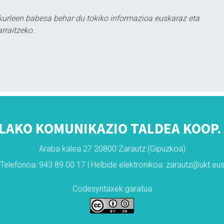
kurleen babesa behar du tokiko informazioa euskaraz eta
rraitzeko.
LAKO KOMUNIKAZIO TALDEA KOOP. 
Araba kalea 27 20800 Zarautz (Gipuzkoa)
Telefonoa: 943 89 00 17 | Helbide elektronikoa: zarautz@ukt.eu
Codesyntaxek garatua