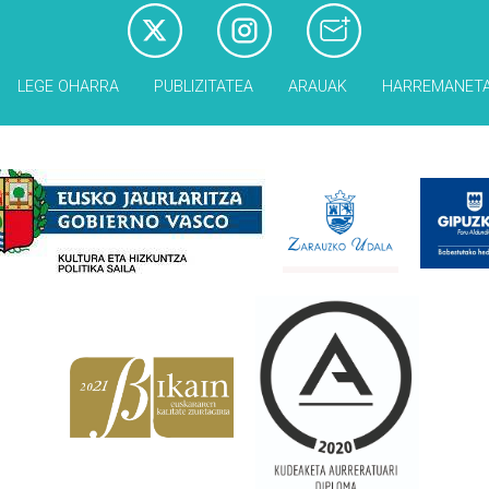
LEGE OHARRA
PUBLIZITATEA
ARAUAK
HARREMANET
Babesleak