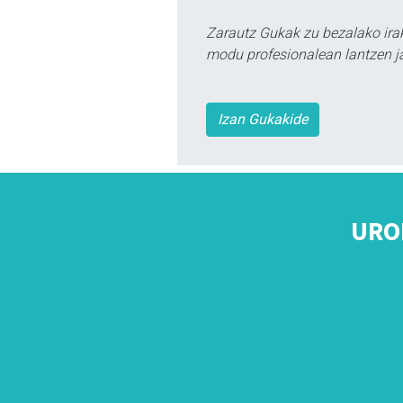
Zarautz Gukak zu bezalako ira
modu profesionalean lantzen ja
Izan Gukakide
URO