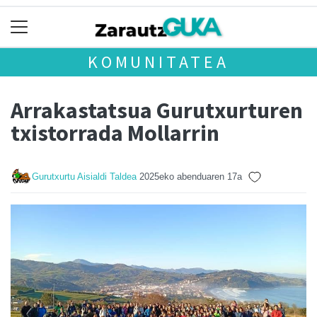
KOMUNITATEA
Arrakastatsua Gurutxurturen
txistorrada Mollarrin
Gurutxurtu Aisialdi Taldea
2025eko abenduaren 17a