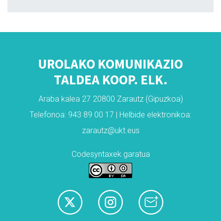
UROLAKO KOMUNIKAZIO
TALDEA KOOP. ELK.
Araba kalea 27 20800 Zarautz (Gipuzkoa)
Telefonoa: 943 89 00 17 | Helbide elektronikoa:
zarautz@ukt.eus
Codesyntaxek garatua