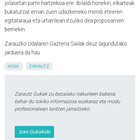
jolasetan parte hartzekoa ere. Ibilaldi honekin, elkarteak
bukatutzat eman zuen udazkeneko mendi irteeren
egitataraua eta urtarrilean itzuliko dira proposamen
berriekin.
Zarauzko Udalaren Gazteria Sailak diruz lagundutako
jarduera da hau.
AISIA
ZARAUTZ
Zarautz Gukak zu bezalako irakurleen babesa
behar du tokiko informazioa euskaraz eta modu
profesionalean lantzen jarraitzeko.
Izan Gukakide