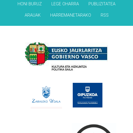
HONI BURUZ
LEGE OHARRA
PUBLIZITATEA
ARAUAK
HARREMANETARAKO
RSS
Babesleak