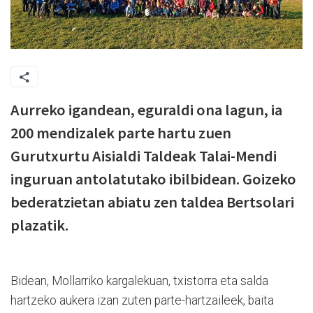
Aurreko igandean, eguraldi ona lagun, ia
200 mendizalek parte hartu zuen
Gurutxurtu Aisialdi Taldeak Talai-Mendi
inguruan antolatutako ibilbidean. Goizeko
bederatzietan abiatu zen taldea Bertsolari
plazatik.
Bidean, Mollarriko kargalekuan, txistorra eta salda
hartzeko aukera izan zuten parte-hartzaileek, baita