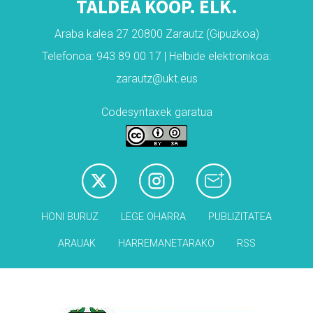
TALDEA KOOP. ELK.
Araba kalea 27 20800 Zarautz (Gipuzkoa)
Telefonoa: 943 89 00 17 | Helbide elektronikoa:
zarautz@ukt.eus
Codesyntaxek garatua
HONI BURUZ
LEGE OHARRA
PUBLIZITATEA
ARAUAK
HARREMANETARAKO
RSS
Babesleak