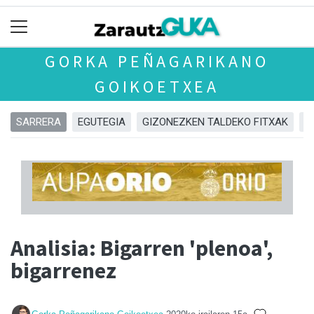
GORKA PEÑAGARIKANO
GOIKOETXEA
SARRERA
EGUTEGIA
GIZONEZKEN TALDEKO FITXAK
E
Analisia: Bigarren 'plenoa',
bigarrenez