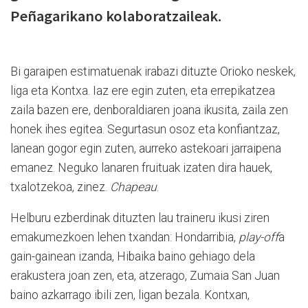
Peñagarikano kolaboratzaileak.
Bi garaipen estimatuenak irabazi dituzte Orioko neskek,
liga eta Kontxa. Iaz ere egin zuten, eta errepikatzea
zaila bazen ere, denboraldiaren joana ikusita, zaila zen
honek ihes egitea. Segurtasun osoz eta konfiantzaz,
lanean gogor egin zuten, aurreko astekoari jarraipena
emanez. Neguko lanaren fruituak izaten dira hauek,
txalotzekoa, zinez.
Chapeau
.
Helburu ezberdinak dituzten lau traineru ikusi ziren
emakumezkoen lehen txandan: Hondarribia,
play-off
a
gain-gainean izanda, Hibaika baino gehiago dela
erakustera joan zen, eta, atzerago, Zumaia San Juan
baino azkarrago ibili zen, ligan bezala. Kontxan,