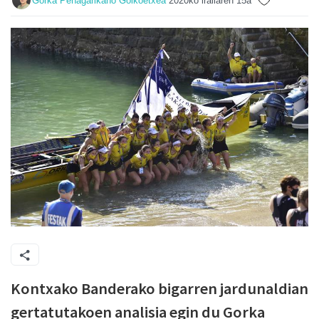
Gorka Peñagarikano Goikoetxea
2020ko irailaren 15a
Kontxako Banderako bigarren jardunaldian
gertatutakoen analisia egin du Gorka