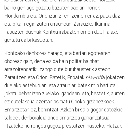
baino gehiago gozatu bazuten badian, horiek
Hondarribia eta Orio izan ziren: zeinen erraz, patxadaz
eta bikain egin zuten arraunean. Zarauzko Ikurriña
irabazten duenak Kontxa irabazten omen du... Halaxe
gertatu da bi kasuotan.
Kontxako denborez harago, eta bertan egotearen
ohoreaz gain, dena ez da hain polita: hainbat
arrazoirengatik: izango dute buruhausterik asteon
Zarautzen eta Orion. Batetik, Enbatak
play-off
a jokatzen
duelako asteburuan, eta arraunlari batek min hartuta
jokatu behar izan zuelako igandean; eta, bestetik, aurten
ez dutelako ia ezertan asmatu Orioko gizonezkoek.
Emaitzetan ez, behintzat. Azken bi saio gogor datozkie
taldeei; denboraldia ondo amaitzea garrantzitsua
litzateke hurrengoa gogoz prestatzen hasteko. Hatzak