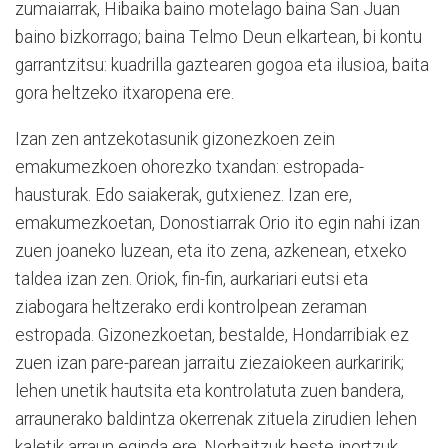
zumaiarrak, Hibaika baino motelago baina San Juan
baino bizkorrago; baina Telmo Deun elkartean, bi kontu
garrantzitsu: kuadrilla gaztearen gogoa eta ilusioa, baita
gora heltzeko itxaropena ere.
Izan zen antzekotasunik gizonezkoen zein
emakumezkoen ohorezko txandan: estropada-
hausturak. Edo saiakerak, gutxienez. Izan ere,
emakumezkoetan, Donostiarrak Orio ito egin nahi izan
zuen joaneko luzean, eta ito zena, azkenean, etxeko
taldea izan zen. Oriok, fin-fin, aurkariari eutsi eta
ziabogara heltzerako erdi kontrolpean zeraman
estropada. Gizonezkoetan, bestalde, Hondarribiak ez
zuen izan pare-parean jarraitu ziezaiokeen aurkaririk;
lehen unetik hautsita eta kontrolatuta zuen bandera,
arraunerako baldintza okerrenak zituela zirudien lehen
kaletik arraun eginda ere. Norbaitzuk beste inortzuk