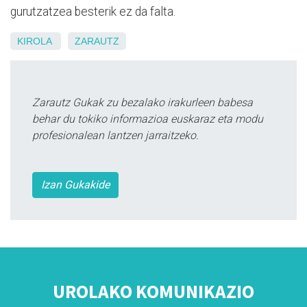
gurutzatzea besterik ez da falta.
KIROLA
ZARAUTZ
Zarautz Gukak zu bezalako irakurleen babesa
behar du tokiko informazioa euskaraz eta modu
profesionalean lantzen jarraitzeko.
Izan Gukakide
UROLAKO KOMUNIKAZIO