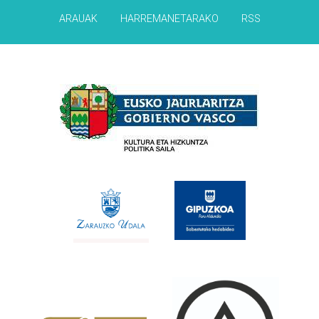
ARAUAK
HARREMANETARAKO
RSS
Babesleak