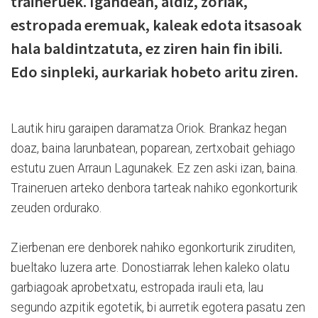
traineruek. Igandean, aldiz, zoriak,
estropada eremuak, kaleak edota itsasoak
hala baldintzatuta, ez ziren hain fin ibili.
Edo sinpleki, aurkariak hobeto aritu ziren.
Lautik hiru garaipen daramatza Oriok. Brankaz hegan
doaz, baina larunbatean, poparean, zertxobait gehiago
estutu zuen Arraun Lagunakek. Ez zen aski izan, baina.
Traineruen arteko denbora tarteak nahiko egonkorturik
zeuden ordurako.
Zierbenan ere denborek nahiko egonkorturik ziruditen,
bueltako luzera arte. Donostiarrak lehen kaleko olatu
garbiagoak aprobetxatu, estropada irauli eta, lau
segundo azpitik egotetik, bi aurretik egotera pasatu zen