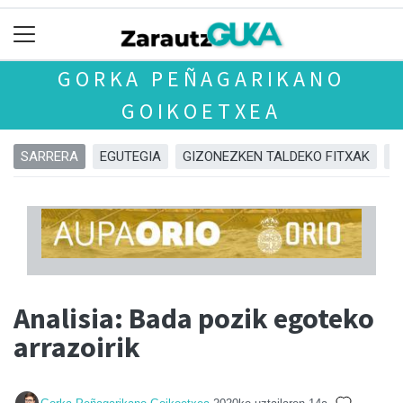
GORKA PEÑAGARIKANO
GOIKOETXEA
SARRERA
EGUTEGIA
GIZONEZKEN TALDEKO FITXAK
E
Analisia: Bada pozik egoteko
arrazoirik