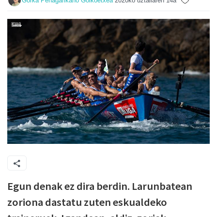
Gorka Peñagarikano Goikoetxea
2020ko uztailaren 14a
Egun denak ez dira berdin. Larunbatean
zoriona dastatu zuten eskualdeko