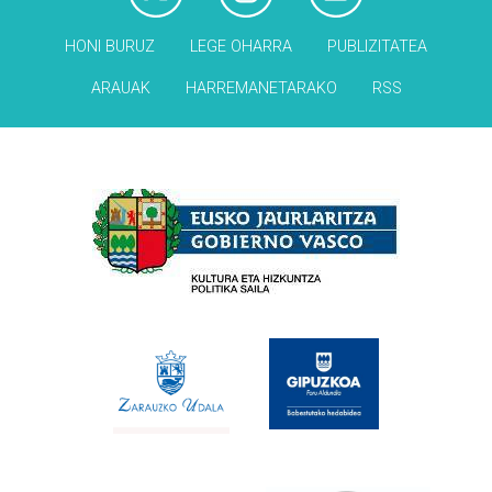
HONI BURUZ
LEGE OHARRA
PUBLIZITATEA
ARAUAK
HARREMANETARAKO
RSS
Babesleak