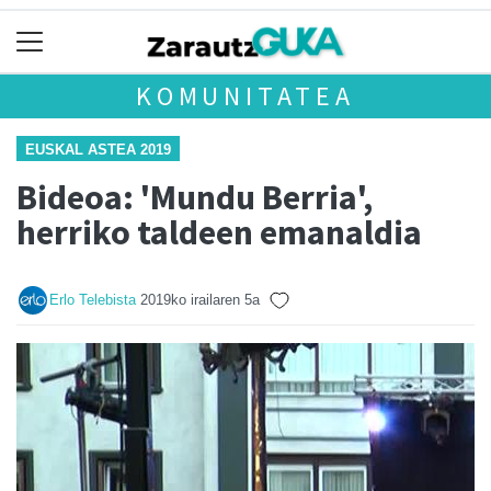
KOMUNITATEA
EUSKAL ASTEA 2019
Bideoa: 'Mundu Berria',
herriko taldeen emanaldia
Erlo Telebista
2019ko irailaren 5a