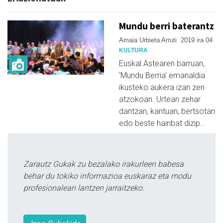
Mundu berri baterantz
Amaia Urbieta Arruti
2019 ira 04
KULTURA
Euskal Astearen barruan,
'Mundu Berria' emanaldia
ikusteko aukera izan zen
atzokoan. Urtean zehar
dantzan, kantuan, bertsotan
edo beste hainbat dizip…
Zarautz Gukak zu bezalako irakurleen babesa
behar du tokiko informazioa euskaraz eta modu
profesionalean lantzen jarraitzeko.