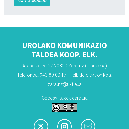
Izan Gukakide
UROLAKO KOMUNIKAZIO
TALDEA KOOP. ELK.
Araba kalea 27 20800 Zarautz (Gipuzkoa)
Telefonoa: 943 89 00 17 | Helbide elektronikoa:
zarautz@ukt.eus
Codesyntaxek garatua