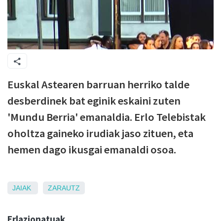
Euskal Astearen barruan herriko talde
desberdinek bat eginik eskaini zuten
'Mundu Berria' emanaldia. Erlo Telebistak
oholtza gaineko irudiak jaso zituen, eta
hemen dago ikusgai emanaldi osoa.
JAIAK
ZARAUTZ
Erlazionatuak