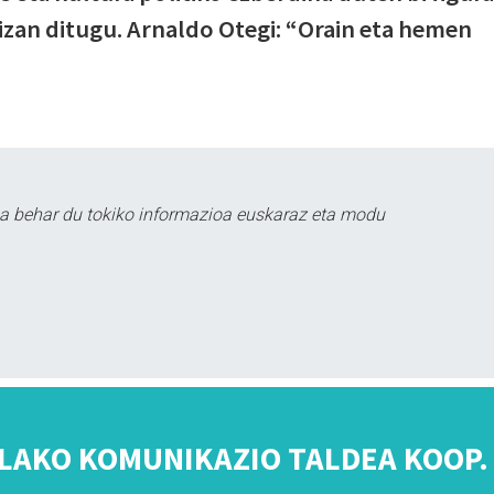
 izan ditugu. Arnaldo Otegi: “Orain eta hemen
a behar du tokiko informazioa euskaraz eta modu
LAKO KOMUNIKAZIO TALDEA KOOP. 