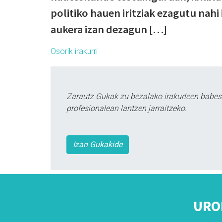
politiko hauen iritziak ezagutu nahi
aukera izan dezagun […]
Osorik irakurri
Zarautz Gukak zu bezalako irakurleen babes
profesionalean lantzen jarraitzeko.
Izan Gukakide
URO