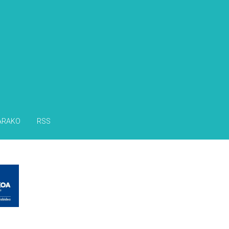
s
ARAKO
RSS