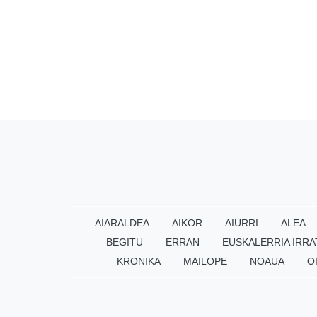
AIARALDEA
AIKOR
AIURRI
ALEA
BEGITU
ERRAN
EUSKALERRIA IRRA
KRONIKA
MAILOPE
NOAUA
O