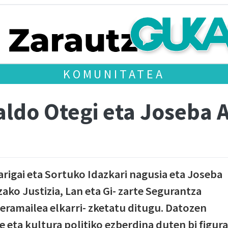
KOMUNITATEA
aldo Otegi eta Joseba 
rigai eta Sortuko Idazkari nagusia eta Joseba
ako Justizia, Lan eta Gi- zarte Segurantza
eramailea elkarri- zketatu ditugu. Datozen
 eta kultura politiko ezberdina duten bi figura