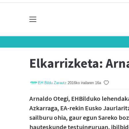
Elkarrizketa: Arn
EH Bildu Zarautz
2016ko irailaren 16a
Arnaldo Otegi, EHBilduko lehendaka
Azkarraga, EA-rekin Eusko Jaurlaritz
sailburu ohia, gaur egun Sareko boz
hauteskunde testuinguruan, ibilbide