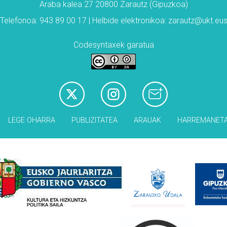
Araba kalea 27 20800 Zarautz (Gipuzkoa)
Telefonoa: 943 89 00 17 | Helbide elektronikoa: zarautz@ukt.eu
Codesyntaxek garatua
LEGE OHARRA
PUBLIZITATEA
ARAUAK
HARREMANET
Babesleak