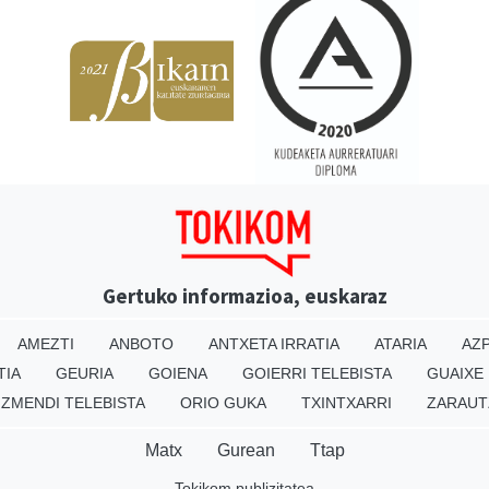
Gertuko informazioa, euskaraz
AMEZTI
ANBOTO
ANTXETA IRRATIA
ATARIA
AZP
TIA
GEURIA
GOIENA
GOIERRI TELEBISTA
GUAIXE
IZMENDI TELEBISTA
ORIO GUKA
TXINTXARRI
ZARAUT
Matx
Gurean
Ttap
Tokikom publizitatea