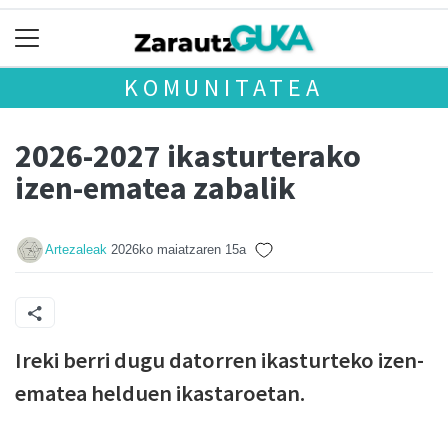
KOMUNITATEA
2026-2027 ikasturterako
izen-ematea zabalik
Artezaleak
2026ko maiatzaren 15a
Ireki berri dugu datorren ikasturteko izen-
ematea helduen ikastaroetan.