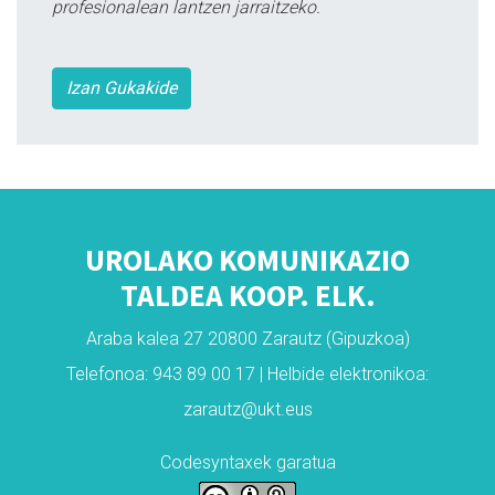
profesionalean lantzen jarraitzeko.
Izan Gukakide
UROLAKO KOMUNIKAZIO
TALDEA KOOP. ELK.
Araba kalea 27 20800 Zarautz (Gipuzkoa)
Telefonoa: 943 89 00 17 | Helbide elektronikoa:
zarautz@ukt.eus
Codesyntaxek garatua