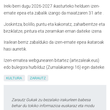
Ireki berri dugu 2026-2027 ikasturteko helduen izen-
emate epea eta zabalik izango da maiatzaren 31 arte .
Joskintza, bolillo, puntu eta kakorratz, zaharberritze eta
birziklatze, pintura eta zeramikan eman daiteke izena.
Irailean berriz zabalduko da izen-emate epea ikataroak
hasi aurretik.
Izen-ematea webgunearen bitartez (artezaleak.eus)
edo bulegora hurbilduz (Zumalakarregi 16) egin daiteke.
KULTURA
ZARAUTZ
Zarautz Gukak zu bezalako irakurleen babesa
behar du tokiko informazioa euskaraz eta modu