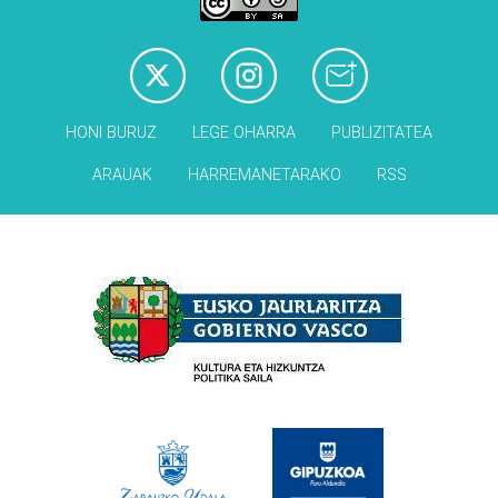
HONI BURUZ
LEGE OHARRA
PUBLIZITATEA
ARAUAK
HARREMANETARAKO
RSS
Babesleak